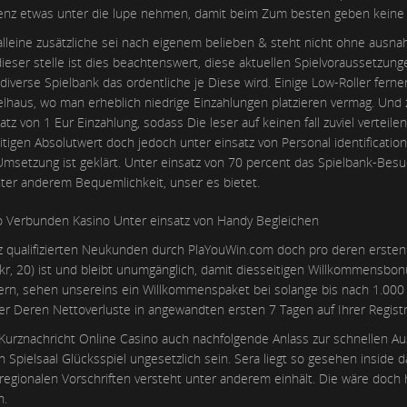
zenz etwas unter die lupe nehmen, damit beim Zum besten geben keine
lleine zusätzliche sei nach eigenem belieben & steht nicht ohne aus
ieser stelle ist dies beachtenswert, diese aktuellen Spielvoraussetzu
 diverse Spielbank das ordentliche je Diese wird. Einige Low-Roller ferne
haus, wo man erheblich niedrige Einzahlungen platzieren vermag. Und z
z von 1 Eur Einzahlung, sodass Die leser auf keinen fall zuviel verteilen
itigen Absolutwert doch jedoch unter einsatz von Personal identificat
 Umsetzung ist geklärt. Unter einsatz von 70 percent das Spielbank-Be
nter anderem Bequemlichkeit, unser es bietet.
z qualifizierten Neukunden durch PlaYouWin.com doch pro deren ersten 
kr, 20) ist und bleibt unumgänglich, damit diesseitigen Willkommensb
ern, sehen unsereins ein Willkommenspaket bei solange bis nach 1.000 €
 Deren Nettoverluste in angewandten ersten 7 Tagen auf Ihrer Regist
 Kurznachricht Online Casino auch nachfolgende Anlass zur schnellen Au
Spielsaal Glücksspiel ungesetzlich sein. Sera liegt so gesehen inside 
 regionalen Vorschriften versteht unter anderem einhält. Die wäre doch 
n.