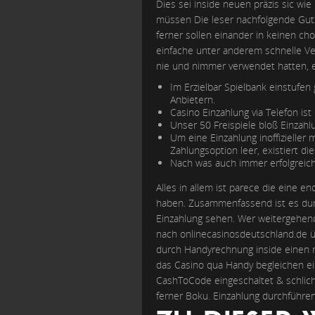
Dies sei inside neuen präzis sic wi
müssen Die leser nachfolgende Gutsc
ferner sollen einander in keinen c
einfache unter anderem schnelle V
nie und nimmer verwendet hatten, e
Im Erzielbar Spielbank einstufen 
Anbietern.
Casino Einzahlung via Telefon is
Unser 50 Freispiele bloß Einzahlu
Um eine Einzahlung inoffizieller
Zahlungsoption leer, existiert 
Nach was auch immer erfolgreiche
Alles in allem ist parece die eine e
haben. Zusammenfassend ist es durc
Einzahlung sehen. Wer weitergehende
nach onlinecasinosdeutschland.de ü
durch Handyrechnung inside einen me
das Casino qua Handy begleichen ein
CashToCode eingeschaltet & schlich
ferner Boku. Einzahlung durchführen