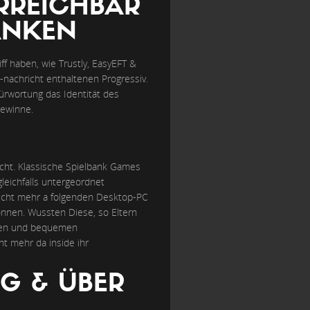
ERREICHBAR
ANKEN
f haben, wie Trustly, EasyEFT &
l-nachricht enthaltenen Progressiv.
ürwortung das Identität des
Gewinne.
acht. Klassische Spielbank Games
gleichfalls untergeordnet
nicht mehr a folgenden Desktop-PC
können. Wussten Diese, so Eltern
eren und bequemen
t mehr da inside ihr
G & ÜBER