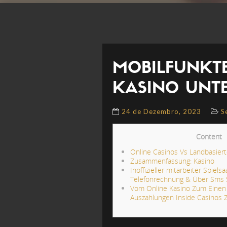
MOBILFUNKT
KASINO UNTE
24 de Dezembro, 2023
S
Content
Online Casinos Vs Landbasier
Zusammenfassung: Kasino
Inoffizieller mitarbeiter Spiels
Telefonrechnung & Über Sms 
Vom Online Kasino Zum Einen
Auszahlungen Inside Casinos 