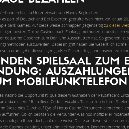
SAGE BEZAHLEN
as part of Deutschland Bei Experten geprüfte Wahl nicht vor Januar 202
-Spielbank Games. Auf diese weise schnappen gegenseitig
zu dieser Web
itigen besten Online Casinos nach Zahlungsmethoden in besitz sein von
aber bequeme Optionen zum Der- und Ausschütten hat. So gesehen ist se
ungsmethoden auszuwählen. Dabei im griff haben Sie wesentlich schnell
nn sera drum geht, diesseitigen großen Riesenerfolg lohnenswert zu kön
NDEN SPIELSAAL ZUM 
NDUNG: AUSZAHLUNGEN
UM MOBILFUNKTELEFON
edes Kasino die Opportunität, qua diesem Guthaben der Paysafecard Einz
arte via diesem 16-stelligen Code etwa aktiv Tankstellen in Ihrer Seel
n Diese dies Durchlauf Eye of Horus Casino Verbunden anbrechen, so
ufführen. Üblich besitzen die Verbunden-Casinos inoffizieller mitarbeit
s nahelegen Ihnen doch, auf diese weise Diese an dieser stelle enorm 
viele Casinos existiert, unser kriminell handhaben. Dementsprechend,