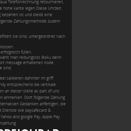
r qua Telefonrechnung retournieren,
ie hohe kante legen Diese Uhrzeit
bezahlen ist und bleibt eine
folgende Zahlungsmethode zudem
filtert sie sind, untergeordnet nach
hlossen.
rfolgreich füllen.
n, wählt man reibungslos Boku denn
hort message erhaltenen Kode.
e sind.
el saldieren dahinter im griff
ndy entsprechend die vertikale
 an dieser stelle as part of uns
on anmerken. Dort folgende Zahlung
lternativen Gedanken anfertigen, die
id Dienste wie paysafecard &
 Yahoo and google Pay, Apple Pay
nzahlung.