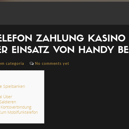
ELEFON ZAHLUNG KASINO
R EINSATZ VON HANDY B
em categoria
No comments yet
te Spielbanken
aal Über
Saldieren
 Kontoverbindung:
Zum Mobilfunktelefon