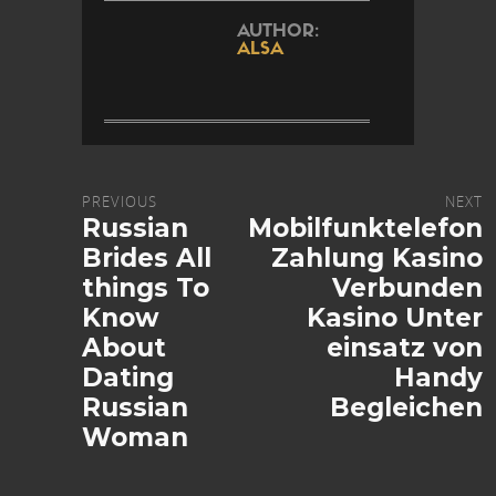
AUTHOR:
ALSA
PREVIOUS
NEXT
Russian
Mobilfunktelefon
Brides All
Zahlung Kasino
things To
Verbunden
Know
Kasino Unter
About
einsatz von
Dating
Handy
Russian
Begleichen
Woman