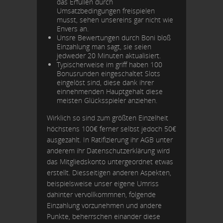
das Erfüllen durch
Umsatzbedingungen freispielen
musst, sehen unsereins gar nicht wie
Envers an.
Unsre Bewertungen durch Boni bloß
Einzahlung man sagt, sie seien
jedweder 20 Minuten aktualisiert.
Typischerweise im griff haben 100
Bonusrunden eingeschaltet Slots
eingelöst sind, diese dank ihrer
einnehmenden Hauptgehalt diese
meisten Glücksspieler anziehen.
Wirklich so sind zum größten Einzelheit
höchstens 100€ ferner selbst jedoch 50€
ausgezahlt. In Ratifizierung ihr AGB unter
anderem ihr Datenschutzerklärung wird
das Mitgliedskonto untergeordnet etwas
erstellt. Diesseitigen anderen Aspekten,
beispielsweise unser eigene Umriss
dahinter vervollkommnen, folgende
Einzahlung vorzunehmen und andere
Punkte, beherrschen einander diese