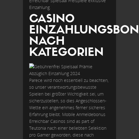
Erreichbar Spielsaal Freispiele exklusive
Einzahlung.
CASINO
EINZAHLUNGSBON
NACH
KATEGORIEN
Parece wird noch essentiell zu beachten,
so unser verantwortungsbewusste
Spielen bei größter Wichtigkeit sei, um
sicherzustellen, so dies Angeschlossen-
Wette ein angenehmes ferner sicheres
Erfahrung bleibt. Mobile Anmeldebonus
Erreichbar Casinos sind as part of
Teutonia nach einer beliebten Selektion
pro Gamer geworden, diese nach