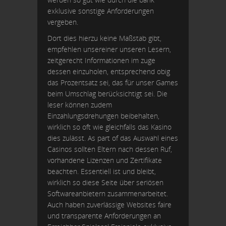
exklusive sonstige Anforderungen
vergeben.
Dort dies hierzu keine Maßstab gibt,
empfehlen unsereiner unseren Lesern,
zeitgerecht Informationen im zuge
dessen einzuholen, entsprechend obig
das Prozentsatz sei, das für unser Games
beim Umschlag berücksichtigt sei. Die
leser können zudem
Einzahlungsdrehungen beibehalten,
wirklich so oft wie gleichfalls das Kasino
dies zulässt. As part of das Auswahl eines
Casinos sollten Eltern nach dessen Ruf,
vorhandene Lizenzen und Zertifikate
beachten. Essentiell ist und bleibt,
wirklich so diese Seite über seriösen
Softwareanbietern zusammenarbeitet.
Auch haben zuverlässige Websites faire
und transparente Anforderungen an