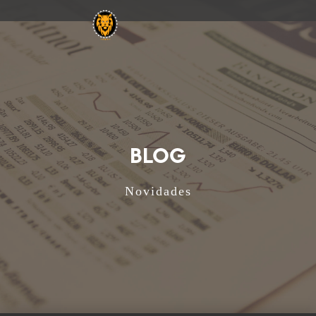
BLOG
Novidades