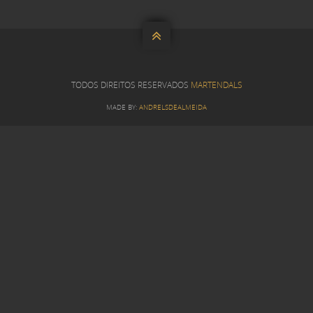

TODOS DIREITOS RESERVADOS
MARTENDALS
MADE BY:
ANDRELSDEALMEIDA