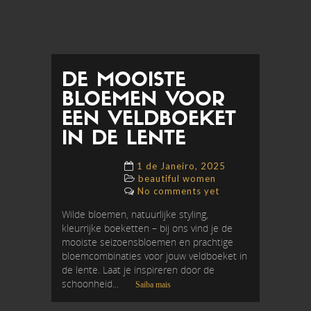
DE MOOISTE
BLOEMEN VOOR
EEN VELDBOEKET
IN DE LENTE
1 de Janeiro, 2025
beautiful women
No comments yet
Wilde bloemen, natuurlijke styling,
kleurrijke boeketten – bij ons vind je de
mooiste seizoensbloemen en prachtige
bloemcombinaties voor jouw veldboeket in
de lente. Laat je inspireren door de
schoonheid...
Saiba mais