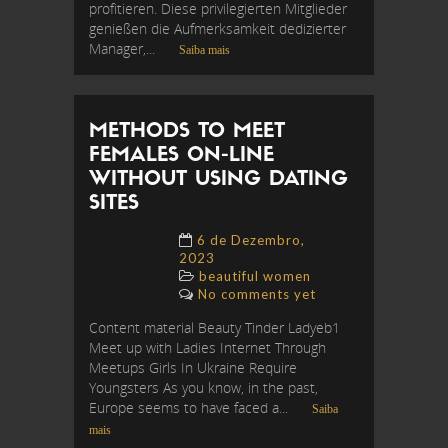
profitieren. Diese privilegierten Mitglieder
genießen die Aufmerksamkeit dedizierter
Manager,...
Saiba mais
METHODS TO MEET
FEMALES ON-LINE
WITHOUT USING DATING
SITES
6 de Dezembro,
2023
beautiful women
No comments yet
Content material Beauty Tinder Ladyeb1
Meet up with Ladies Internet Through
Meetups Girls In Ukraine Require
Youngsters As you know, in the past,
Europe seems to have faced a...
Saiba
mais