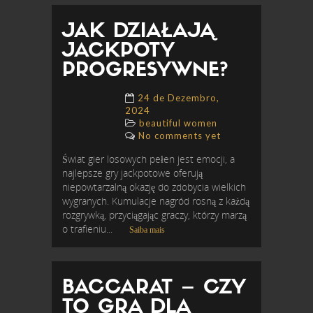
JAK DZIAŁAJĄ
JACKPOTY
PROGRESYWNE?
24 de Dezembro,
2024
beautiful women
No comments yet
Świat gier losowych pełen jest emocji, a
najlepsze gry jackpotowe oferują
niepowtarzalną okazję do zdobycia wielkich
wygranych. Kumulacje nagród rosną z każdą
rozgrywką, przyciągając graczy, którzy marzą
o trafieniu...
Saiba mais
BACCARAT – CZY
TO GRA DLA