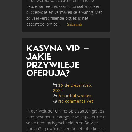
In de wereld van casino spellen is de
keuze van een gokkast cruciaal voor een
succesvolle en vermakelijke ervaring. Met
zo veel verschillende opties is het
essentieel om te...
Saiba mais
KASYNA VIP –
JAKIE
PRZYWILEJE
OFERUJĄ?
15 de Dezembro,
2024
beautiful women
No comments yet
In der Welt der Online-Spielstätten gibt es
eine besondere Kategorie von Spielern, die
von einem maßgeschneiderten Service
und außergewöhnlichen Annehmlichkeiten