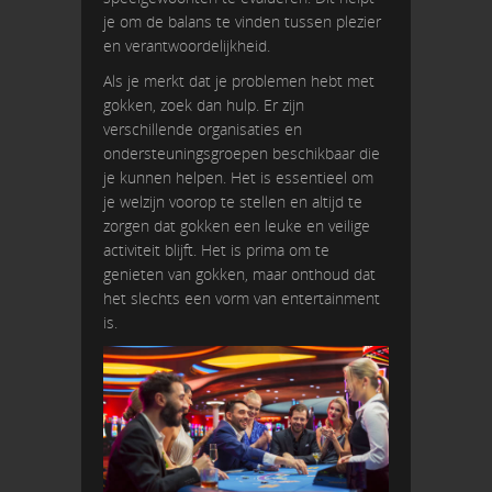
je om de balans te vinden tussen plezier
en verantwoordelijkheid.
Als je merkt dat je problemen hebt met
gokken, zoek dan hulp. Er zijn
verschillende organisaties en
ondersteuningsgroepen beschikbaar die
je kunnen helpen. Het is essentieel om
je welzijn voorop te stellen en altijd te
zorgen dat gokken een leuke en veilige
activiteit blijft. Het is prima om te
genieten van gokken, maar onthoud dat
het slechts een vorm van entertainment
is.