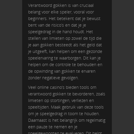
Verantwoord gokken is van cruciaal
belang voor elke speler, vooral voor
beginners. Het betekent dat je bewust
bent van de risico’s en dat je je
speelgedrag in de hand houdt. Het
stellen van limieten op zowel de tijd die
je aan gokken besteedt als het geld dat
je uitgeeft, kan helpen om een gezonde
speelervaring te waarborgen. Dit kan je
helpen om de controle te behouden en
de opwinding van gokken te ervaren
zonder negatieve gevolgen.
Veel online casino’s bieden tools om
verantwoord gokken te bevorderen, zoals
limieten op stortingen, verliezen en
speeltijden. Maak gebruik van deze tools
om je speelgedrag in toom te houden.
Daarnaast is het belangrijk om regelmatig
een pauze te nemen en je
speelgewoonten te evalueren. Dit helpt