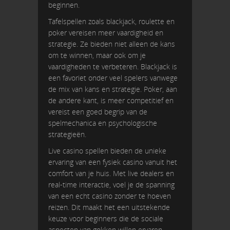
beginnen.
Tafelspellen zoals blackjack, roulette en
poker vereisen meer vaardigheid en
strategie. Ze bieden niet alleen de kans
om te winnen, maar ook om je
vaardigheden te verbeteren. Blackjack is
een favoriet onder veel spelers vanwege
de mix van kans en strategie. Poker, aan
de andere kant, is meer competitief en
vereist een goed begrip van de
spelmechanica en psychologische
strategieën.
Live casino spellen bieden de unieke
ervaring van een fysiek casino vanuit het
comfort van je huis. Met live dealers en
real-time interactie, voel je de spanning
van een echt casino zonder te hoeven
reizen. Dit maakt het een uitstekende
keuze voor beginners die de sociale
aspecten van gokken willen ervaren