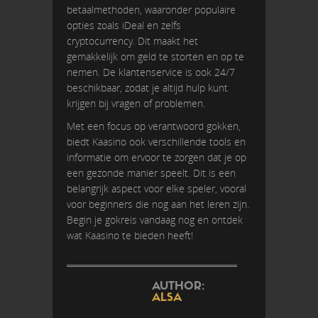
betaalmethoden, waaronder populaire
opties zoals iDeal en zelfs
cryptocurrency. Dit maakt het
gemakkelijk om geld te storten en op te
nemen. De klantenservice is ook 24/7
beschikbaar, zodat je altijd hulp kunt
krijgen bij vragen of problemen.
Met een focus op verantwoord gokken,
biedt Kaasino ook verschillende tools en
informatie om ervoor te zorgen dat je op
een gezonde manier speelt. Dit is een
belangrijk aspect voor elke speler, vooral
voor beginners die nog aan het leren zijn.
Begin je gokreis vandaag nog en ontdek
wat Kaasino te bieden heeft!
AUTHOR:
ALSA