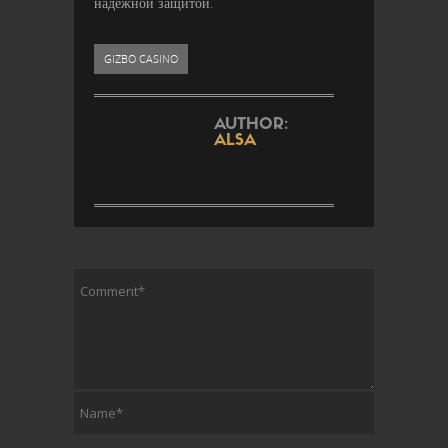
надежной защитой.
GIZBO CASINO
AUTHOR:
ALSA