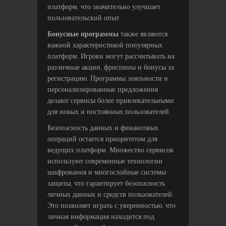
платформ, что значительно улучшает
пользовательский опыт.
Бонусные программы
также являются
важной характеристикой популярных
платформ. Игроки могут рассчитывать на
различные акции, фриспины и бонусы за
регистрацию. Программы лояльности и
персонализированные предложения
делают сервисы более привлекательными
для новых и постоянных пользователей.
Безопасность данных и финансовых
операций остается приоритетом для
ведущих платформ. Множество сервисов
используют современные технологии
шифрования и многослойные системы
защиты, что гарантирует безопасность
личных данных и средств пользователей.
Это позволяет играть с уверенностью, что
личная информация находится под