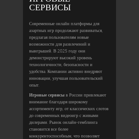
СЕРВИСЫ
Современные онлайн платформы для
азартных игр продолжают развиваться,
предлагая пользователям новые
возможности для развлечений и
выигрышей. В 2025 году они
демонстрируют высокий уровень
технологичности, безопасности и
удобства. Компании активно внедряют
инновации, улучшая пользовательский
опыт.
Игровые сервисы
в России привлекают
внимание благодаря широкому
ассортименту игр, от классических слотов
до современных видеоигр с живыми
дилерами. Рынок онлайн-гемблинга
становится все более
конкурентоспособным, что позволяет