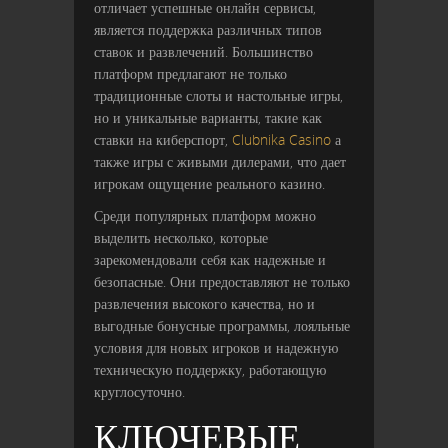
отличает успешные онлайн сервисы,
является поддержка различных типов
ставок и развлечений. Большинство
платформ предлагают не только
традиционные слоты и настольные игры,
но и уникальные варианты, такие как
ставки на киберспорт,
Clubnika Casino
а
также игры с живыми дилерами, что дает
игрокам ощущение реального казино.
Среди популярных платформ можно
выделить несколько, которые
зарекомендовали себя как надежные и
безопасные. Они предоставляют не только
развлечения высокого качества, но и
выгодные бонусные программы, лояльные
условия для новых игроков и надежную
техническую поддержку, работающую
круглосуточно.
КЛЮЧЕВЫЕ