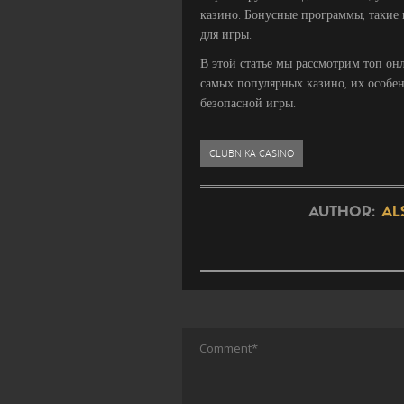
казино. Бонусные программы, такие
для игры.
В этой статье мы рассмотрим топ о
самых популярных казино, их особен
безопасной игры.
CLUBNIKA CASINO
AUTHOR:
AL