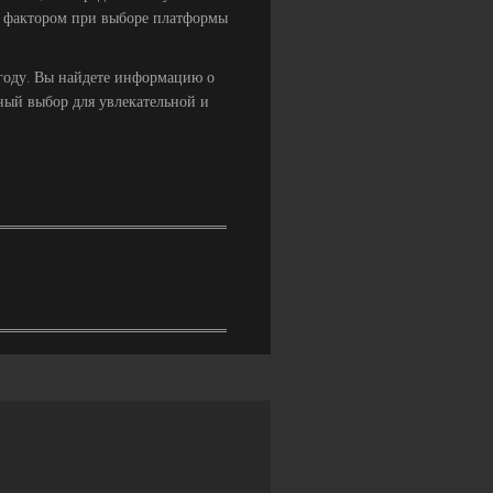
ым фактором при выборе платформы
 году. Вы найдете информацию о
ный выбор для увлекательной и