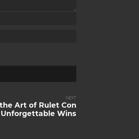
NEXT
the Art of Rulet Con
r Unforgettable Wins