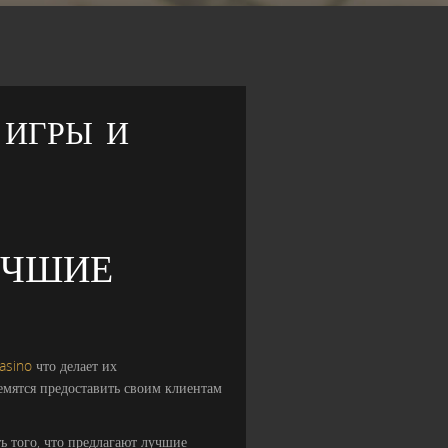
 ИГРЫ И
УЧШИЕ
asino
что делает их
емятся предоставить своим клиентам
ь того, что предлагают лучшие