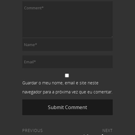
Guardar o meu nome, email e site neste
navegador para a próxima vez que eu comentar.
PREVIOUS
NEXT