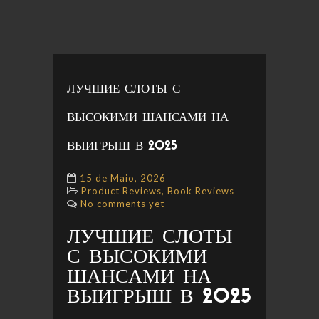
ЛУЧШИЕ СЛОТЫ С
ВЫСОКИМИ ШАНСАМИ НА
ВЫИГРЫШ В 2025
15 de Maio, 2026
Product Reviews, Book Reviews
No comments yet
ЛУЧШИЕ СЛОТЫ
С ВЫСОКИМИ
ШАНСАМИ НА
ВЫИГРЫШ В 2025