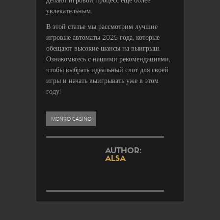
увлекательным.
В этой статье мы рассмотрим лучшие
игровые автоматы 2025 года, которые
обещают высокие шансы на выигрыш.
Ознакомьтесь с нашими рекомендациями,
чтобы выбрать идеальный слот для своей
игры и начать выигрывать уже в этом
году!
MONRO CASINO
AUTHOR:
ALSA