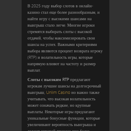
В 2025 году выбор слотов в онлайн-
казино стал еще более разнообразным, и
найти игру с высокими шансами на
выигрыш стало легче. Многие игроки
стремятся выбирать слоты с высокой
отдачей, чтобы максимизировать свои
шансы на успех. Важными критериями
выбора являются процент возврата игроку
(RTP) и волатильность игры, которые
напрямую влияют на частоту и размер
выплат.
Слоты с высоким RTP
предлагают
игрокам лучшие шансы на долгосрочный
выигрыш,
Unlim Casino
но важно также
учитывать, что высокая волатильность
может означать редкие, но крупные
выплаты. Некоторые игры предлагают
уникальные бонусные функции, которые
увеличивают вероятность выигрыша и
делают игровой процесс еще более