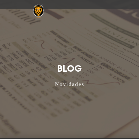
BLOG
Novidades