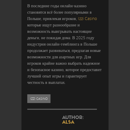
В последние годы онлайн-казино
становятся всё более популярными в
Польше, привлекая игроков,
Izzi Casino
которые ищут разнообразие и
возможность выигрывать настоящие
деньги, не покидая дома. В 2025 году
индустрия онлайн-гемблинга в Польше
продолжает развиваться, предлагая новые
возможности для азартных игр. Для
игроков крайне важно выбрать надежное
и безопасное казино, которое предоставит
лучший опыт игры и гарантирует
честность в выплатах.
IZZI CASINO
AUTHOR:
ALSA