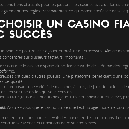
es conditions attractifs pour les joueurs. Les casinos avec de fortes c
 également des règles transparentes, ce qui donne confiance dans l’éq
HOISIR UN CASINO FI
C SUCCÈS
 un point clé pour réussir à jouer et profiter du processus. Afin de minim
s concentrer sur plusieurs facteurs importants :
z-vous que le casino dispose d’une licence valide délivrée par des régul
ateforme.
euses critiques d’autres joueurs. Une plateforme bénéficiant d’une bonn
es de qualité.
ino proposant une variété de machines à sous, de jeux de table et de ca
 de trouver une option qui vous convient.
ion au RTP (retour au joueur) des jeux. Plus cet indicateur est élevé, pl
ées.
Assurez-vous que le casino utilise une technologie moderne pour pr
ermes et conditions pour recevoir des bonus et des promotions. Les bo
 conditions cachées ni conditions de mise complexes.