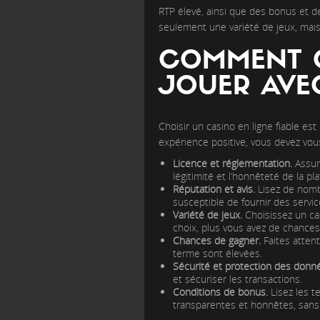
RTP élevé, ainsi que des bonus et d
seulement une variété de jeux, mais
COMMENT C
JOUER AVE
Choisir un casino en ligne fiable est
expérience positive, vous devez vou
Licence et réglementation.
Assure
légitimité et l’honnêteté de la pl
Réputation et avis.
Lisez de nombr
susceptible de fournir des servic
Variété de jeux.
Choisissez un cas
choix, plus vous avez de chances
Chances de gagner.
Faites attent
terme sont élevées.
Sécurité et protection des donn
et sécuriser les transactions.
Conditions de bonus.
Lisez les t
transparentes et honnêtes, sans