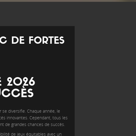
EC DE FORTES
E 2026
UCCÈS
 se diversifie. Chaque année, le
tés innovantes. Cependant, tous les
rent de grandes chances de succès.
ibilité de jeux équitables avec un