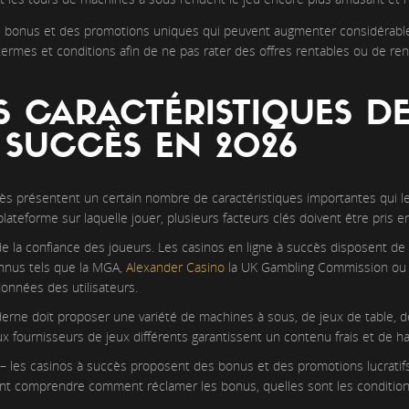
 bonus et des promotions uniques qui peuvent augmenter considérable
 termes et conditions afin de ne pas rater des offres rentables ou de r
S CARACTÉRISTIQUES D
 SUCCÈS EN 2026
cès présentent un certain nombre de caractéristiques importantes qui le
 plateforme sur laquelle jouer, plusieurs facteurs clés doivent être pris 
de la confiance des joueurs. Les casinos en ligne à succès disposent de 
nnus tels que la MGA,
Alexander Casino
la UK Gambling Commission ou 
données des utilisateurs.
rne doit proposer une variété de machines à sous, de jeux de table, de
 fournisseurs de jeux différents garantissent un contenu frais et de ha
– les casinos à succès proposent des bonus et des promotions lucratifs
nt comprendre comment réclamer les bonus, quelles sont les condition