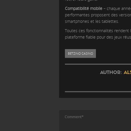
Compatibilité mobile
– chaque année,
performantes proposent des version
smartphones et les tablettes.
Toutes ces fonctionnalités rendent 
plateforme fiable pour des jeux réu
BETZINO CASINO
AUTHOR:
AL