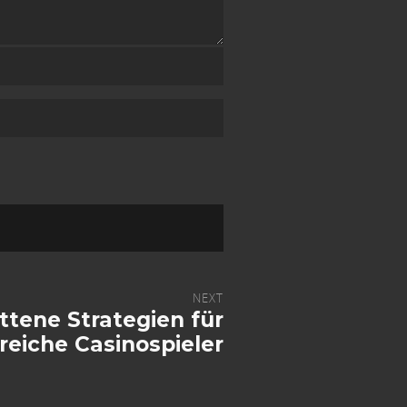
NEXT
ttene Strategien für
reiche Casinospieler