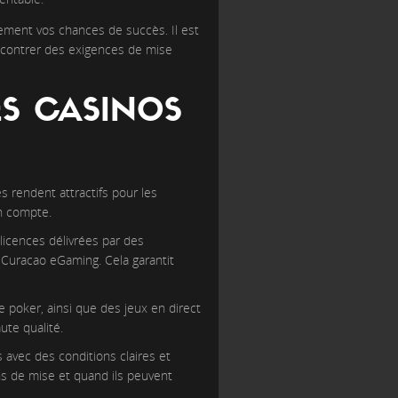
ment vos chances de succès. Il est
encontrer des exigences de mise
ES CASINOS
s rendent attractifs pour les
en compte.
licences délivrées par des
Curacao eGaming. Cela garantit
 poker, ainsi que des jeux en direct
ute qualité.
 avec des conditions claires et
s de mise et quand ils peuvent