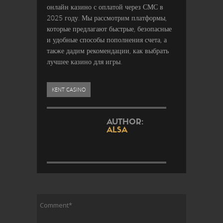
онлайн казино с оплатой через СМС в
2025 году. Мы рассмотрим платформы,
которые предлагают быстрые, безопасные
и удобные способы пополнения счета, а
также дадим рекомендации, как выбрать
лучшее казино для игры.
KENT CASINO
AUTHOR:
ALSA