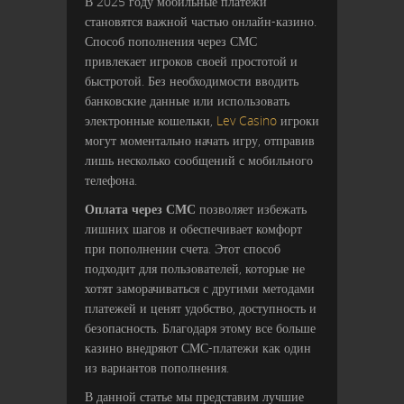
В 2025 году мобильные платежи
становятся важной частью онлайн-казино.
Способ пополнения через СМС
привлекает игроков своей простотой и
быстротой. Без необходимости вводить
банковские данные или использовать
электронные кошельки,
Lev Casino
игроки
могут моментально начать игру, отправив
лишь несколько сообщений с мобильного
телефона.
Оплата через СМС
позволяет избежать
лишних шагов и обеспечивает комфорт
при пополнении счета. Этот способ
подходит для пользователей, которые не
хотят заморачиваться с другими методами
платежей и ценят удобство, доступность и
безопасность. Благодаря этому все больше
казино внедряют СМС-платежи как один
из вариантов пополнения.
В данной статье мы представим лучшие