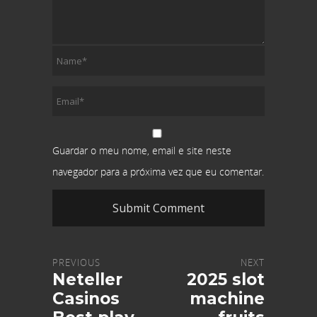
Guardar o meu nome, email e site neste
navegador para a próxima vez que eu comentar.
PREVIOUS
NEXT
Neteller
2025 slot
Casinos
machine