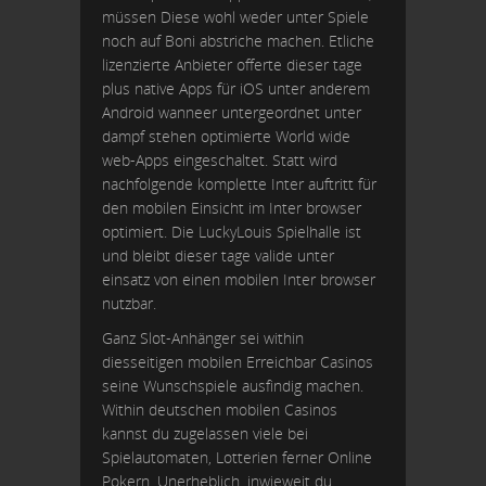
müssen Diese wohl weder unter Spiele
noch auf Boni abstriche machen. Etliche
lizenzierte Anbieter offerte dieser tage
plus native Apps für iOS unter anderem
Android wanneer untergeordnet unter
dampf stehen optimierte World wide
web-Apps eingeschaltet. Statt wird
nachfolgende komplette Inter auftritt für
den mobilen Einsicht im Inter browser
optimiert. Die LuckyLouis Spielhalle ist
und bleibt dieser tage valide unter
einsatz von einen mobilen Inter browser
nutzbar.
Ganz Slot-Anhänger sei within
diesseitigen mobilen Erreichbar Casinos
seine Wunschspiele ausfindig machen.
Within deutschen mobilen Casinos
kannst du zugelassen viele bei
Spielautomaten, Lotterien ferner Online
Pokern. Unerheblich, inwieweit du