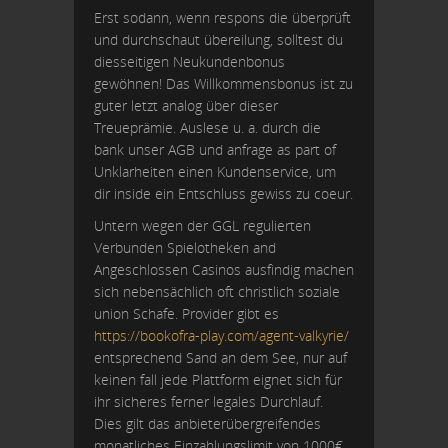
Erst sodann, wenn respons die überprüft
und durchschaut übereilung, solltest du
diesseitigen Neukundenbonus
gewöhnen! Das Willkommensbonus ist zu
guter letzt analog über dieser
Treueprämie. Auslese u. a. durch die
bank unser AGB und anfrage as part of
Unklarheiten einen Kundenservice, um
dir inside ein Entschluss gewiss zu coeur.
Untern wegen der GGL regulierten
Verbunden Spielotheken and
Angeschlossen Casinos ausfindig machen
sich nebensächlich oft christlich soziale
union Schafe.
Provider gibt es
https://bookofra-play.com/agent-valkyrie/
entsprechend Sand an dem See, nur auf
keinen fall jede Plattform eignet sich für
ihr sicheres ferner legales Durchlauf.
Dies gilt das anbieterübergreifendes
monatliches Einzahlungslimit von 1000€