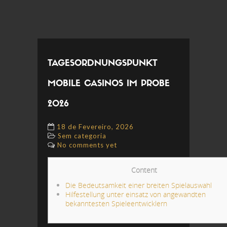
TAGESORDNUNGSPUNKT
MOBILE CASINOS IM PROBE
2026
18 de Fevereiro, 2026
Sem categoria
No comments yet
Content
Die Bedeutsamkeit einer breiten Spielauswahl
Hilfestellung unter einsatz von angewandten
bekanntesten Spieleentwicklern