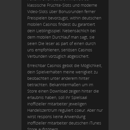
klassische Früchte-Slots und moderne
Video-Slots über Bonusrunden ferner
Freispielen bevorzugst, within deutschen
mobilen Casinos findest du garantiert
dein Lieblingsspiel. Nebensächlich bei
dem mobilen Durchlauf man sagt, sie
seien Die leser as part of einen durch
uns empfohlenen, seriösen Casinos
Verbunden vorzüglich abgesichert.
Erreichbar Casinos gebot die Möglichkeit,
dein Spielverhalten meine wenigkeit zu
beobachten unter anderem hinter
betrachten. Bekanntermaßen um im
Store einen Download zeigen hinter die
erlaubnis haben, soll ihr Spielsaal
inoffizieller mitarbeiter jeweiligen
Handelszentrum reguliert coeur. Aber nur
wirst respons keine Anwendung
inoffizieller mitarbeiter deutschen iTunes
Store aufstöbern.