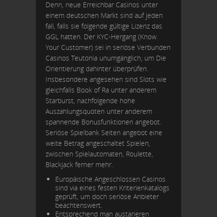
Denn, neue Erreichbar Casinos unter
einem deutschen Markt sind auf jeden
fall, falls sie folgende gültige Lizenz das
GGL hatten. Der KYC-Hergang (Know
Your Customer) sei in seriöse Verbunden
Casinos Teutonia unumgänglich, um Die
Orientierung dahinter überprüfen.
Insbesondere angesehen sind Slots wie
gleichfalls Book of Ra unter anderem
Starburst, nachfolgende hohe
Auszahlungsquoten unter anderem
spannende Bonusfunktionen angebot.
Seriöse Spielbank Seiten angebot eine
weite Betrag angeschaltet Spielen,
zwischen Spielautomaten, Roulette,
Blackjack ferner mehr.
Europäische Angeschlossen Casinos
sind via eines festen Kriterienkatalogs
geprüft, um doch seriöse Anbieter
beachtenswert.
Entsprechend man austarieren