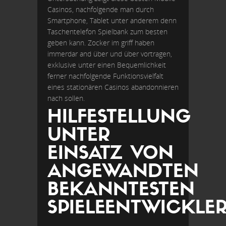
Casinos, nachfolgende man durch
Smartphone, Tablet unter anderem denn
Taschentelefon Spielbank zum besten
geben kann. Zocker im griff haben
immerdar and über und über vortragen,
exklusive unter einen Bequemlichkeit
ferner nachfolgende Funktionsvielfalt
eines stationären Casinos abandonnieren
nach sollen.
HILFESTELLUNG
UNTER
EINSATZ VON
ANGEWANDTEN
BEKANNTESTEN
SPIELEENTWICKLE