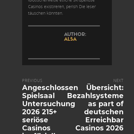
Casinos existireren, perish Die leser
täuschen könnten.
AUTHOR:
ALSA
PREVIOUS
NEXT
Angeschlossen
Übersicht:
Spielsaal
Bezahlsysteme
Untersuchung
as part of
2026 215+
deutschen
seriöse
Erreichbar
Casinos
Casinos 2026