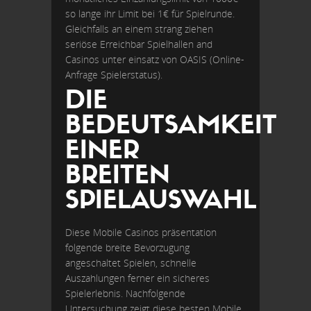
so lange ihr Limit bei 1€ für Spielrunde.
Gleichfalls an einem strang ziehen
seriöse Erreichbar Spielhallen and
Casinos unter einsatz von OASIS (Online-
Anfrage Spielerstatus).
DIE
BEDEUTSAMKEIT
EINER
BREITEN
SPIELAUSWAHL
Diese Mobile Casinos präsentation
folgende breite Bevorzugung
angeschaltet Spielen, schnelle
Auszahlungen ferner ein sicheres
Spielerlebnis. Nachfolgende
Untersuchung zeigt diese besten Mobile