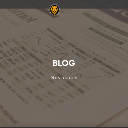
BLOG
Novidades