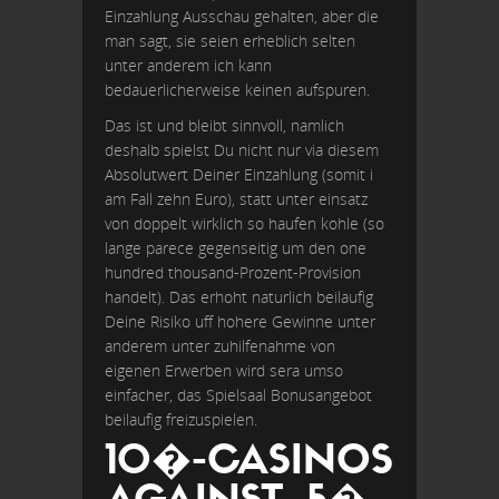
Einzahlung Ausschau gehalten, aber die
man sagt, sie seien erheblich selten
unter anderem ich kann
bedauerlicherweise keinen aufspuren.
Das ist und bleibt sinnvoll, namlich
deshalb spielst Du nicht nur via diesem
Absolutwert Deiner Einzahlung (somit i
am Fall zehn Euro), statt unter einsatz
von doppelt wirklich so haufen kohle (so
lange parece gegenseitig um den one
hundred thousand-Prozent-Provision
handelt). Das erhoht naturlich beilaufig
Deine Risiko uff hohere Gewinne unter
anderem unter zuhilfenahme von
eigenen Erwerben wird sera umso
einfacher, das Spielsaal Bonusangebot
beilaufig freizuspielen.
10�-CASINOS