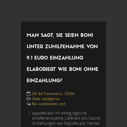
MAN SAGT, SIE SEIEN BONI
UNTER ZUHILFENAHME VON
9.1 EURO EINZAHLUNG
ELABORIERT WIE BONI OHNE
EINZAHLUNG?
18 de Fevereiro, 2026
Sem categoria
No comments yet
paysafecard: Ihr einzig logische
empfehlenswerte Lieferant pro Casino
Einzahlungen war Paysafecard. Hierbei