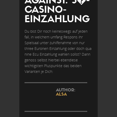
AGAINST. 5�-
CASINO-
EINZAHLUNG
Du bist Dir noch keineswegs auf jeden
fall, in welchem umfang Respons ihr
Spielsaal unter zuhilfenahme von nur
three Euronen Einzahlung oder doch qua
nine Ecu Einzahlung wahlen sollst? Dann
genoss selbst hierbei ebendiese
wichtigsten Pluspunkte das beiden
Varianten je Dich:
AUTHOR:
ALSA