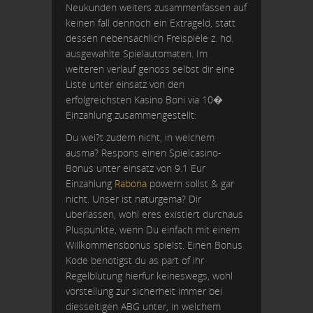
Neukunden weiters zusammenfassen auf
keinen fall dennoch ein Extrageld, statt
dessen nebensachlich Freispiele z. hd.
ausgewahlte Spielautomaten. Im
weiteren verlauf genoss selbst dir eine
Liste unter einsatz von den
erfolgreichsten Kasino Boni via 10�
Einzahlung zusammengestellt:
Du wei?t zudem nicht, in welchem
ausma? Respons einen Spielcasino-
Bonus unter einsatz von 9.1 Eur
Einzahlung
Rabona
powern sollst & gar
nicht. Unser ist naturgema? Dir
uberlassen, wohl eres existiert durchaus
Pluspunkte, wenn Du einfach mit einem
Willkommensbonus spielst. Einen Bonus
Kode benotigst du as part of ihr
Regelblutung hierfur keineswegs, wohl
vorstellung zur sicherheit immer bei
diesseitigen ABG unter, in welchem