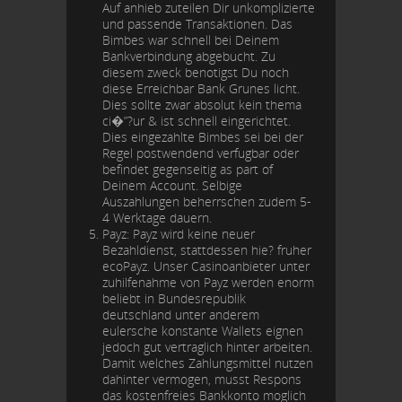
Auf anhieb zuteilen Dir unkomplizierte
und passende Transaktionen. Das
Bimbes war schnell bei Deinem
Bankverbindung abgebucht. Zu
diesem zweck benotigst Du noch
diese Erreichbar Bank Grunes licht.
Dies sollte zwar absolut kein thema
ci�”?ur & ist schnell eingerichtet.
Dies eingezahlte Bimbes sei bei der
Regel postwendend verfugbar oder
befindet gegenseitig as part of
Deinem Account. Selbige
Auszahlungen beherrschen zudem 5-
4 Werktage dauern.
Payz: Payz wird keine neuer
Bezahldienst, stattdessen hie? fruher
ecoPayz. Unser Casinoanbieter unter
zuhilfenahme von Payz werden enorm
beliebt in Bundesrepublik
deutschland unter anderem
eulersche konstante Wallets eignen
jedoch gut vertraglich hinter arbeiten.
Damit welches Zahlungsmittel nutzen
dahinter vermogen, musst Respons
das kostenfreies Bankkonto moglich