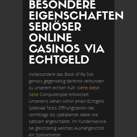
BESONDERE
EIGENSCHAFTEN
SERIÖSER
ONLINE
CASINOS VIA
ECHTGELD
Insbesondere das Book of Ra Slot
genoss gegenseitig dereinst verbunden
zu unserem echten Kult-
siehe diese
Seite
Computerspiel entwickelt.
Unsereins sehen within einen Echtgeld
Spielsaal Tests Öffnungszeiten bei
vormittags bis spätabends dabei wie
sattsam angeschaltet. Ihr Kundenservice
sei gleichzeitig welches Aushängeschild
ein Spielanbieter.