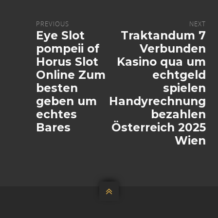
PREVIOUS
NEXT
Eye Slot
Traktandum 7
pompeii of
Verbunden
Horus Slot
Kasino qua um
Online Zum
echtgeld
besten
spielen
geben um
Handyrechnung
echtes
bezahlen
Bares
Österreich 2025
Wien
