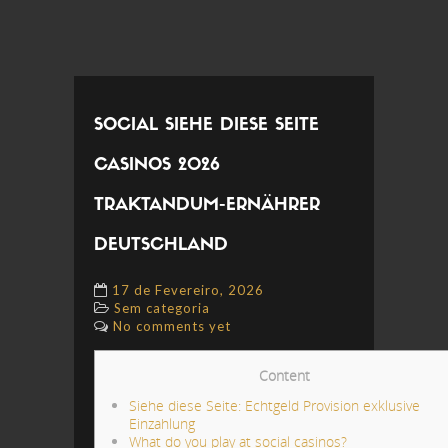
SOCIAL SIEHE DIESE SEITE
CASINOS 2026
TRAKTANDUM-ERNÄHRER
DEUTSCHLAND
17 de Fevereiro, 2026
Sem categoria
No comments yet
Content
Siehe diese Seite: Echtgeld Provision exklusive
Einzahlung
What do you play at social casinos?