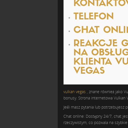
KONTAKT
TELEFON
CHAT ONLI
REAKCJE 
NA OBSŁU
KLIENTA V
VEGAS
vulkan vegas
, znane również jako Vu
bonusy. Strona internetowa Vulkan Ve
Jeśli masz pytania lub potrzebujesz
Chat online: Dostępny 24/7, chat je
rzeczywistym, co pozwala na szybki