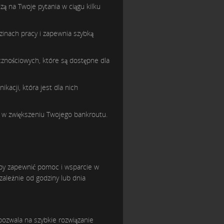
zą na Twoje pytania w ciągu kilku
dzinach pracy i zapewnia szybką
cznościowych, które są dostępne dla
acji, która jest dla nich
c w zwiększeniu Twojego bankroutu.
aby zapewnić pomoc i wsparcie w
zależnie od godziny lub dnia
pozwala na szybkie rozwiązanie