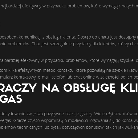
t najbardziej efektywny w przypadku problemów, które wymagają natychmi
E
sposobem komunikacji z obsługią klienta. Dostęp do chatu jest dostępny 
ie problemów. Chat jest szczególnie przydatny dla klientów, którzy chc
 najbardziej efektywny w przypadku problemów, które wymagają szybkiej o
tom kilka efektywnych metod kontaktu, które pozwalają na szybkie i łat
mularz kontaktowy, e-mail, telefon lub chat online w zależności od ich pot
RACZY NA OBSŁUGĘ KL
GAS
zdecydowanie zwiększa pozytywne reakcje graczy. Wiele użytkowników pod
n Vegas. Gracze często wspominają o możliwości logowania się do konta w
oblemów technicznych lub pytań dotyczących bonusów, takich jak wulkan