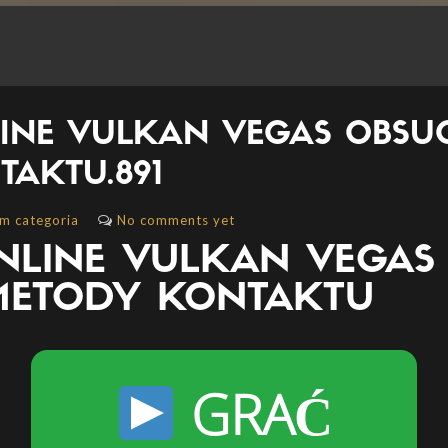
NE VULKAN VEGAS OBSUGA
AKTU.891
m categoria
No comments yet
LINE VULKAN VEGAS
 METODY KONTAKTU
GRAĆ