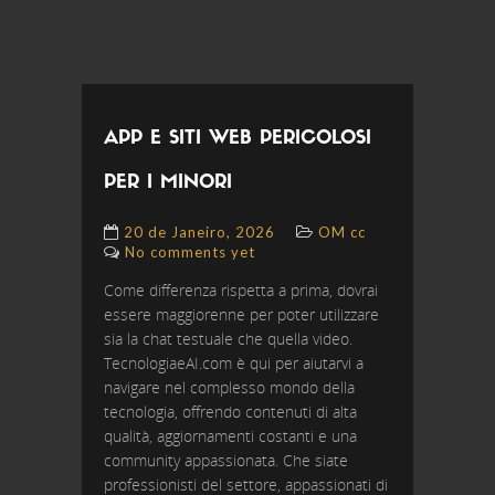
APP E SITI WEB PERICOLOSI
PER I MINORI
20 de Janeiro, 2026
OM cc
No comments yet
Come differenza rispetta a prima, dovrai
essere maggiorenne per poter utilizzare
sia la chat testuale che quella video.
TecnologiaeAI.com è qui per aiutarvi a
navigare nel complesso mondo della
tecnologia, offrendo contenuti di alta
qualità, aggiornamenti costanti e una
community appassionata. Che siate
professionisti del settore, appassionati di