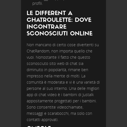
profili.
LE DIFFERENT A
CHATROULETTE: DOVE
INCONTRARE
SCONOSCIUTI ONLINE
Non mancano di certo cose divertenti su
ChatRandom, non importa quello che
vuoi. Nonostante il fatto che questo
sconosciuto sito web di chat sia
diminuito in popolarità, rimane ben
impresso nella mente di molti. La
comunità è moderata e vi è una varietà di
persone al suo interno. Una delle migliori
app di chat video è i bambini di Justalk
appositamente progettati per i bambini.
Sono consentite videochiamate,
messaggi e scarabocchi, ma solo con
contatti approvati.