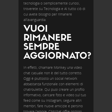
tecnologia o semplicemente curiosi,
troverete su Tecnologia e AI tutto ciò di
cui avete bisogno per rimanere
all’avanguardia.
VUOI
RIMANERE
SEMPRE
AGGIORNATO?
In effetti, chiamare Monkey una video
chat casuale non è del tutto corretto.
Oggi è piuttosto un social network
abbastanza funzionale con elementi di
chatroulette. Qui puoi creare un profilo
informativo, caricare foto e video sul tuo
feed come su Instagram, seguire altri
membri, fare nuove amicizie e persino
trovare l’amore. Chitchat offre opzioni