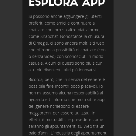
ESPLORA APP
Si possono anche aggiungere gli utenti
preferiti come amici e continuare a
chattare con loro su altre piattaforme,
come Snapchat. Nonostante la chiusura
di Omegle, ci sono ancora molti siti web
che offrono la possibilità di chattare (con
o senza video) con sconosciuti in modo
casuale. Alcuni di questi sono più sicuri,
altri più divertenti, altri più innovativi.
Ricorda, però, che in servizi del genere è
possibile fare incontri poco piacevoli. Io
non mi assumo alcuna responsabilità al
riguardo e ti informo che molti siti e app
del genere richiedono di essere
maggiorenni per essere utilizzati. In
effetti, è molto difficile prevedere come
saranno gli appuntamenti su Web tra un
paio d’anni. L’industria degli appuntamenti