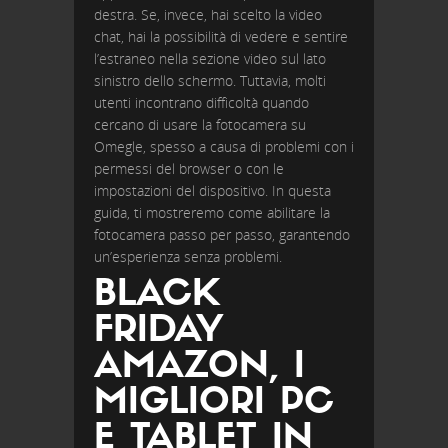
destra. Se, invece, hai scelto la video
chat, hai la possibilità di vedere e sentire
l’estraneo nella sezione video sul lato
sinistro dello schermo. Tuttavia, molti
utenti incontrano difficoltà quando
cercano di usare la fotocamera su
Omegle, spesso a causa di problemi con i
permessi del browser o con le
impostazioni del dispositivo. In questa
guida, ti mostreremo come abilitare la
fotocamera passo per passo, garantendo
un’esperienza senza problemi.
BLACK
FRIDAY
AMAZON, I
MIGLIORI PC
E TABLET IN