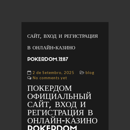
САЙТ, ВХОД И РЕГИСТРАЦИЯ
В ОНЛАЙН-КАЗИНО
POKERDOM.1287
2 de Setembro, 2025
blog
No comments yet
ПОКЕРДОМ
ОФИЦИАЛЬНЫЙ
САЙТ, ВХОД И
РЕГИСТРАЦИЯ В
ОНЛАЙН-КАЗИНО
POKERDOM