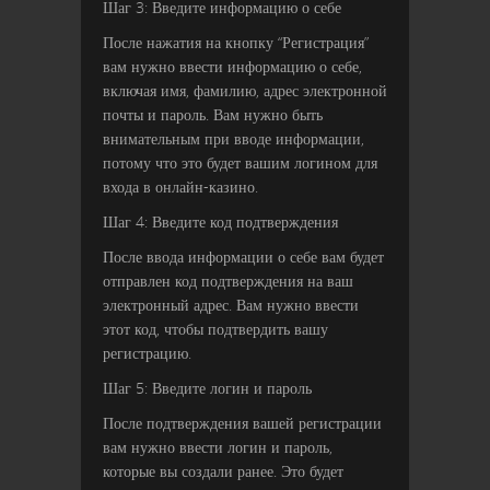
Шаг 3: Введите информацию о себе
После нажатия на кнопку “Регистрация”
вам нужно ввести информацию о себе,
включая имя, фамилию, адрес электронной
почты и пароль. Вам нужно быть
внимательным при вводе информации,
потому что это будет вашим логином для
входа в онлайн-казино.
Шаг 4: Введите код подтверждения
После ввода информации о себе вам будет
отправлен код подтверждения на ваш
электронный адрес. Вам нужно ввести
этот код, чтобы подтвердить вашу
регистрацию.
Шаг 5: Введите логин и пароль
После подтверждения вашей регистрации
вам нужно ввести логин и пароль,
которые вы создали ранее. Это будет