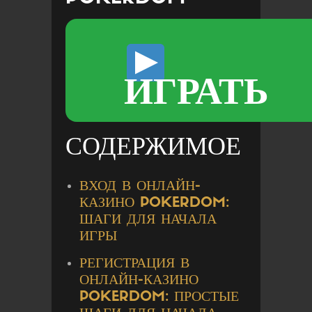
ИГРАТЬ
СОДЕРЖИМОЕ
ВХОД В ОНЛАЙН-
КАЗИНО POKERDOM:
ШАГИ ДЛЯ НАЧАЛА
ИГРЫ
РЕГИСТРАЦИЯ В
ОНЛАЙН-КАЗИНО
POKERDOM: ПРОСТЫЕ