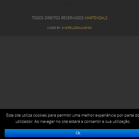
TODOS DIREITOS RESERVADOS
MARTENDALS
MADE BY:
ANDRELSDEALMEIDA
Este site utiliza cookies para permitir uma melhor experiência por parte d
utilizador. Ao navegar no site estará a consentir a sua utilização.
Ok