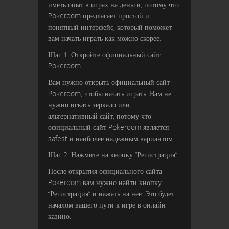
иметь опыт в играх на деньги, потому что
Pokerdom предлагает простой и
понятный интерфейс, который поможет
вам начать играть как можно скорее.
Шаг 1: Откройте официальный сайт
Pokerdom
Вам нужно открыть официальный сайт
Pokerdom, чтобы начать играть. Вам не
нужно искать зеркало или
альтернативный сайт, потому что
официальный сайт Pokerdom является
safest и наиболее надежным вариантом.
Шаг 2: Нажмите на кнопку “Регистрация”
После открытия официального сайта
Pokerdom вам нужно найти кнопку
“Регистрация” и нажать на нее. Это будет
началом вашего пути к игре в онлайн-
казино.