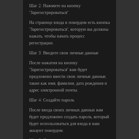
Шаг 2: Нажмите на кнопку
“Зарегистрироваться”
На странице входа в покердом есть кнопка
“Зарегистрироваться”, которую вы должны
нажать, чтобы начать процесс
регистрации.
Шаг 3: Введите свои личные данные
После нажатия на кнопку
“Зарегистрироваться” вам будет
предложено ввести свои личные данные,
такие как имя, фамилия, дата рождения и
адрес электронной почты.
Шаг 4: Создайте пароль
После ввода своих личных данных вам
будет предложено создать пароль, который
будет использоваться для входа в ваш
аккаунт покердом.