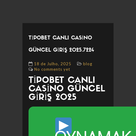
TİPOBET CANLI CASİNO
GÜNCEL GİRİŞ 2025.7224
18 de Julho, 2025
blog
No comments yet
TİPOBET CANLI
CASİNO GÜNCEL
GİRİŞ 2025