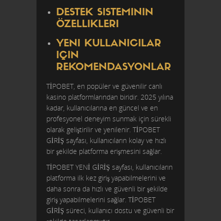
DESTEK SISTEMININ
ÖZELLIKLERI
YENI KULLANICILAR
IÇIN
REKOMENDASYONLAR
TİPOBET, en popüler ve güvenilir canlı
kasino platformlarından biridir. 2025 yılına
kadar, kullanıcılarına en güncel ve en
profesyonel deneyim sunmak için sürekli
olarak geliştirilir ve yenilenir. TİPOBET
GİRİŞ sayfası, kullanıcıların kolay ve hızlı
bir şekilde platforma erişmesini sağlar.
TİPOBET YENİ GİRİŞ sayfası, kullanıcıların
platforma ilk kez giriş yapabilmelerini ve
daha sonra da hızlı ve güvenli bir şekilde
giriş yapabilmelerini sağlar. TİPOBET
GİRİŞ süreci, kullanıcı dostu ve güvenli bir