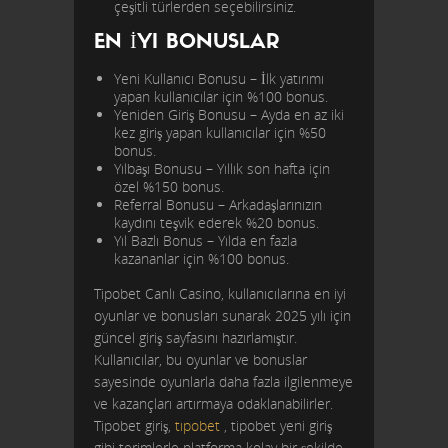
çeşitli türlerden seçebilirsiniz.
EN İYI BONUSLAR
Yeni Kullanıcı Bonusu – İlk yatırımı
yapan kullanıcılar için %100 bonus.
Yeniden Giriş Bonusu – Ayda en az iki
kez giriş yapan kullanıcılar için %50
bonus.
Yılbaşı Bonusu – Yıllık son hafta için
özel %150 bonus.
Referral Bonusu – Arkadaşlarınızın
kaydını teşvik ederek %20 bonus.
Yıl Bazlı Bonus – Yılda en fazla
kazananlar için %100 bonus.
Tipobet Canlı Casino, kullanıcılarına en iyi
oyunlar ve bonusları sunarak 2025 yılı için
güncel giriş sayfasını hazırlamıştır.
Kullanıcılar, bu oyunlar ve bonuslar
sayesinde oyunlarla daha fazla ilgilenmeye
ve kazançları artırmaya odaklanabilirler.
Tipobet giriş,
tıpobet
, tipobet yeni giriş
gibi terimlerle platforma kolay bir şekilde