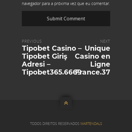
navegador para a próxima vez que eu comentar.
PREVIOUS
NEXT
Tipobet Casino –
Unique
Tipobet Giriş
Casino en
Adresi –
Ligne
Tipobet365.6669
France.37

TODOS DIREITOS RESERVADOS
MARTENDALS