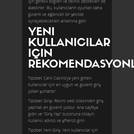
için gerekli bilgileri ve teknik destekleri de
alabilirler. Bu, kullanıcıların oyunları daha
güvenli ve eğlenceli bir şekilde
oynayabilecekleri anlamına gelir.
YENI
KULLANICILAR
IÇIN
REKOMENDASYON
Tipobet Canlı Casino’ya yeni girilen
kullanıcılar için en uygun ve güvenli giriş
yolları şunlardır:
Tipobet Girişi: Resmi web sitesinden giriş
yapmak en güvenli yoldur. Ana sayfaya
gidin ve “Giriş Yap” butonuna tıklayın.
Kullanıcı adınızı ve şifrenizi girin.
Tipobet Yeni Giriş: Yeni kullanıcılar için