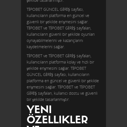
şekilde tasarlanmıştır.
TİPOBET GÜNCEL GİRİŞ sayfası,
kullanıcıların platforma en güncel ve
güvenli bir şekilde erişmesini sağlar.
TİPOBET ve TİPOBET GİRİŞ sayfaları,
kullanıcıların güvenli bir şekilde oyunları
oynayabilmelerini ve kazançlarını
kaydetmelerini sağlar.
TİPOBET ve TİPOBET GİRİŞ sayfaları,
kullanıcıların platforma kolay ve hızlı bir
şekilde erişmesini sağlar. TİPOBET
GÜNCEL GİRİŞ sayfası, kullanıcıların
platforma en güncel ve güvenli bir şekilde
erişmesini sağlar. TİPOBET ve TİPOBET
GİRİŞ sayfaları, kullanıcı dostu ve güvenli
bir şekilde tasarlanmıştır.
YENI
ÖZELLIKLER