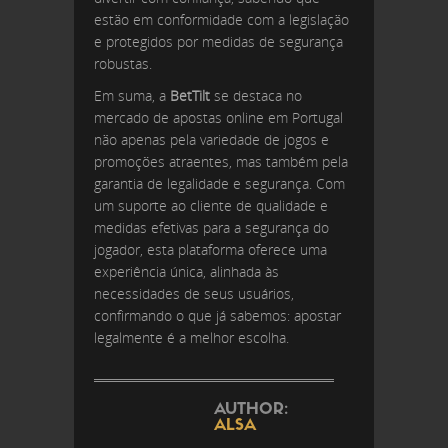
estão em conformidade com a legislação
e protegidos por medidas de segurança
robustas.
Em suma, a
BetTilt
se destaca no
mercado de apostas online em Portugal
não apenas pela variedade de jogos e
promoções atraentes, mas também pela
garantia de legalidade e segurança. Com
um suporte ao cliente de qualidade e
medidas efetivas para a segurança do
jogador, esta plataforma oferece uma
experiência única, alinhada às
necessidades de seus usuários,
confirmando o que já sabemos: apostar
legalmente é a melhor escolha.
AUTHOR:
ALSA