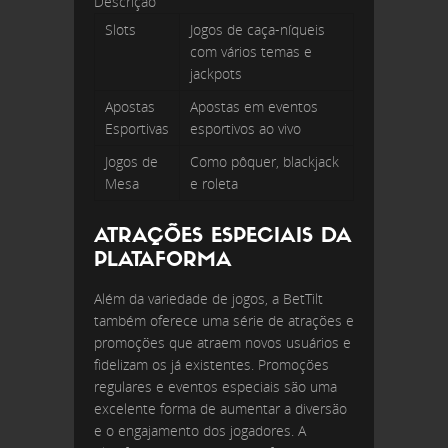
Descrição
Slots
Jogos de caça-níqueis
com vários temas e
jackpots
Apostas
Apostas em eventos
Esportivas
esportivos ao vivo
Jogos de
Como pôquer, blackjack
Mesa
e roleta
ATRAÇÕES ESPECIAIS DA
PLATAFORMA
Além da variedade de jogos, a BetTilt
também oferece uma série de atrações e
promoções que atraem novos usuários e
fidelizam os já existentes. Promoções
regulares e eventos especiais são uma
excelente forma de aumentar a diversão
e o engajamento dos jogadores. A