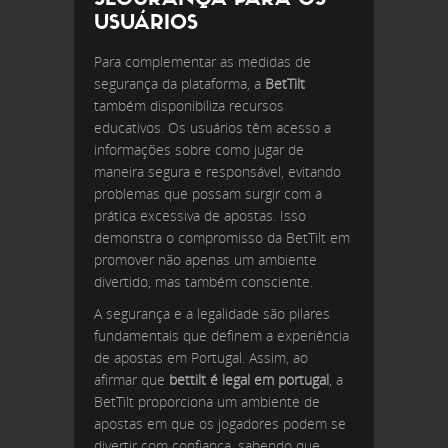
SEGURANÇA PARA OS
USUÁRIOS
Para complementar as medidas de
segurança da plataforma, a
BetTilt
também disponibiliza recursos
educativos. Os usuários têm acesso a
informações sobre como jugar de
maneira segura e responsável, evitando
problemas que possam surgir com a
prática excessiva de apostas. Isso
demonstra o compromisso da BetTilt em
promover não apenas um ambiente
divertido, mas também consciente.
A segurança e a legalidade são pilares
fundamentais que definem a experiência
de apostas em Portugal. Assim, ao
afirmar que
bettilt é legal em portugal
, a
BetTilt proporciona um ambiente de
apostas em que os jogadores podem se
divertir com confiança, sabendo que