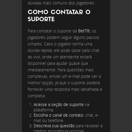
dúvidas mais comuns dos jogadores.
COMO CONTATAR O
SUPORTE
Para contatar o suporte da
BetTilt
, os
jogadores podem seguir alguns passos
simples. Caso o jogador tenha uma
dúvida rápida, ele pode optar pelo chat
ao vivo, onde um atendente estará
disponível para ajudar quase que
imediatamente. Para questões mais
complexas, enviar um e-mail pode ser a
melhor opção, já que o suporte poderá
fornecer uma resposta mais detalhada e
completa.
Acesse a seção de suporte
na
plataforma.
Escolha o canal de contato
: chat, e-
mail ou telefone.
Descreva sua questão
para receber a
melhor assistência possível.