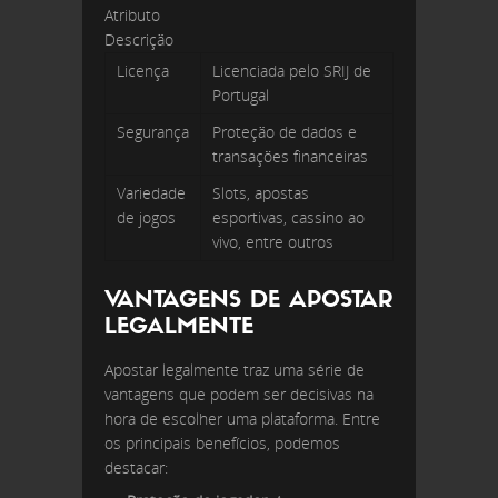
Atributo
Descrição
Licença
Licenciada pelo SRIJ de
Portugal
Segurança
Proteção de dados e
transações financeiras
Variedade
Slots, apostas
de jogos
esportivas, cassino ao
vivo, entre outros
VANTAGENS DE APOSTAR
LEGALMENTE
Apostar legalmente traz uma série de
vantagens que podem ser decisivas na
hora de escolher uma plataforma. Entre
os principais benefícios, podemos
destacar: