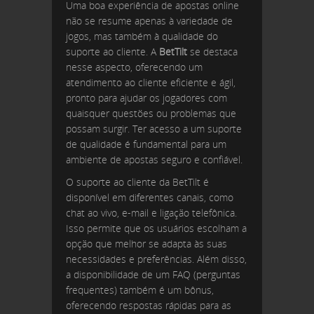
Uma boa experiência de apostas online
não se resume apenas à variedade de
jogos, mas também à qualidade do
suporte ao cliente. A
BetTilt
se destaca
nesse aspecto, oferecendo um
atendimento ao cliente eficiente e ágil,
pronto para ajudar os jogadores com
quaisquer questões ou problemas que
possam surgir. Ter acesso a um suporte
de qualidade é fundamental para um
ambiente de apostas seguro e confiável.
O suporte ao cliente da BetTilt é
disponível em diferentes canais, como
chat ao vivo, e-mail e ligação telefônica.
Isso permite que os usuários escolham a
opção que melhor se adapta às suas
necessidades e preferências. Além disso,
a disponibilidade de um FAQ (perguntas
frequentes) também é um bônus,
oferecendo respostas rápidas para as