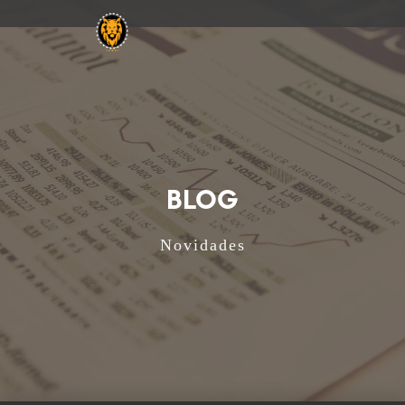
BLOG
Novidades