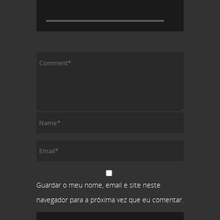
Guardar o meu nome, email e site neste
navegador para a próxima vez que eu comentar.