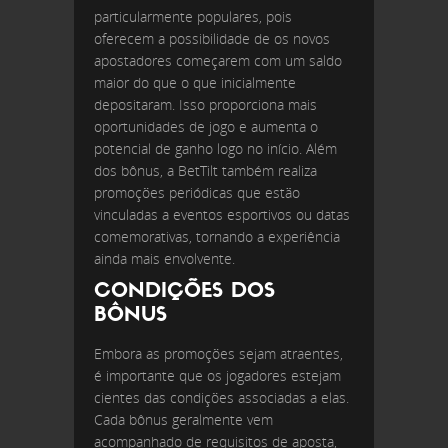
particularmente populares, pois
oferecem a possibilidade de os novos
apostadores começarem com um saldo
maior do que o que inicialmente
depositaram. Isso proporciona mais
oportunidades de jogo e aumenta o
potencial de ganho logo no início. Além
dos bônus, a BetTilt também realiza
promoções periódicas que estão
vinculadas a eventos esportivos ou datas
comemorativas, tornando a experiência
ainda mais envolvente.
CONDIÇÕES DOS
BÔNUS
Embora as promoções sejam atraentes,
é importante que os jogadores estejam
cientes das condições associadas a elas.
Cada bônus geralmente vem
acompanhado de requisitos de aposta,