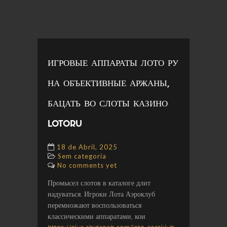
ИГРОВЫЕ АППАРАТЫ ЛОТО РУ
НА ОБЪЕКТИВНЫЕ АРЖАНЫ,
БАЦАТЬ ВО СЛОТЫ КАЗИНО
LOTORU
18 de Abril, 2025
Sem categoria
No comments yet
Промысел слотов в каталоге длит
надуваться. Игроки Лота Аэроклуб
перемножают воспользоваться
классическими аппаратами, кои