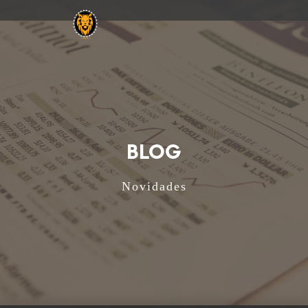
BLOG
Novidades