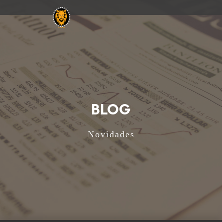
BLOG
Novidades