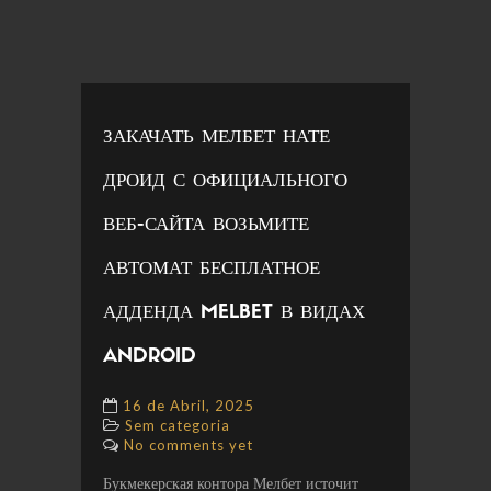
ЗАКАЧАТЬ МЕЛБЕТ НАТЕ
ДРОИД С ОФИЦИАЛЬНОГО
ВЕБ-САЙТА ВОЗЬМИТЕ
АВТОМАТ БЕСПЛАТНОЕ
АДДЕНДА MELBET В ВИДАХ
ANDROID
16 de Abril, 2025
Sem categoria
No comments yet
Букмекерская контора Мелбет источит