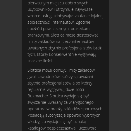
pierwotnym miejscu dobro swych
użytkowników i utrzymuje najwyższe
wzorce usług, zdobywając zaufanie lojalnej
społeczności internautów. Zgodnie
spośród powszechnymi praktykami
branżowymi, Slottica może dostosować
limity zakładów na rzecz internautów
uważanych zbytnio profesjonalistów bądź
tych, którzy konsekwentnie wygrywają
znaczne ilości.
Slottica może obniżyć limity zakładów
gwoli zawodników, którzy są uważani
zbytnio profesjonalistów albo którzy
regularnie wygrywają duże ilości.
Bukmacher Slottica wydaje się być
zwyczajnie uważany za wiarygodnego
operatora w branży zakładów sportowych.
Posiadają autoryzacje spośród wybitnych
władzy, co wydaje się być oznaką
katalogów bezpieczeństwa i uczciwości.