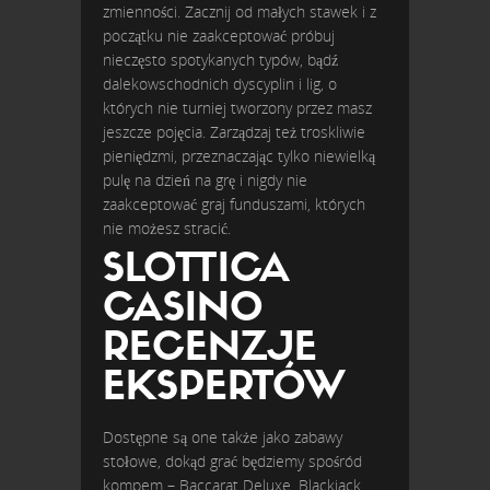
zmienności. Zacznij od małych stawek i z
początku nie zaakceptować próbuj
nieczęsto spotykanych typów, bądź
dalekowschodnich dyscyplin i lig, o
których nie turniej tworzony przez masz
jeszcze pojęcia. Zarządzaj też troskliwie
pieniędzmi, przeznaczając tylko niewielką
pulę na dzień na grę i nigdy nie
zaakceptować graj funduszami, których
nie możesz stracić.
SLOTTICA
CASINO
RECENZJE
EKSPERTÓW
Dostępne są one także jako zabawy
stołowe, dokąd grać będziemy spośród
kompem – Baccarat Deluxe, Blackjack