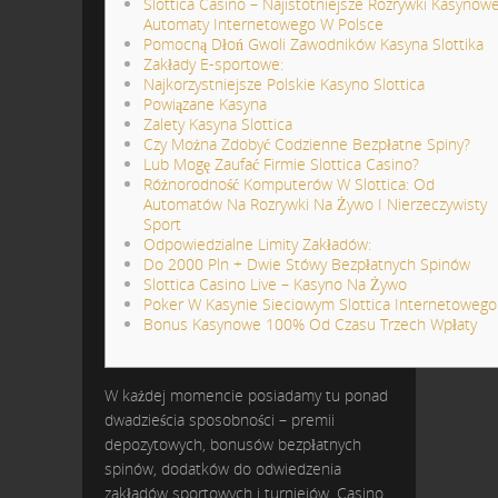
Slottica Casino – Najistotniejsze Rozrywki Kasynowe
Automaty Internetowego W Polsce
Pomocną Dłoń Gwoli Zawodników Kasyna Slottika
Zakłady E-sportowe:
Najkorzystniejsze Polskie Kasyno Slottica
Powiązane Kasyna
Zalety Kasyna Slottica
Czy Można Zdobyć Codzienne Bezpłatne Spiny?
Lub Mogę Zaufać Firmie Slottica Casino?
Różnorodność Komputerów W Slottica: Od
Automatów Na Rozrywki Na Żywo I Nierzeczywisty
Sport
Odpowiedzialne Limity Zakładów:
Do 2000 Pln + Dwie Stówy Bezpłatnych Spinów
Slottica Casino Live – Kasyno Na Żywo
Poker W Kasynie Sieciowym Slottica Internetowego
Bonus Kasynowe 100% Od Czasu Trzech Wpłaty
W każdej momencie posiadamy tu ponad
dwadzieścia sposobności – premii
depozytowych, bonusów bezpłatnych
spinów, dodatków do odwiedzenia
zakładów sportowych i turniejów. Casino