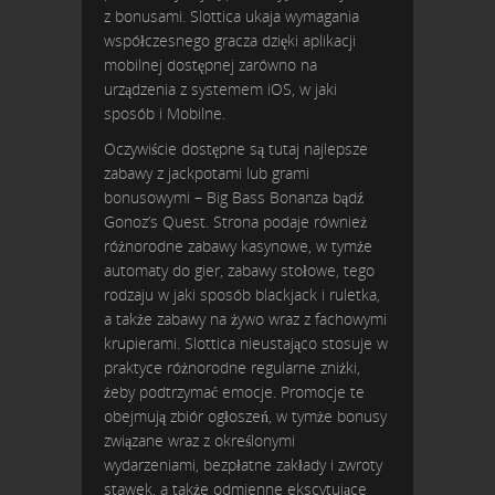
z bonusami. Slottica ukaja wymagania
współczesnego gracza dzięki aplikacji
mobilnej dostępnej zarówno na
urządzenia z systemem iOS, w jaki
sposób i Mobilne.
Oczywiście dostępne są tutaj najlepsze
zabawy z jackpotami lub grami
bonusowymi – Big Bass Bonanza bądź
Gonoz’s Quest. Strona podaje również
różnorodne zabawy kasynowe, w tymże
automaty do gier, zabawy stołowe, tego
rodzaju w jaki sposób blackjack i ruletka,
a także zabawy na żywo wraz z fachowymi
krupierami. Slottica nieustająco stosuje w
praktyce różnorodne regularne zniżki,
żeby podtrzymać emocje. Promocje te
obejmują zbiór ogłoszeń, w tymże bonusy
związane wraz z określonymi
wydarzeniami, bezpłatne zakłady i zwroty
stawek, a także odmienne ekscytujące