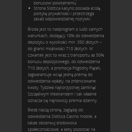
bonusowi powitalnemu.
Strona Slottica kasyno posiada ścisłą
politykę prywatności i przestrzega
zasad odpowiedzialnej rozrywki.
Środa jest to nadprogram o ludzi samych
warunkach, dodający 10% do odwiedzenia
depozytu o wysokości min. 350 złotych –
do granic możliwości 710 złotych. W
czwartek jest to wraz z transportu aż 50%
bonusu depozytowego, do odwiedzenia
710 złotych, a promocja Pogodny Piątek,
zagwarantuje wciąż jedną premię do
odwiedzenia wpłaty, na zróżnicowane
kwoty. Tydzień najkorzystniej zamknąć
Szczęśliwym Weekendem i tak właśnie
oznacza się najnowszy premia dzienny.
Śledź naszą stronę, zaglądaj do
odwiedzenia Slottica Casino mobile, a
także obserwuj środowiska
społecznościowe, a żeby pozostać na