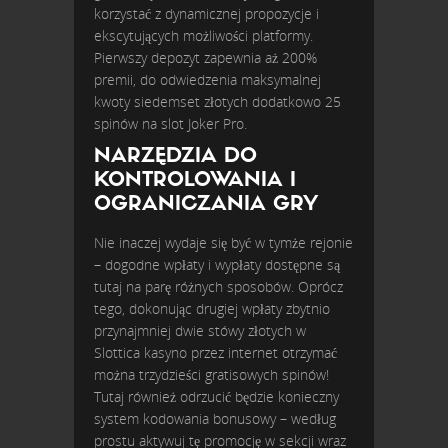
korzystać z dynamicznej propozycje i
ekscytujących możliwości platformy.
Pierwszy depozyt zapewnia aż 200%
premii, do odwiedzenia maksymalnej
kwoty siedemset złotych dodatkowo 25
spinów na slot Joker Pro.
NARZĘDZIA DO
KONTROLOWANIA I
OGRANICZANIA GRY
Nie inaczej wydaje się być w tymże rejonie
– dogodne wpłaty i wypłaty dostępne są
tutaj na parę różnych sposobów. Oprócz
tego, dokonując drugiej wpłaty zbytnio
przynajmniej dwie stówy złotych w
Slottica kasyno przez internet otrzymać
można trzydzieści gratisowych spinów!
Tutaj również odrzucić będzie konieczny
system kodowania bonusowy – według
prostu aktywuj tę promocję w sekcji wraz