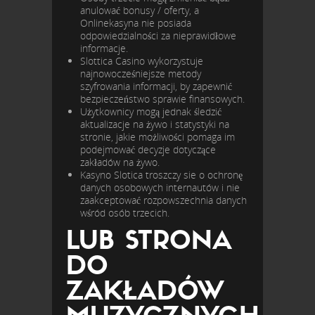
anulować bonusy / oferty, a
Onlinekasyna nie posiada
odpowiedzialności za nieprawidłowe
informacje.
Slottica Casino wykorzystuje
najnowocześniejsze metody
szyfrowania informacji, by zapewnić
bezpieczeństwo sprawie finansowych.
Użytkownicy mogą jednak śledzić
aktualizacje na żywo i statystyki na
stronie, jakie możliwości pomaga im
podejmować decyzje dotyczące
zakładów na żywo.
Kasyno Slotica troszczy sie o ochronę
danych osobowych internautów i nie
zaakceptować rozpowszechnia danych
wśród osób trzecich.
LUB STRONA
DO
ZAKŁADÓW