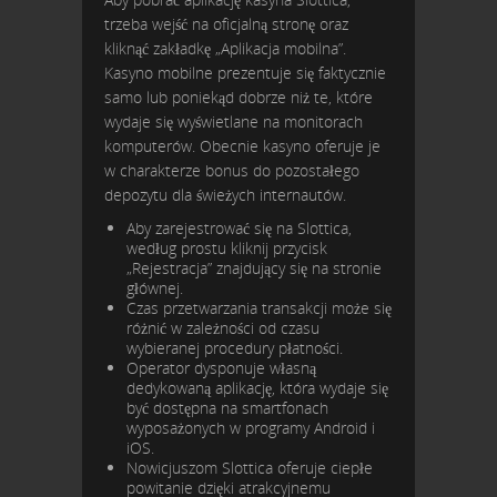
trzeba wejść na oficjalną stronę oraz
kliknąć zakładkę „Aplikacja mobilna”.
Kasyno mobilne prezentuje się faktycznie
samo lub poniekąd dobrze niż te, które
wydaje się wyświetlane na monitorach
komputerów. Obecnie kasyno oferuje je
w charakterze bonus do pozostałego
depozytu dla świeżych internautów.
Aby zarejestrować się na Slottica,
według prostu kliknij przycisk
„Rejestracja” znajdujący się na stronie
głównej.
Czas przetwarzania transakcji może się
różnić w zależności od czasu
wybieranej procedury płatności.
Operator dysponuje własną
dedykowaną aplikację, która wydaje się
być dostępna na smartfonach
wyposażonych w programy Android i
iOS.
Nowicjuszom Slottica oferuje ciepłe
powitanie dzięki atrakcyjnemu