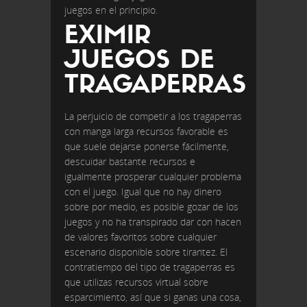
juegos en el principio.
EXIMIR
JUEGOS DE
TRAGAPERRAS
La perjuicio de competir a los tragaperras
con manga larga recursos favorable es
que suele dejarse ponerse fácilmente,
descuidar bastante recursos e
igualmente prosperar cualquier problema
con el juego. Igual que no hay dinero
sobre por medio, es posible gozar de los
juegos y no ha transpirado dar con hacen
de valores favoritos sobre cualquier
escenario disponible sobre tirantez. El
contratiempo del tipo de tragaperras es
que utilizas recursos virtual sobre
esparcimiento, así que si ganas una cosa,