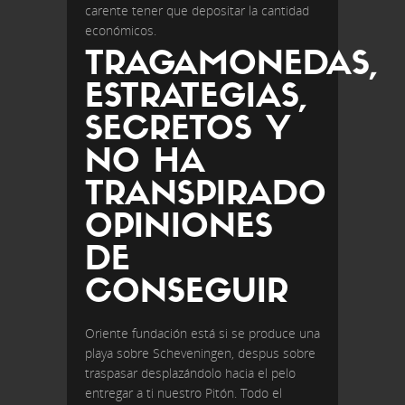
carente tener que depositar la cantidad
económicos.
TRAGAMONEDAS,
ESTRATEGIAS,
SECRETOS Y
NO HA
TRANSPIRADO
OPINIONES
DE
CONSEGUIR
Oriente fundación está si se produce una
playa sobre Scheveningen, despus sobre
traspasar desplazándolo hacia el pelo
entregar a ti nuestro Pitón. Todo el