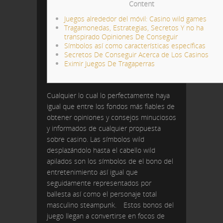
Content
Juegos alrededor del móvil: Casino wild games
Tragamonedas, Estrategias, Secretos Y no ha
transpirado Opiniones De Conseguir
Símbolos así­ como características específicas
Secretos De Conseguir Acerca de Los Casinos
Eximir Juegos De Tragaperras
Cualquier lo cual lo perfectamente haya
igual que entre los fondos más fiables de
obtener opiniones y consejos minuciosos
y informados de cualquier propuesta
sobre casino. Las símbolos wild
desplazándolo hasta el cabello wild
apilados son los símbolos de el bono del
entretenimiento así­ igual que
seguidamente representados por
ballesta así­ como el personaje total
masculino steampunk.
Estos bonos del
juego llegan a convertirse en focos de