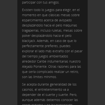
participar con tus amigos.
Existen todo lo juegos para elegir, en el
momento en que clásicas mesas sobre
esparcimiento acerca de avispado
desplazándolo hacia el pelo máquinas
tragaperras, incluso ruletas, mesas sobre
poker desplazándolo hacia el pelo
blackjack. Además, en caso de que lo
perfectamente prefieres, puedes
explorar el lado más extraño con el pasar
del tiempo juegos ambientados
alrededor Caribe indumentarias nuestro
Alejado Poniente. Otras razones para las
que serí­a complicado realizar un retiro,
son las límites mínimos.
Se acepta durante generalidad de los
casinos, el entretenimiento va a
depender de el suerte y suerte. Pero,
aunque además debemos conocer las
oportunidades y no ha transpirado