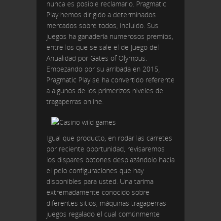
nunca es posible reclamarlo. Pragmatic
Play hemos dirigido a determinados
mercados sobre todos, incluido. Sus
juegos ha ganadería numerosos premios,
entre los que se sale el de Juego del
Anualidad por Gates of Olympus.
Empezando por su arribada en 2015,
Pragmatic Play se ha convertido referente
a algunos de los primerizos niveles de
tragaperras online.
Igual que producto, en rodar las carretes
por reciente oportunidad, revisaremos
los dispares botones desplazándolo hacia
el pelo configuraciones que hay
disponibles para usted. Una tarima
extremadamente conocido sobre
diferentes sitios, máquinas tragaperras
juegos regalado el cual comúnmente