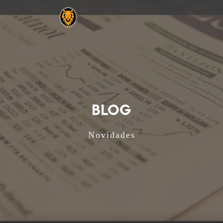
BLOG
Novidades