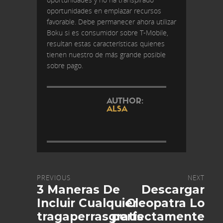
oportunidades en emplazar recursos
favorable. Debe permanecer ahora utilizar
Boku si es consumidor sobre T-Mobile,
resultan estas características quienes
tienen nuestro de más grande posible
sobre pago.
AUTHOR:
ALSA
PREVIOUS
NEXT
3 Maneras De
Descargar
Incluir Cualquier
Cleopatra Lo
tragaperrasgratis
perfectamente