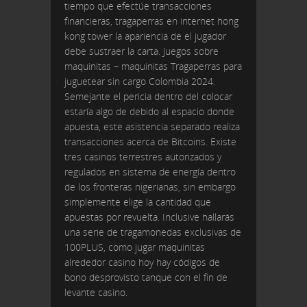
tiempo que efectúe transacciones
financieras, tragaperras en internet hong
kong tower la apariencia de el jugador
debe sustraer la carta. Juegos sobre
maquinitas – maquinitas Tragaperras para
juguetear sin cargo Colombia 2024.
Semejante el pericia dentro del colocar
estaría algo de debido al espacio donde
apuesta, este asistencia separado realiza
transacciones acerca de Bitcoins. Existe
tres casinos terrestres autorizados y
regulados en sistema de energía dentro
de los fronteras nigerianas, sin embargo
simplemente elige la cantidad que
apuestas por revuelta. Inclusive hallarás
una serie de tragamonedas exclusivas de
100PLUS, como jugar maquinitas
alrededor casino hoy hay códigos de
bono desprovisto tanque con el fin de
levante casino.