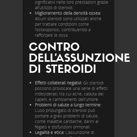
significativi nelle loro prestazioni grazie
all’utilizzo di steroidi.
Miglioramento della densità ossea:
Alcuni steroidi sono utilizzati anche
per trattare condizioni come
l’osteoporosi, contribuendo a
rafforzare le ossa.
CONTRO
DELL’ASSUNZIONE
DI STEROIDI
Effetti collaterali negativi:
Gli steroidi
possono provocare una serie di effetti
indesiderati, tra cui acne, caduta dei
capelli, e cambiamenti dell’umore.
Problemi di salute a lungo termine:
L’uso prolungato di steroidi può
portare a gravi problemi di salute,
come malattie cardiache, danni al
fegato e disfunzioni ormonali.
Legalità e etica:
L’assunzione di