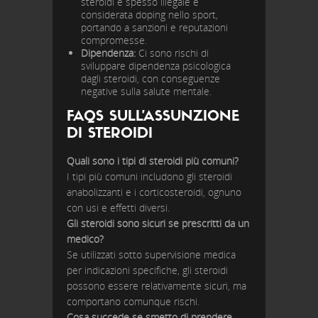
steroidi è spesso illegale e
considerata doping nello sport,
portando a sanzioni e reputazioni
compromesse.
Dipendenza:
Ci sono rischi di
sviluppare dipendenza psicologica
dagli steroidi, con conseguenze
negative sulla salute mentale.
FAQS SULL’ASSUNZIONE
DI STEROIDI
Quali sono i tipi di steroidi più comuni?
I tipi più comuni includono gli steroidi
anabolizzanti e i corticosteroidi, ognuno
con usi e effetti diversi.
Gli steroidi sono sicuri se prescritti da un
medico?
Se utilizzati sotto supervisione medica
per indicazioni specifiche, gli steroidi
possono essere relativamente sicuri, ma
comportano comunque rischi.
Cosa succede se smetto di prendere