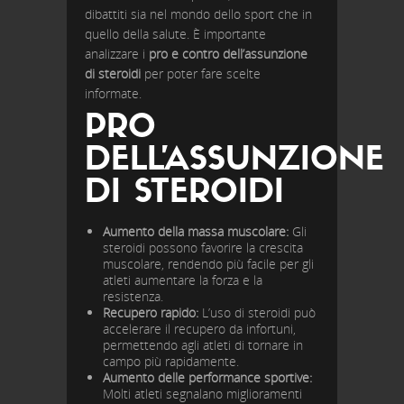
dibattiti sia nel mondo dello sport che in
quello della salute. È importante
analizzare i
pro e contro dell’assunzione
di steroidi
per poter fare scelte
informate.
PRO
DELL’ASSUNZIONE
DI STEROIDI
Aumento della massa muscolare:
Gli
steroidi possono favorire la crescita
muscolare, rendendo più facile per gli
atleti aumentare la forza e la
resistenza.
Recupero rapido:
L’uso di steroidi può
accelerare il recupero da infortuni,
permettendo agli atleti di tornare in
campo più rapidamente.
Aumento delle performance sportive:
Molti atleti segnalano miglioramenti