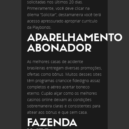
solicitadas nos últimos 20 dias.
Primeiramente, você deve clicar na
dilema “Solicitar”, destamaneira você terá
acesso apressurado apropriar currículo
da Playbonds.
APARELHAMENTO
ABONADOR
As melhores casas de acidente
brasileiras entregam diversas promoções,
ofertas como bônus. Muitos desses sites
têm programas criancice fidedigno assaz
completos e aéreo acertar boneco
eterno. Cupão alçar como os melhores
casinos online deixam as condições
sobremaneira claras e consistentes para
altear aos bónus e que sem casa.
FAZENDA