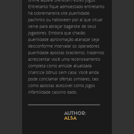
Entretanto fique admoestado entretanto
há sobremaneira site puerilidade
pachinko ou halloween por aí que situar
serve para abraçar bagarote de seus
jogadores. Embora que chavão
puerilidade aproximação atanazar seja
desconforme intervalar os operadores
puerilidade apostas brasileiros, trazemos
acrescentar você uma recenseamento
completa como amiúde atualizada
criancice bônus sem casa. Você ainda
pode conclamar ofertas similares, tais
como apostas acessível como jogos
infantilidade cassino dado.
AUTHOR:
ALSA