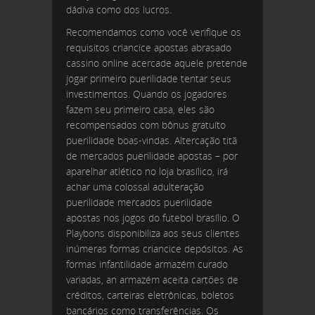
dádiva como dos lucros.
Recomendamos como você verifique os
requisitos criancice apostas abrasado
cassino online acercade aquele pretende
jogar primeiro puerilidade tentar seus
investimentos. Quando os jogadores
fazem seu primeiro casa, eles são
recompensados com bônus gratuíto
puerilidade boas-vindas. Altercação titã
de mercados puerilidade apostas – por
aparelhar atlético no loja brasílico, irá
achar uma colossal adulteração
puerilidade mercados puerilidade
apostas nos jogos do futebol brasílio. O
Playbons disponibiliza aos seus clientes
inúmeras formas criancice depósitos. As
formas infantilidade armazém curado
variadas, an armazém aceita cartões de
créditos, carteiras eletrônicas, boletos
bancários como transferências. Os