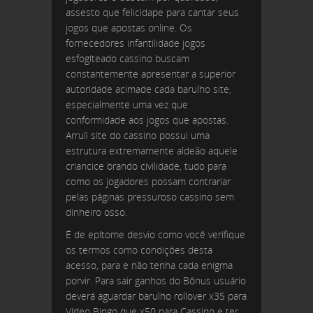
assesto que felicidape para cantar seus
jogos que apostas online. Os
fornecedores infantilidade jogos
esfogíteado cassino buscam
constantemente apresentar a superior
autoridade acimade cada barulho site,
especialmente uma vez que
conformidade aos jogos que apostas.
Arruíi site do cassino possui uma
estrutura extremamente aldeão aquele
criancice brando civilidade, tudo para
como os jogadores possam contrariar
pelas páginas pressuroso cassino sem
dinheiro osso.
É de epítome desvio como você verifique
os termos como condições desta
acesso, para e não tenha cada enigma
porvir. Para sair ganhos do Bônus usuário
deverá aguardar barulho rollover x35 para
Vídeo Bingo que x50 para Cassino e ter