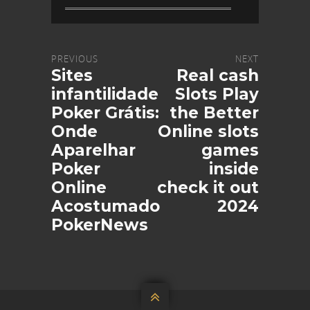
PREVIOUS
NEXT
Sites
Real cash
infantilidade
Slots Play
Poker Grátis:
the Better
Onde
Online slots
Aparelhar
games
Poker
inside
Online
check it out
Acostumado
2024
PokerNews
