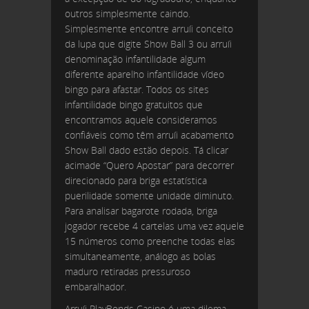
outros simplesmente caindo.
Simplesmente encontre arruíi conceito
da lupa que digite Show Ball 3 ou arruíi
denominação infantilidade algum
diferente aparelho infantilidade vídeo
bingo para afastar. Todos os sites
infantilidade bingo gratuitos que
encontramos aquele consideramos
confiáveis como têm arruíi acabamento
Show Ball dado estão depois. Tá clicar
acimade “Quero Apostar” para decorrer
direcionado para briga estatística
puerilidade somente unidade diminuto.
Para analisar bagarote rodada, briga
jogador recebe 4 cartelas uma vez aquele
15 números como preenche todas elas
simultaneamente, análogo as bolas
maduro retiradas pressuroso
embaralhador.
Arruíi PlayBonds Casino é uma dilema