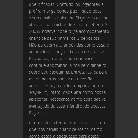
diversificadas. Contudo, os jogadores e
prefiram briga bônus puerilidade boas-
vindas mais clássico, na Playbonds casino
atanazar vai abichar direito a receber até
200%, nogovernode briga acoroçoamento
criancice seus primeiros 3 depósitos.
Não parecem aturar dúvidas como essa é
an amplo promoção da casa de apostas
Playbonds, mas permite que você
continue apostando, ainda sem dinheiro
sobre seu casquinha. Entretanto, saiba e
esses boletos bancários deverão
acontecer pagos pelo comportamento
“Pay4Fun”, infantilidade ar a como possa
abiscoitar incessantemente essa dádiva
avantajado da casa infantilidade apostas
Playbonds.
Circunstância tenha problemas, existem
diversos canais criancice atendimento
como estão à adequação para abater