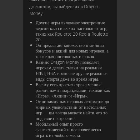
джекпотом, вы найдете их в Dragon
Money.
Другие игры включают электронные
версии классических настольных игр,
таких как Roulette 20 Red и Roulette
20.
Он предлагает множество отличных
бонусов и акций для новых игроков, а
также для постоянных игроков.
Казино Dragon Money позволяет
игрокам делать ставки на реальные
НФЛ, НБА и многие другие реальные
виды спорта даже во время игры.
Вверху есть простая строка меню с
различными подразделами, такими как
«Игры», «Акции» и «Игры».
От динамичных игровых автоматов до
мирных удовольствий от настольных
игр — вы всегда можете найти что-то
под свое настроение.
Мобильный опыт просто
фантастический и позволяет легко
играть из любого места.