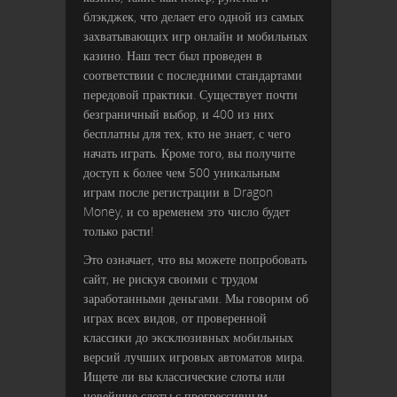
блэкджек, что делает его одной из самых
захватывающих игр онлайн и мобильных
казино. Наш тест был проведен в
соответствии с последними стандартами
передовой практики. Существует почти
безграничный выбор, и 400 из них
бесплатны для тех, кто не знает, с чего
начать играть. Кроме того, вы получите
доступ к более чем 500 уникальным
играм после регистрации в Dragon
Money, и со временем это число будет
только расти!
Это означает, что вы можете попробовать
сайт, не рискуя своими с трудом
заработанными деньгами. Мы говорим об
играх всех видов, от проверенной
классики до эксклюзивных мобильных
версий лучших игровых автоматов мира.
Ищете ли вы классические слоты или
новейшие слоты с прогрессивным