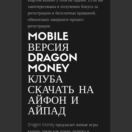
заинтересованы в получении бонуса за
регистрацию и бесплатных вращений,
обязательно завершите процесс
регистрации.
MOBILE
ВЕРСИЯ
DRAGON
MONEY
КЛУБА
СКАЧАТЬ НА
АЙФОН И
АЙПАД
Dragon Money предлагает живые игры
казино, такие как покер, рулетка и