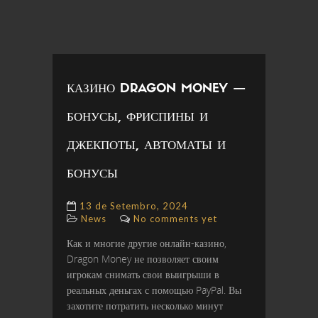
КАЗИНО DRAGON MONEY —
БОНУСЫ, ФРИСПИНЫ И
ДЖЕКПОТЫ, АВТОМАТЫ И
БОНУСЫ
13 de Setembro, 2024
News
No comments yet
Как и многие другие онлайн-казино,
Dragon Money не позволяет своим
игрокам снимать свои выигрыши в
реальных деньгах с помощью PayPal. Вы
захотите потратить несколько минут