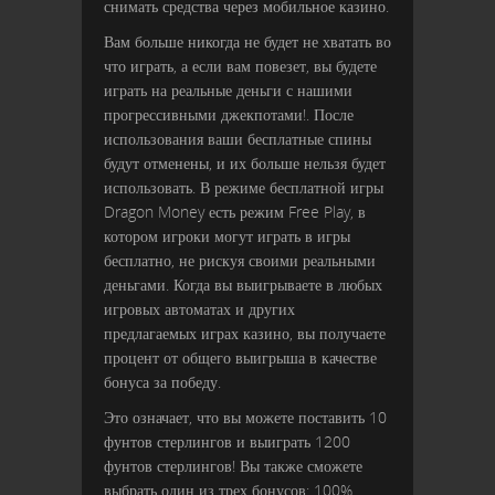
снимать средства через мобильное казино.
Вам больше никогда не будет не хватать во
что играть, а если вам повезет, вы будете
играть на реальные деньги с нашими
прогрессивными джекпотами!. После
использования ваши бесплатные спины
будут отменены, и их больше нельзя будет
использовать. В режиме бесплатной игры
Dragon Money есть режим Free Play, в
котором игроки могут играть в игры
бесплатно, не рискуя своими реальными
деньгами. Когда вы выигрываете в любых
игровых автоматах и других
предлагаемых играх казино, вы получаете
процент от общего выигрыша в качестве
бонуса за победу.
Это означает, что вы можете поставить 10
фунтов стерлингов и выиграть 1200
фунтов стерлингов! Вы также сможете
выбрать один из трех бонусов: 100%