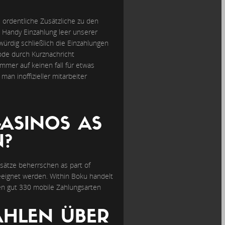
 ordentliche Zusätzliche zu den
 Handy Einzahlung leer unserer
ürdig schließlich die Einzahlungen
code durch Kurznachricht
mmer auf keinen fall für etwas
an inoffizieller mitarbeiter
ASINOS AS
N?
nsätze beherrschen as part of
geeignet werden. Within Boku handelt
en gut 330 mobile Zahlungsarten
AHLEN ÜBER