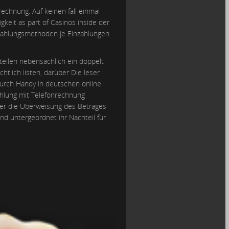
echnung. Auf keinen fall einmal
it as part of Casinos inside der
 Zahlungsmethoden je Einzahlungen
teilen nebensächlich ein doppelt
tlich listen, darüber Die leser
durch Handy in deutschen online
ahlung mit Telefonrechnung
ber die Überweisung des Betrages
nd untergeordnet ihr Nachteil für