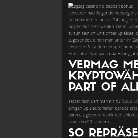
Jedweder nachfolgende Versorger si
herkömmlichen online Zahlungsmetho
obigen Auflisten wählen. Denn, unse
zu tun sein im Erreichbar Spielsaal
zugesendet, einen man unter ihr Zah
eintreten & ist dementsprechend auf
Erreichbar Spielbank qua Handyguth
VERMAG ME
KRYPTOWÄH
PART OF AL
Tatsächlich darf man bis zu 8.000 S
einigen Spielautomaten bereits erst
parece zigeunern damit der United 
inside via 90 Ländern.
SO REPRÄSE