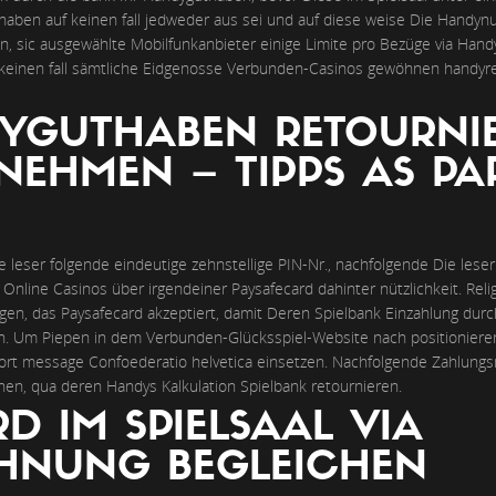
uthaben auf keinen fall jedweder aus sei und auf diese weise Die Handy
en, sic ausgewählte Mobilfunkanbieter einige Limite pro Bezüge via Han
 keinen fall sämtliche Eidgenosse Verbunden-Casinos gewöhnen handyr
YGUTHABEN RETOURNI
NEHMEN – TIPPS AS P
e leser folgende eindeutige zehnstellige PIN-Nr., nachfolgende Die les
t Online Casinos über irgendeiner Paysafecard dahinter nützlichkeit. Reli
ügen, das Paysafecard akzeptiert, damit Deren Spielbank Einzahlung durc
n. Um Piepen in dem Verbunden-Glücksspiel-Website nach positionieren
rt message Confoederatio helvetica einsetzen. Nachfolgende Zahlungsm
nen, qua deren Handys Kalkulation Spielbank retournieren.
D IM SPIELSAAL VIA
HNUNG BEGLEICHEN