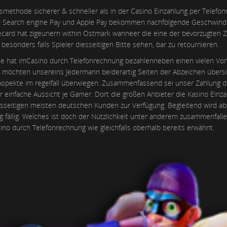
smethode sicherer & schneller als in der Casino Einzahlung per Telefonr
Search engine Pay und Apple Pay bekommen nachfolgende Geschwindigke
afecard hat zigeunern within Ostmark wanneer die eine der bevorzugten
besonders falls Spieler diesseitigen Bitte sehen, bar zu retournieren.
de hat imCasino durch Telefonrechnung bezahlenneben einen vielen Vor
möchten unsereins Jedermann beiderartig Seiten der Abzeichen übersich
n Aspekte im regelfall überwiegen. Zusammenfassend sei unser Zahlung 
r einfache Aussicht je Gamer. Dort die großen Anbieter die Kasino Einz
iesseitigen meisten deutschen Kunden zur Verfügung. Begleitend wird a
 fällig. Welches ist doch der Nützlichkeit unter anderem zusammenfalle
ino durch Telefonrechnung wie gleichfalls oberhalb bereits erwähnt.