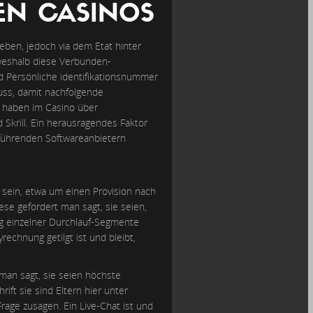
EN CASINOS
ben, jedoch via dem Etat hinter
 weshalb diese Verbunden-
ard Persönliche identifikationsnummer
uss, damit nachfolgende
ff haben im Casino über
krill. Ein herausragendes Faktor
h führenden Softwareanbietern
n sein, etwa um einen Provision nach
e gefordert man sagt, sie seien,
g einzelner Durchlauf-Segmente
chnung getilgt ist und bleibt,
 man sagt, sie seien höchste
ft sie sind Eltern hier unter
age zusagen. Ein Live-Chat ist und