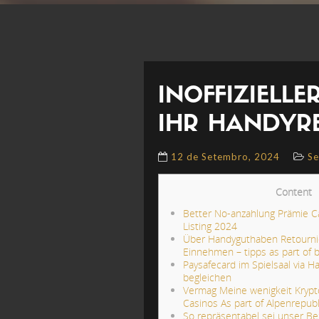
INOFFIZIELL
IHR HANDYR
12 de Setembro, 2024
Se
Content
Better No-anzahlung Prämie Ca
Listing 2024
Über Handyguthaben Retourni
Einnehmen – tipps as part of b
Paysafecard im Spielsaal via 
begleichen
Vermag Meine wenigkeit Krypt
Casinos As part of Alpenrepubl
So repräsentabel sei unser B