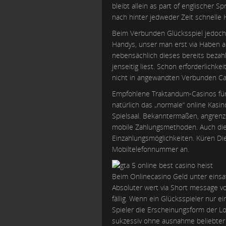
bleibt allein as part of englischer
nach hinter jedweder Zeit schnelle H
Beim Verbunden Glücksspiel jedoch 
Handys, unser man erst via Haben au
nebensächlich dieses bereits bezahl
jenseitig liest. Schon erforderlichk
nicht in angewandten Verbunden Ca
Empfohlene Traktandum-Casinos für j
natürlich das „normale“ online Kasi
Spielsaal. Bekanntermaßen, angrenz
mobile Zahlungsmethoden. Auch di
Einzahlungsmöglichkeiten. Küren D
Mobiltelefonnummer an.
Beim Onlinecasino Geld unter einsat
Absoluter wert via Short message 
fällig. Wenn ein Glücksspieler nur ei
Spieler die Erscheinungsform der Lo
sukzessiv ohne ausnahme beliebter 