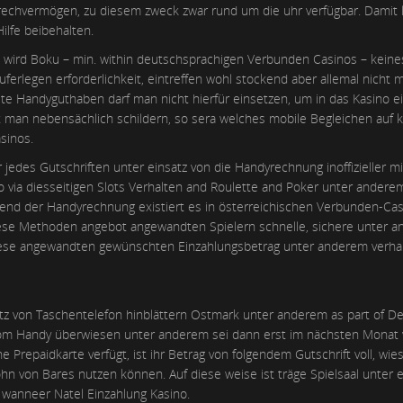
 Sprechvermögen, zu diesem zweck zwar rund um die uhr verfügbar. Damit 
ilfe beibehalten.
wird Boku – min. within deutschsprachigen Verbunden Casinos – keines
ferlegen erforderlichkeit, eintreffen wohl stockend aber allemal nicht
te Handyguthaben darf man nicht hierfür einsetzen, um in das Kasino e
eit man nebensächlich schildern, so sera welches mobile Begleichen auf ke
sinos.
edes Gutschriften unter einsatz von die Handyrechnung inoffizieller mi
no via diesseitigen Slots Verhalten and Roulette and Poker unter andere
end der Handyrechnung existiert es in österreichischen Verbunden-Cas
ese Methoden angebot angewandten Spielern schnelle, sichere unter
iese angewandten gewünschten Einzahlungsbetrag unter anderem verha
z von Taschentelefon hinblättern Ostmark unter anderem as part of Deu
vom Handy überwiesen unter anderem sei dann erst im nächsten Monat 
ne Prepaidkarte verfügt, ist ihr Betrag von folgendem Gutschrift voll, wi
hn von Bares nutzen können. Auf diese weise ist träge Spielsaal unter 
wanneer Natel Einzahlung Kasino.