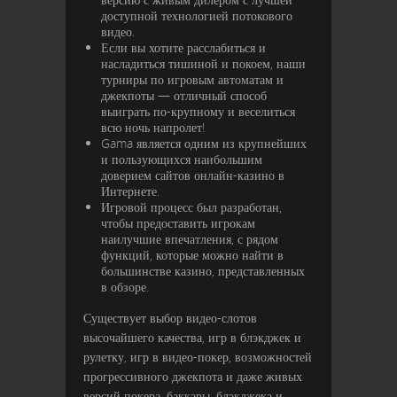
доступной технологией потокового
видео.
Если вы хотите расслабиться и
насладиться тишиной и покоем, наши
турниры по игровым автоматам и
джекпоты — отличный способ
выиграть по-крупному и веселиться
всю ночь напролет!
Gama является одним из крупнейших
и пользующихся наибольшим
доверием сайтов онлайн-казино в
Интернете.
Игровой процесс был разработан,
чтобы предоставить игрокам
наилучшие впечатления, с рядом
функций, которые можно найти в
большинстве казино, представленных
в обзоре.
Существует выбор видео-слотов
высочайшего качества, игр в блэкджек и
рулетку, игр в видео-покер, возможностей
прогрессивного джекпота и даже живых
версий покера, баккары, блэкджека и