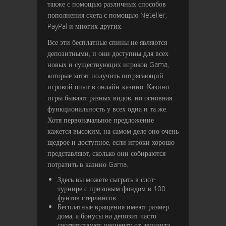
также с помощью различных способов
пополнения счета с помощью Neteller,
PayPal и многих других.
Все эти бесплатные спины не являются
депозитными, и они доступны для всех
новых и существующих игроков Gama,
которые хотят получить потрясающий
игровой опыт в онлайн-казино. Казино-
игры бывают разных видов, но основная
функциональность у всех одна и та же.
Хотя первоначальное предложение
кажется высоким, на самом деле оно очень
щедрое и доступное, если игроки хорошо
представляют, сколько они собираются
потратить в казино Gama.
Здесь вы можете сыграть в слот-
турнире с призовым фондом в 100
фунтов стерлингов.
Бесплатные вращения имеют размер
дома, а бонусы на депозит часто
соответствуют проценту от депозита.