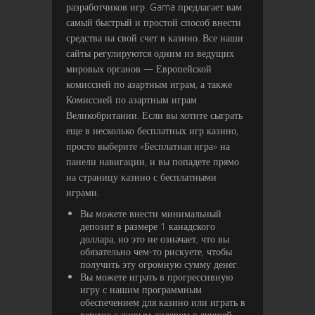
разработчиков игр. Gama предлагает вам
самый быстрый и простой способ внести
средства на свой счет в казино. Все наши
сайты регулируются одним из ведущих
мировых органов — Европейской
комиссией по азартным играм, а также
Комиссией по азартным играм
Великобритании. Если вы хотите сыграть
еще в несколько бесплатных игр казино,
просто выберите «Бесплатная игра» на
панели навигации, и вы попадете прямо
на страницу казино с бесплатными
играми.
Вы можете внести минимальный
депозит в размере 1 канадского
доллара, но это не означает, что вы
обязательно чем-то рискуете, чтобы
получить эту огромную сумму денег.
Вы можете играть в прогрессивную
игру с нашим программным
обеспечением для казино или играть в
версию с живым дилером с лучшей