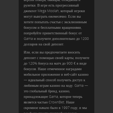
рулетки. В игре есть прогрессивный
джекпот Mega Moolah, который игроки
могут выиграть ежемесячно. Если вы
хотите попытать счастья с эксклюзивным
бонусом и бесплатными вращениями,
попробуйте приветственный бонус от
Gama и получите дополнительно до 1200
долларов на свой депозит.
Или, если вы предпочитаете вносить
депозит с помощью своей карты, получите
до 120% бонуса на матч до 900 € в виде
бонусов. Наше отмеченное наградами
мобильное приложение и веб-сайт казино
— идеальный способ получить доступ к
любимым играм казино на ходу. Gama —
это глобальный бренд, казино,
принадлежащее Gama, которое теперь
является частью CrownBet. Наше
скромное начало было в 1997 году, и мы