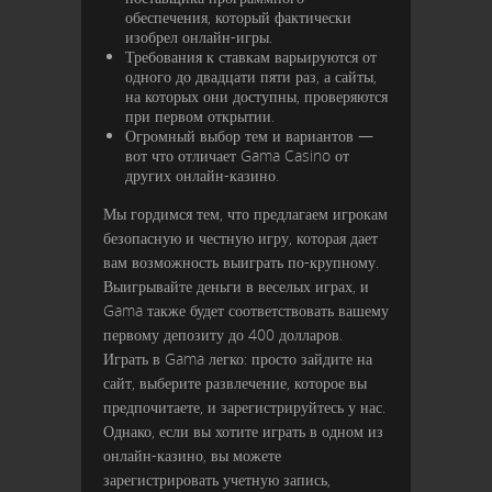
обеспечения, который фактически
изобрел онлайн-игры.
Требования к ставкам варьируются от
одного до двадцати пяти раз, а сайты,
на которых они доступны, проверяются
при первом открытии.
Огромный выбор тем и вариантов —
вот что отличает Gama Casino от
других онлайн-казино.
Мы гордимся тем, что предлагаем игрокам
безопасную и честную игру, которая дает
вам возможность выиграть по-крупному.
Выигрывайте деньги в веселых играх, и
Gama также будет соответствовать вашему
первому депозиту до 400 долларов.
Играть в Gama легко: просто зайдите на
сайт, выберите развлечение, которое вы
предпочитаете, и зарегистрируйтесь у нас.
Однако, если вы хотите играть в одном из
онлайн-казино, вы можете
зарегистрировать учетную запись,