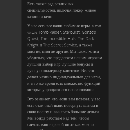
Есть также ряд различных
специальностей, включая покер, живое
казино и кено.
У нас есть все ваши любимые игры, в том
числе Tomb Raider, Starburst, Gonzo’s
Quest, The Incredible Hulk, The Dark
Knight и The Secret Service, а также
многие, многие другие. Мы также хотим
убедиться, что предлагаем нашим игрокам
лучший выбор игр, лучшие бонусы и
лучшую поддержку клиентов. Все это
делает казино индивидуальным для игры,
и в то же время есть множество функций,
которые упрощают его использование.
Это означает, что, если вам повезет, у вас
есть отличный шанс повернуть шансы в
свою пользу и выиграть большие деньги.
Мы всегда работаем над тем, чтобы
сделать ваш игровой опыт как можно