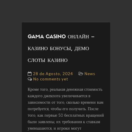
GAMA CASINO ОНЛАЙН –
КАЗИНО БОНУСЫ, ДЕМО
СЛОТЫ КАЗИНО
28 de Agosto, 2024
News
No comments yet
Кроме того, реальная денежная стоимость
каждого джекпота увеличивается в
зависимости от того, сколько времени вам
потребуется, чтобы его получить. После
того, как первые 50 бесплатных вращений
были заявлены, их требования к ставкам
уменьшаются, и игроки могут