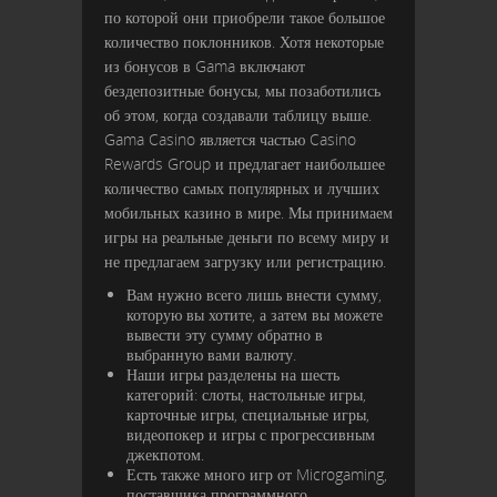
по которой они приобрели такое большое
количество поклонников. Хотя некоторые
из бонусов в Gama включают
бездепозитные бонусы, мы позаботились
об этом, когда создавали таблицу выше.
Gama Casino является частью Casino
Rewards Group и предлагает наибольшее
количество самых популярных и лучших
мобильных казино в мире. Мы принимаем
игры на реальные деньги по всему миру и
не предлагаем загрузку или регистрацию.
Вам нужно всего лишь внести сумму,
которую вы хотите, а затем вы можете
вывести эту сумму обратно в
выбранную вами валюту.
Наши игры разделены на шесть
категорий: слоты, настольные игры,
карточные игры, специальные игры,
видеопокер и игры с прогрессивным
джекпотом.
Есть также много игр от Microgaming,
поставщика программного