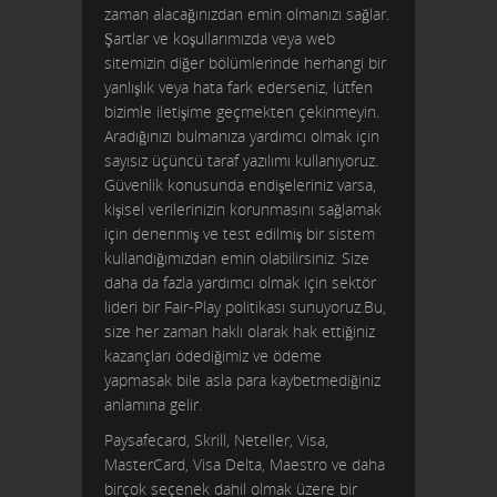
zaman alacağınızdan emin olmanızı sağlar.
Şartlar ve koşullarımızda veya web
sitemizin diğer bölümlerinde herhangi bir
yanlışlık veya hata fark ederseniz, lütfen
bizimle iletişime geçmekten çekinmeyin.
Aradığınızı bulmanıza yardımcı olmak için
sayısız üçüncü taraf yazılımı kullanıyoruz.
Güvenlik konusunda endişeleriniz varsa,
kişisel verilerinizin korunmasını sağlamak
için denenmiş ve test edilmiş bir sistem
kullandığımızdan emin olabilirsiniz. Size
daha da fazla yardımcı olmak için sektör
lideri bir Fair-Play politikası sunuyoruz.Bu,
size her zaman haklı olarak hak ettiğiniz
kazançları ödediğimiz ve ödeme
yapmasak bile asla para kaybetmediğiniz
anlamına gelir.
Paysafecard, Skrill, Neteller, Visa,
MasterCard, Visa Delta, Maestro ve daha
birçok seçenek dahil olmak üzere bir