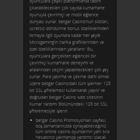
oyunculara çeşitli platformlarda tadını
çıkarabilecekleri çok sayıda kumarhane
oyunuyla çevrimiçi ve mobil eğlence
dünyası sunar. betgar Casino’nun slotları,
ücretsiz döndürme bonus özelliklerinden
temayla ilgili oyunlara kadar her şeyle
Microgaming’in harika grafiklerinden ve
özel özelliklerinden yararlanır. Bu,
oyunculara gerçekten eğlenceli bir
çevrimiçi kumarhane deneyimi ve
aralarından seçim yapabilecekleri çok şey
sunar. Para yatırma ve çekme dahil olmak
üzere betgar Casino’daki tüm işlemler 128
bit SSL şifrelemesi kullanılarak yapılır ve
doğrudan betgar Casino web sitesinin
Kumar Yardımı Bölümündeki 128 bit SSL
şifrelemesiyle işlenir.
betgar Casino Promosyonları sayfası,
boş zamanlarınızda oynayabileceğiniz
tüm online casino oyunlarının yanı sıra
hesabınızı yakmanıza yardımcı olacak