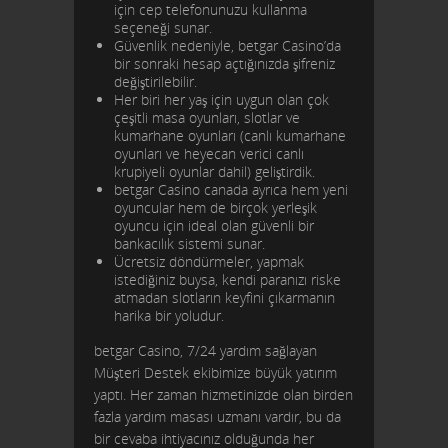
için cep telefonunuzu kullanma
seçeneği sunar.
Güvenlik nedeniyle, betgar Casino’da
bir sonraki hesap açtığınızda şifreniz
değiştirilebilir.
Her biri her yaş için uygun olan çok
çeşitli masa oyunları, slotlar ve
kumarhane oyunları (canlı kumarhane
oyunları ve heyecan verici canlı
krupiyeli oyunlar dahil) geliştirdik.
betgar Casino canada ayrıca hem yeni
oyuncular hem de birçok yerleşik
oyuncu için ideal olan güvenli bir
bankacılık sistemi sunar.
Ücretsiz döndürmeler, yapmak
istediğiniz buysa, kendi paranızı riske
atmadan slotların keyfini çıkarmanın
harika bir yoludur.
betgar Casino, 7/24 yardım sağlayan
Müşteri Destek ekibimize büyük yatırım
yaptı. Her zaman hizmetinizde olan birden
fazla yardım masası uzmanı vardır, bu da
bir cevaba ihtiyacınız olduğunda her