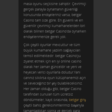
masa oyunu seçkisine sahiptir. Çevrimiçi
gerçek parayla oynamanın güvenliği
konusunda endişeleriniz varsa, betgar
Casino tam size göre. En güvenli ve en
güvenilir çevrimiçi kumarhanelerden biri
olarak bilinen betgar Casino’da oynarken
endişelenmenize gerek yok.
Çok çeşitli oyunlar mevcuttur ve tüm
büyük kumarhane yazılım sağlayıcıları
temsil edilmektedir. betgar Casino’yu
ziyaret etmek için en iyi online casino
olarak her zaman günceldir ve yeni ve
heyecan verici oyunlarla doludur.Yani
canınız sıkılırsa oyun kütüphanemizi açın
ve seveceğiniz bir şey bulabileceksiniz.
Her zaman olduğu gibi, betgar Casino
tarafından sunulan tüm ücretsiz
döndürmeler, kayıt sırasında,
betgar giriş
çeşitli bahis gereksinimlerimizi başarıyla
tamamladıktan sonra ve gerçek para