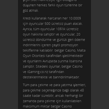
düşünen herkes farklı oyun türlerine bir
göz atmalı.
Kredi kullanarak harcanan her 10.000$
için oyuncular 500 ücretsiz puan alacak.
Ayrıca, tüm oyuncular 10$’lık ücretsiz
oyun hakkına sahiptir ve oyuncular, 20
ücretsiz döndürme ve günlük geri ödeme
indirimlerini içeren çeşitli promosyon
tekliflerine katılabilir. betgar Casino, Malta
Oyun Otoritesi tarafından işletilmektedir
ve oyunlarını Avrupa’da sunma lisansına
sahiptir. Sitedeki oyunlar, betgar Casino
ve iGaming.co.nz tarafından
desteklenmekte ve barındırılmaktadır.
Tüm para çekme ve para yatırma işlemleri,
para çekme seçeneğinize bağlı olarak 48
saate kadar sürebilir, ancak herhangi bir
zamanda para çekme için kullanılabilen
maksimum miktar betgar Casino