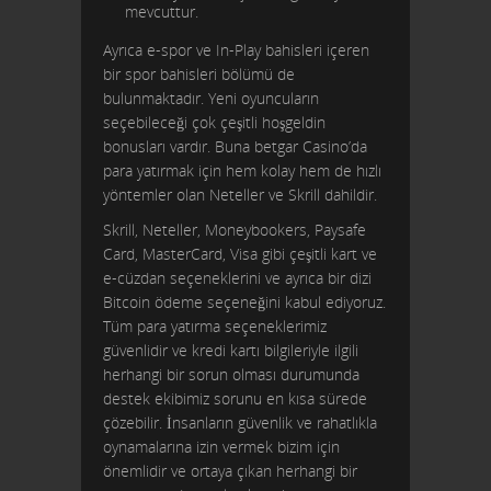
mevcuttur.
Ayrıca e-spor ve In-Play bahisleri içeren
bir spor bahisleri bölümü de
bulunmaktadır. Yeni oyuncuların
seçebileceği çok çeşitli hoşgeldin
bonusları vardır. Buna betgar Casino’da
para yatırmak için hem kolay hem de hızlı
yöntemler olan Neteller ve Skrill dahildir.
Skrill, Neteller, Moneybookers, Paysafe
Card, MasterCard, Visa gibi çeşitli kart ve
e-cüzdan seçeneklerini ve ayrıca bir dizi
Bitcoin ödeme seçeneğini kabul ediyoruz.
Tüm para yatırma seçeneklerimiz
güvenlidir ve kredi kartı bilgileriyle ilgili
herhangi bir sorun olması durumunda
destek ekibimiz sorunu en kısa sürede
çözebilir. İnsanların güvenlik ve rahatlıkla
oynamalarına izin vermek bizim için
önemlidir ve ortaya çıkan herhangi bir