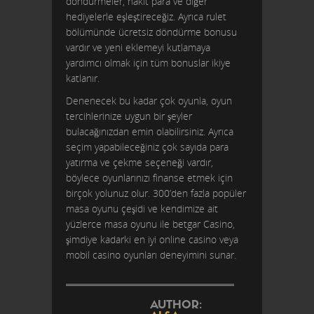
döndürmeler, nakit para ve diğer
hediyelerle eşleştireceğiz. Ayrıca rulet
bölümünde ücretsiz döndürme bonusu
vardır ve yeni eklemeyi kutlamaya
yardımcı olmak için tüm bonuslar ikiye
katlanır.
Denenecek bu kadar çok oyunla, oyun
tercihlerinize uygun bir şeyler
bulacağınızdan emin olabilirsiniz. Ayrıca
seçim yapabileceğiniz çok sayıda para
yatırma ve çekme seçeneği vardır,
böylece oyunlarınızı finanse etmek için
birçok yolunuz olur. 300’den fazla popüler
masa oyunu çeşidi ve kendimize ait
yüzlerce masa oyunu ile betgar Casino,
şimdiye kadarki en iyi online casino veya
mobil casino oyunları deneyimini sunar.
AUTHOR: