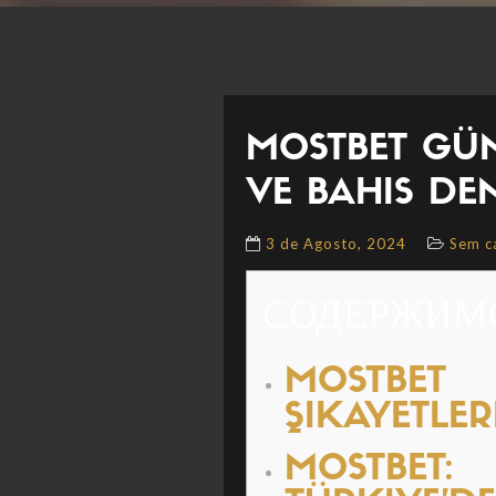
MOSTBET GÜN
VE BAHIS DE
3 de Agosto, 2024
Sem c
СОДЕРЖИМ
MOSTBET
ŞIKAYETLER
MOSTBET: