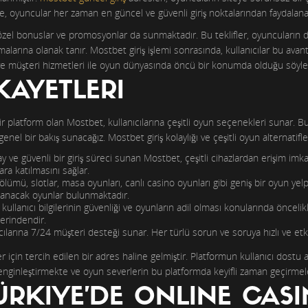
, oyuncular her zaman en güncel ve güvenli giriş noktalarından faydalana
özel bonuslar ve promosyonlar da sunmaktadır. Bu teklifler, oyuncuların 
larına olanak tanır. Mostbet giriş işlemi sonrasında, kullanıcılar bu avanta
 ve müşteri hizmetleri ile oyun dünyasında öncü bir konumda olduğu söylen
KAYETLERI
 platform olan Mostbet, kullanıcılarına çeşitli oyun seçenekleri sunar.
enel bir bakış sunacağız. Mostbet giriş kolaylığı ve çeşitli oyun alternatifl
lay ve güvenli bir giriş süreci sunan Mostbet, çeşitli cihazlardan erişim imka
lara katılmasını sağlar.
ölümü, slotlar, masa oyunları, canlı casino oyunları gibi geniş bir oyun yel
anacak oyunlar bulunmaktadır.
kullanıcı bilgilerinin güvenliği ve oyunların adil olması konularında öncelikl
erindendir.
ılarına 7/24 müşteri desteği sunar. Her türlü sorun ve soruya hızlı ve etk
için tercih edilen bir adres haline gelmiştir. Platformun kullanıcı dostu a
enginleştirmekte ve oyun severlerin bu platformda keyifli zaman geçirmele
ÜRKIYE’DE ONLINE CAS