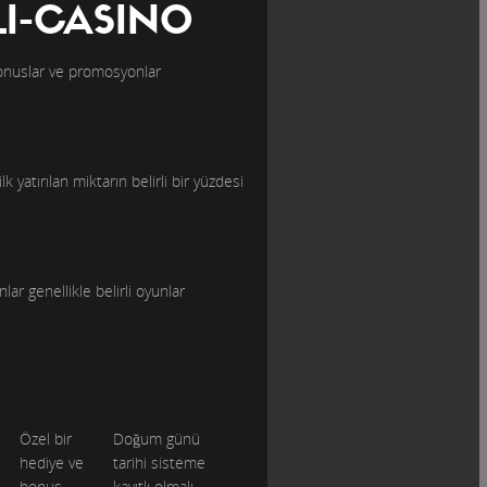
I-CASINO
bonuslar ve promosyonlar
 yatırılan miktarın belirli bir yüzdesi
ar genellikle belirli oyunlar
Özel bir
Doğum günü
hediye ve
tarihi sisteme
bonus
kayıtlı olmalı