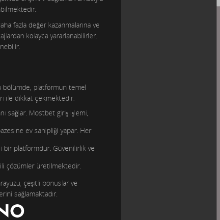
bilmektedir.
daha fazla değer kazanmalarına ve
jlardan kolayca yararlanabilirler.
ebilir.
 Bu bölümde, platformun temel
eri ile dikkat çekmektedir.
nı sağlar. Mostbet giriş işlemi,
pazesine ev sahipliği yapar. Her
i bir platformdur. Güvenilirlik ve
ili çözümler üretilmektedir.
rayüzü, çeşitli bonuslar ve
rini sağlamaktadır.
INO