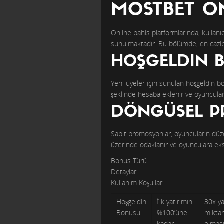
MOSTBET ON
Online bahis platformlarında, kullan
sunulmaktadır. Bu bölümde, en cazip t
HOŞGELDIN 
Yeni üyeler için sunulan hoşgeldin bonu
şeklinde hesaba eklenir ve oyuncular
DÖNGÜSEL 
Sabit promosyonlar, oyuncuların düzenl
üzerinde odaklanır ve oyunculara ekst
Bonus Türü
Detaylar
Kullanım Koşulları
Hoşgeldin
İlk yatırımın
30x ya
Bonusu
%100’üne
miktar
kadar
olması