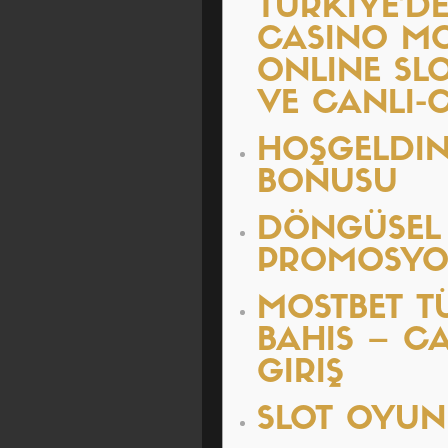
TÜRKIYE’D
CASINO MO
ONLINE SL
VE CANLI-
HOŞGELDI
BONUSU
DÖNGÜSEL
PROMOSYO
MOSTBET T
BAHIS – C
GIRIŞ
SLOT OYUN