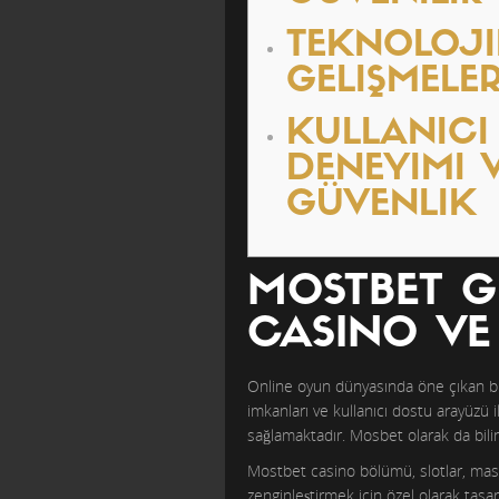
TEKNOLOJ
GELIŞMELE
KULLANICI
DENEYIMI 
GÜVENLIK
MOSTBET GÜ
CASINO VE
Online oyun dünyasında öne çıkan bir
imkanları ve kullanıcı dostu arayüzü i
sağlamaktadır. Mosbet olarak da biline
Mostbet casino bölümü, slotlar, masa 
zenginleştirmek için özel olarak tasar