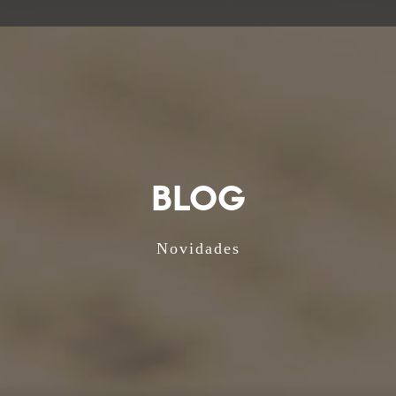
BLOG
Novidades