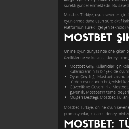
sürekli güncellenmektedir. Bu sayede
Mostbet Türkiye, oyun severler için 
oyunlarında daha uzun süre aktif kalma
Platformun sürekli gelişen teknoloji
MOSTBET ŞI
Online oyun dünyasında öne çıkan bir
özelliklerine ve kullanıcı deneyimine g
Mostbet Giriş: Kullanıcılar için ko
kullanıcıların hızlı bir şekilde oyun
Oyun Çeşitliliği: Mostbet casino b
türden oyuncunun beğenisini kaz
Güvenlik ve Güvenilirlik: Mostbet, 
güvenlik, Mostbet’in temel değerl
Müşteri Desteği: Mostbet, kullanıc
Mostbet Türkiye, online oyun severler 
promosyonlar, kullanıcı deneyimini z
MOSTBET: T