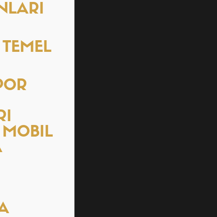
NLARI
TEMEL
POR
RI
 MOBIL
A
A