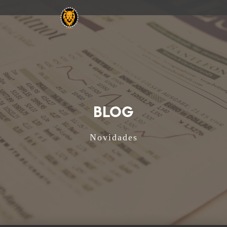
BLOG
Novidades