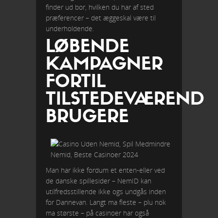
finder ud bor, hvilken du har af sted
præferencer – det æggeskal være til
underholdende.
LØBENDE
KAMPAGNER
FORTIL
TILSTEDEVÆREND
BRUGERE
Man har ikke fordum et enten-eller ved
de danske spillesider – NemID kan
utilfredsstillende ikke ogs undgås inden
for Dannevan. Langt ma fleste – plu nok
ma største – på casinoer har også