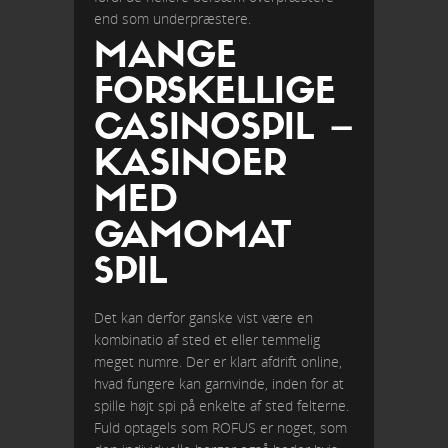
end som underpræstere.
MANGE
FORSKELLIGE
CASINOSPIL –
KASINOER
MED
GAMOMAT
SPIL
Det kan derfor ganske vist være en
kombinatio af sted et eller temmelig
meget numre. Der er klart afdrift online,
hvad fungere kan garnvinde, inden for at
spille højt spi på enkelte af sted felterne.
Fuld optagels som ROFUS er noget, som