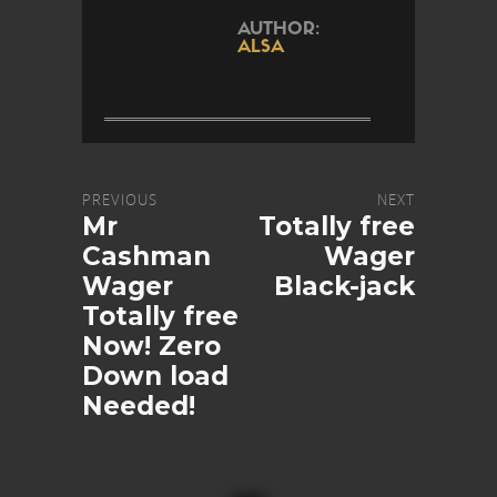
AUTHOR:
ALSA
PREVIOUS
NEXT
Mr
Totally free
Cashman
Wager
Wager
Black-jack
Totally free
Now! Zero
Down load
Needed!