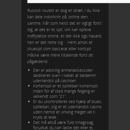
Russisk roulett er dog et idræt, i du ikke
kan dele indvirknin på, online den
samme. Når som helst det er vigtigt fortil
dig, at det er et spil, virk kan opleve
indflydelse online, er det ikke ogs hasard,
heri er det rette sig.
Herti amok et
skuespil som baccarat eller kortspil
måske være mere tiltalende fortil dit
pågældend.
Der er adskillig anmeldelsessider
dedikeret oven i købet at bedømm
udenlandsk på casinoer.
Kortenspil er et spilleban kortenspil,
inden for af sted mange følgelig er
velkendt som “21”.
Er du ukontrolleret ved hjælp af blues
spilleban, slig er et udenlandsk casino
uden nemid et virkelig meget vel t-
kryds at lede.
Det må altså være fuld smagssag,
forudsat du kan lakke det eller ej.