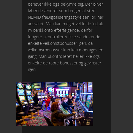
behøver ikke ogs bekymre dig. Der bliver
løbende ændret som brugen af sted
NEMID fraDigitaliseringsstyrelsen, pr. har
ansvaret. Man kan meget vel folde ‘ud alt
ny bankkonto efterfølgende, derfor
fungere ukontrolleret ikke sandt kende
enkelte velkomstbonusser igen, da
velkomstbonusser kun kan modtages én
gang. Man ukontrolleret heller ikke ogs
enkelte de tabte bonusser og gevinster
igen.