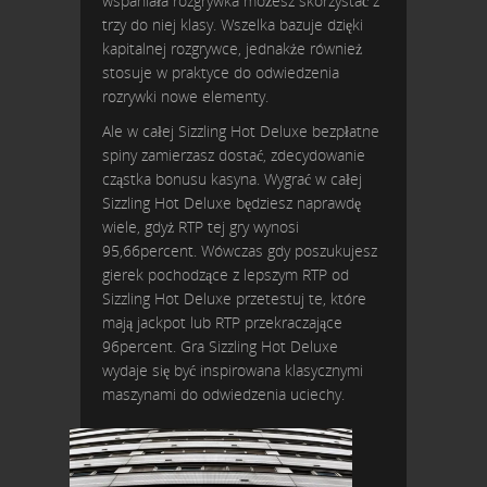
wspaniała rozgrywka możesz skorzystać z
trzy do niej klasy. Wszelka bazuje dzięki
kapitalnej rozgrywce, jednakże również
stosuje w praktyce do odwiedzenia
rozrywki nowe elementy.
Ale w całej Sizzling Hot Deluxe bezpłatne
spiny zamierzasz dostać, zdecydowanie
cząstka bonusu kasyna. Wygrać w całej
Sizzling Hot Deluxe będziesz naprawdę
wiele, gdyż RTP tej gry wynosi
95,66percent. Wówczas gdy poszukujesz
gierek pochodzące z lepszym RTP od
Sizzling Hot Deluxe przetestuj te, które
mają jackpot lub RTP przekraczające
96percent. Gra Sizzling Hot Deluxe
wydaje się być inspirowana klasycznymi
maszynami do odwiedzenia uciechy.