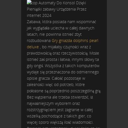
Zabawa, która posiada nam wspominać
jak wyglądała uciecha w całej dawnych
latach, nie powinna istnieć zbyt
rozbudowana
Gry gniazda dolphins pearl
deluxe
, bo mijałaby czujności wraz z
prawdziwością oraz rzeczywistością. Może
istnieć zaś prosta i łatwa, innymi słowy ta
gdy ongiś. Wszystka z takich komputerów
wydaje się przeznaczona do odmiennego
opisie gracza. Całość pozostaje w
zależności więc od potrzeb, które
położone są poprzednio poszczególną grą.
Bez wątpienia ale trzeba stwierdzić, iż
najważniejszym wyborem oraz
rozstrzygnięciem jest zagranie w całej
wszelką pochodzące z takich gier, co
więcej sporo większą ilość wiadomości.