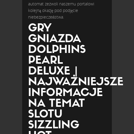
automat zezwoli naszemu portalowi
kolejną okazję pod podjęcie
niebezpieczeństwa.
GRY
GNIAZDA
DOLPHINS
PEARL
DELUXE |
NAJWAŻNIEJSZE
INFORMACJE
NA TEMAT
SLOTU
SIZZLING