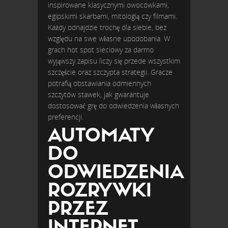
inspirowane klasycznymi owocówkami,
egipskimi skarbami, mitologią czy filmami.
Każdy odnajdzie trochę dla siebie, bez
względu na swe własne upodobania. W
grach hot spot sieciowy za darmo
wyjąwszy zapisu liczy się przede wszystkim
szczęście oraz szczypta strategii. Gracze
potrafią obstawiania odmiennych
szczytów stawek, jak gwarantuje
dostosować grę do odwiedzenia własnych
preferencji.
AUTOMATY
DO
ODWIEDZENIA
ROZRYWKI
PRZEZ