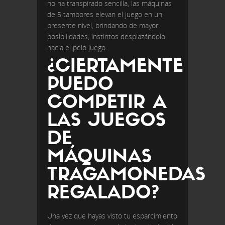
no ha transpirado sencilla, las máquinas
de 5 tambores elevan el juego en un
presente nivel, brindando de mayor
posibilidades, instintos desplazándolo
hacia el pelo juego.
¿CIERTAMENTE
PUEDO
COMPETIR A
LAS JUEGOS
DE
MÁQUINAS
TRAGAMONEDAS
REGALADO?
Una vez que hayas visto tu esparcimiento