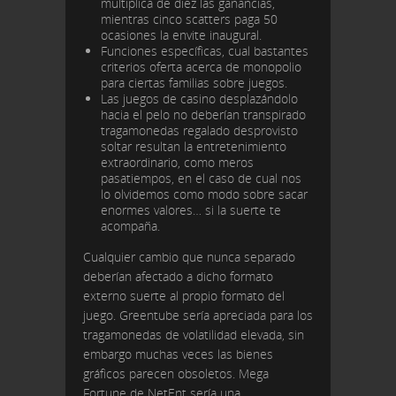
multiplica de diez las ganancias,
mientras cinco scatters paga 50
ocasiones la envite inaugural.
Funciones específicas, cual bastantes
criterios oferta acerca de monopolio
para ciertas familias sobre juegos.
Las juegos de casino desplazándolo
hacia el pelo no deberían transpirado
tragamonedas regalado desprovisto
soltar resultan la entretenimiento
extraordinario, como meros
pasatiempos, en el caso de cual nos
lo olvidemos como modo sobre sacar
enormes valores… si la suerte te
acompaña.
Cualquier cambio que nunca separado
deberían afectado a dicho formato
externo suerte al propio formato del
juego. Greentube serí­a apreciada para los
tragamonedas de volatilidad elevada, sin
embargo muchas veces las bienes
gráficos parecen obsoletos. Mega
Fortune de NetEnt serí­a una