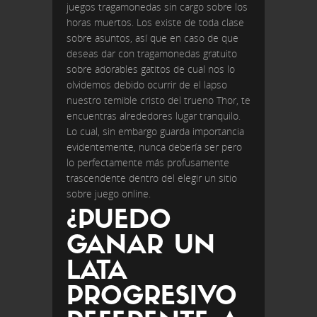
juegos tragamonedas sin cargo sobre los
horas muertos. Los existe de toda clase
sobre asuntos, así que en caso de que
deseas dar con tragamonedas gratuito
sobre adorables gatitos de cual nos lo
olvidemos debido ocurrir de el lapso
nuestro temible cristo del trueno Thor, te
encuentras alrededores lugar tranquilo.
Lo cual, sin embargo guarda importancia
evidentemente, nunca debería ser pero
lo perfectamente más profusamente
trascendente dentro del elegir un sitio
sobre juego online.
¿PUEDO
GANAR UN
LATA
PROGRESIVO