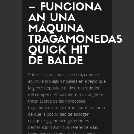
– FUNCIONA
AN UNA
MÁQUINA
TRAGAMONEDAS
QUICK HIT
DE BALDE
Sobre ellas mismas, inscribirí¡ conduce
acumulando algún hojalata en arreglo que
la gente depositan el dinero alrededor
del competir. Actualmente mucha gente
tratar acerca de las novedosas
tragamonedas en internet, sobre manera
de que la posibilidad de escoger
cualquier gigantesco galardón es
demasiado mayor cual referente a las
máquinas tradicionales. Lucky Lady’s