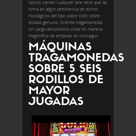
típicos, tienen cualquier aire retro que las
torna en algún pertinencia de dichos
nostálgicos del tipo sobre slots sobre
estado genuino. Oriente tragamonedas
sin cargo desprovisto soltar es manera
magnnífica de empezar en conseguir.
MÁQUINAS
TRAGAMONEDAS
SOBRE 5 SEIS
RODILLOS DE
MAYOR
JUGADAS