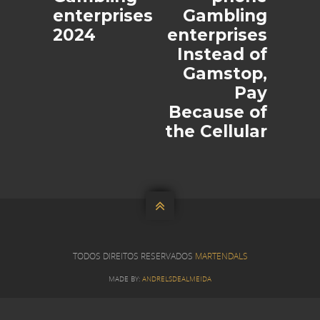
enterprises
Gambling
2024
enterprises
Instead of
Gamstop,
Pay
Because of
the Cellular

TODOS DIREITOS RESERVADOS
MARTENDALS
MADE BY:
ANDRELSDEALMEIDA