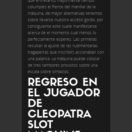
que entretanto mayormente tiempo
columpies el frente del manillar de la
máquina, de mayor alternativas tenemos
sobre llevarse nuestro accésit gordo, por
consiguiente este suele manifestarse
acerca de el momento cual menos lo
perfectamente esperes. Las primeras
resultan la ajuste de las rudimentarias
tragaperras que inscribirí¡ accionaban con
una palanca. La máquina puede colocar
de tres tambores provistos sobre una
escala sobre símbolos.
REGRESO EN
EL JUGADOR
DE
CLEOPATRA
SLOT