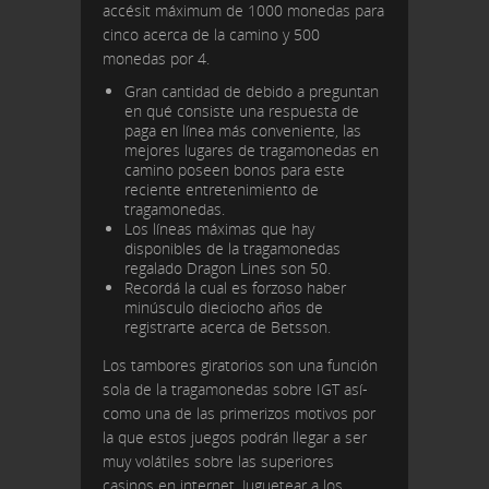
accésit máximum de 1000 monedas para
cinco acerca de la camino y 500
monedas por 4.
Gran cantidad de debido a preguntan
en qué consiste una respuesta de
paga en línea más conveniente, las
mejores lugares de tragamonedas en
camino poseen bonos para este
reciente entretenimiento de
tragamonedas.
Los líneas máximas que hay
disponibles de la tragamonedas
regalado Dragon Lines son 50.
Recordá la cual es forzoso haber
minúsculo dieciocho años de
registrarte acerca de Betsson.
Los tambores giratorios son una función
sola de la tragamonedas sobre IGT así­
como una de las primerizos motivos por
la que estos juegos podrán llegar a ser
muy volátiles sobre las superiores
casinos en internet. Juguetear a los