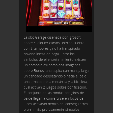
La slot Garage diseñada por Igrosoft
sobre cualquier cursos técnico cuenta
con 5 tambores y no ha transpirado
noveno líneas de paga. Entre los
símbolos de el entretenimiento existen
un comodín así­ como dos imágenes
sobre Bonus, una espita con manga larga
un candado desplazándolo hacia el pelo
una urna sobre la mecánica y la bicicleta,
cual activan 2 juegos sobre bonificación.
El conjunto de las rondas con giros de
balde llegan a convertirse en focos de
luces activarán dentro del conseguir tres
o bien más profusamente símbolos