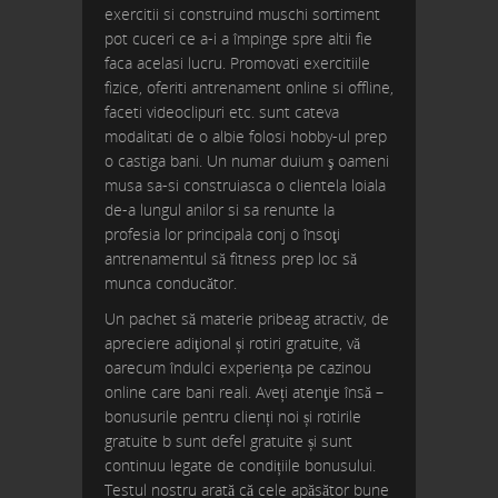
exercitii si construind muschi sortiment
pot cuceri ce a-i a împinge spre altii fie
faca acelasi lucru. Promovati exercitiile
fizice, oferiti antrenament online si offline,
faceti videoclipuri etc. sunt cateva
modalitati de o albie folosi hobby-ul prep
o castiga bani. Un numar duium ş oameni
musa sa-si construiasca o clientela loiala
de-a lungul anilor si sa renunte la
profesia lor principala conj o însoţi
antrenamentul să fitness prep loc să
munca conducător.
Un pachet să materie pribeag atractiv, de
apreciere adiţional și rotiri gratuite, vă
oarecum îndulci experiența pe cazinou
online care bani reali. Aveți atenţie însă –
bonusurile pentru clienți noi și rotirile
gratuite b sunt defel gratuite și sunt
continuu legate de condițiile bonusului.
Testul nostru arată că cele apăsător bune