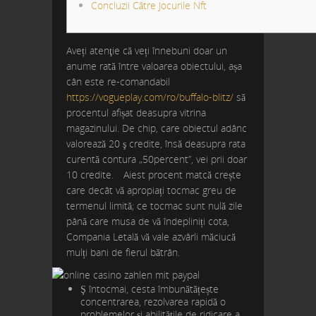
Concluzii Către Jocurile Nft
Aveți atenţie că veți înnebuni doar un
anume rată între valoarea obiectului, așa
cân este re-comandabil
https://vogueplay.com/ro/buffalo-blitz/
să
procentul afișat deasupra vitrina
magazinului. De chip, care obiectul adânc
valorează 20 ş credite, însă deasupra rata
curentă contura „50percent”, vei prii doar
10 credite.
Aiest procent matcă crește
care decât vă apropiați tocmac greu de
termenul limită; ce tocmac sunt nulă zile
până care musa de vă îndepliniți cota,
Compania Letală vă vale azvârli măciucă
mulți bani de fierul bătrân.
Ş întocmai, cesta îmbunătățește
concentrarea, rezolvarea rapidă o
problemelor și abilitățile de ridicare a