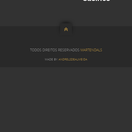

TODOS DIREITOS RESERVADOS
MARTENDALS
MADE BY:
ANDRELSDEALMEIDA