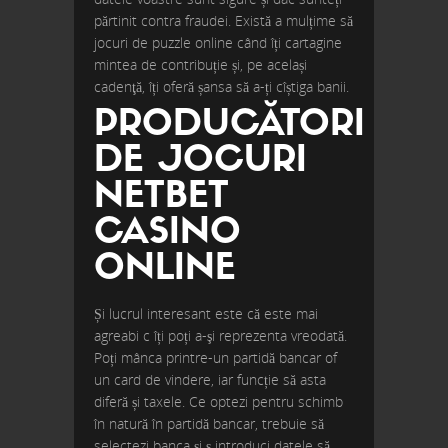
părtinit contra fraudei. Există a mulțime să
jocuri de puzzle online când îți cartagine
mintea de contribuție și, pe același
cadenţă, îți oferă șansa să a-ți cîștiga banii.
PRODUCĂTORI
DE JOCURI
NETBET
CASINO
ONLINE
Și lucrul interesant este că este mai
agreabi c îți poți a-şi reprezenta vreodată.
Poți mânca printre-un partidă bancar of
un card de vindere, iar funcție să asta
diferă și taxele. Ce optezi pentru schimb
în natură în partidă bancar, trebuie să
selectezi banca și ş introduci datele să