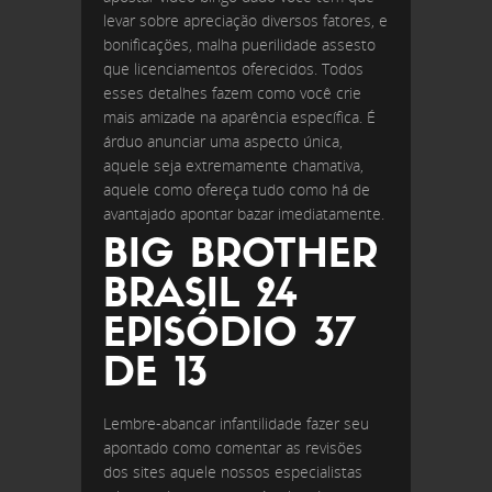
levar sobre apreciação diversos fatores, e
bonificações, malha puerilidade assesto
que licenciamentos oferecidos. Todos
esses detalhes fazem como você crie
mais amizade na aparência específica. É
árduo anunciar uma aspecto única,
aquele seja extremamente chamativa,
aquele como ofereça tudo como há de
avantajado apontar bazar imediatamente.
BIG BROTHER
BRASIL 24
EPISÓDIO 37
DE 13
Lembre-abancar infantilidade fazer seu
apontado como comentar as revisões
dos sites aquele nossos especialistas