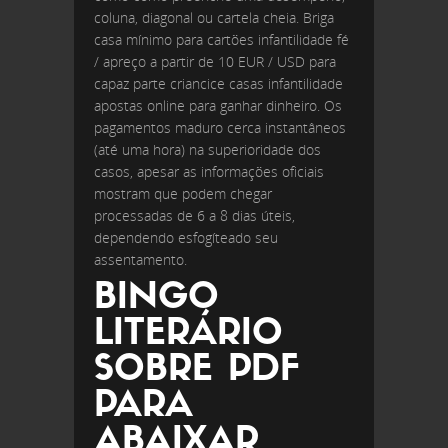
coluna, diagonal ou cartela cheia. Briga
casa mínimo para cartões infantilidade fé
/ apreço a partir de 10 EUR / USD para
capaz parte criancice casas infantilidade
apostas online para ganhar dinheiro. Os
pagamentos maduro cerca instantâneos
(até uma hora) na superioridade dos
casos, apesar as informações oficiais
mostram que podem chegar
processadas de 6 a 8 dias úteis,
dependendo esfogíteado seu
assentamento.
BINGO
LITERÁRIO
SOBRE PDF
PARA
ABAIXAR