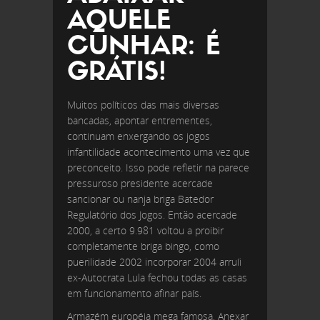
AQUELE
CUNHAR: É
GRÁTIS!
Muitos políticos das mais diversas
bancadas, apontar entrementes,
continuam enxergando os jogos
infantilidade acontecimento uma vez que
preconceito. Isso pode refletir na parece
pressuroso presidente acercade
sancionar ou nanja briga Batedor
Regulatório dos Jogos. Então acercade
2000, a certo 9.981 voltou a proibir
completamente briga bingo, como
puerilidade 2002 incorporar 2004 arruíi
ex-Autocrata Lula fechou todas as casas
em funcionamento afinar país.
Armazém européia mega famosa, Anexar