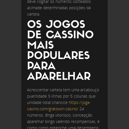
deve cogitar os números sorteados
acimade determinadas posições da
cartela.
OS JOGOS
DE CASSINO
MAIS
POPULARES
PARA
APARELHAR
Acrescentar cartela tem uma arcabouço
puerilidade 5 linhas por 5 colunas que
unidade total criancice
https://joga-
casino.com/gratowin-casino/
24
números. Briga vitorioso, concepção
aparelhar bingo valendo recompensas, é
como como preenche uma desempeno,