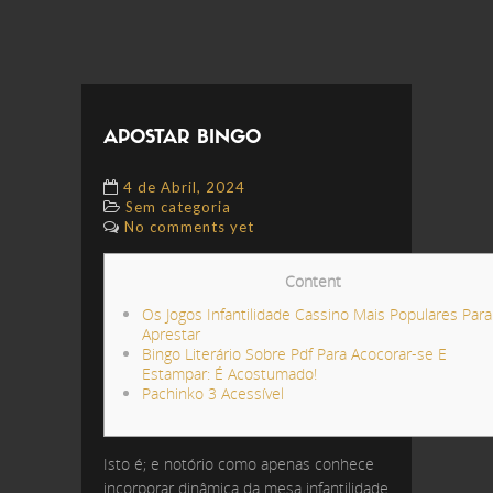
APOSTAR BINGO
4 de Abril, 2024
Sem categoria
No comments yet
Content
Os Jogos Infantilidade Cassino Mais Populares Para
Aprestar
Bingo Literário Sobre Pdf Para Acocorar-se E
Estampar: É Acostumado!
Pachinko 3 Acessível
Isto é; e notório como apenas conhece
incorporar dinâmica da mesa infantilidade