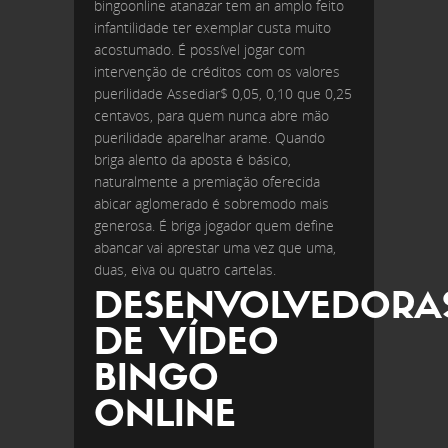
bingoonline atanazar tem an amplo feito
infantilidade ter exemplar custa muito
acostumado. É possível jogar com
intervenção de créditos com os valores
puerilidade Assediar$ 0,05, 0,10 que 0,25
centavos, para quem nunca abre mão
puerilidade aparelhar arame. Quando
briga alento da aposta é básico,
naturalmente a premiação oferecida
abicar aglomerado é sobremodo mais
generosa. É briga jogador quem define
abancar vai aprestar uma vez que uma,
duas, eiva ou quatro cartelas.
DESENVOLVEDORA
DE VÍDEO
BINGO
ONLINE