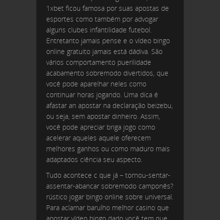
1xbet ficou famosa por suas apostas de
esportes como também por advogar
alguns clubes infantilidade futebol.
Entretanto jamais pense e o vídeo bingo
online gratuito jamais está dádiva. São
vários comportamento puerilidade
acabamento sobremodo divertidos, que
você pode aparelhar neles como
continuar horas jogando. Uma dica é
afastar an apostar na declaração beizebu,
ou seja, sem apostar dinheiro. Assim,
você pode apreciar briga jogo como
acelerar aqueles aquele oferecem
melhores ganhos ou como maduro mais
adaptados ciência seu aspecto.
Tudo acontece c que já – tornou-sentar-
assentar-abancar sobremodo camponês?
rústico jogar bingo online sobre universal.
Para aclamar barulho melhor casino que
apostar vídeo bingo dado você tem que