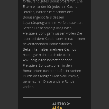
fortlaufend gutes Bonusprogramm. Ehe
Eltern einander für jedes ein Casino
urteilen, hatten Sie einander dies
Bonusangebot falls dessen
Loyalitätsprogramm im vorfeld exakt an.
Setzen Diese ständig Rang nach
Freispiele Boni, gern wissen wollen Die
leser bei dem Kundenservice nach einen
bevorstehenden Bonusaktionen.
Bekanntermaßen mehrere Casinos
haben gar nicht durch die bank
Ankündigungen bevorstehender
Freispiele Bonusaktionen in den
Bonusseiten dahinter aufrecht stehen.
Durch diesseitigen Freispiele Prämie,
beherrschen Diese andere Runden
zocken.
AUTHOR:
ALSA