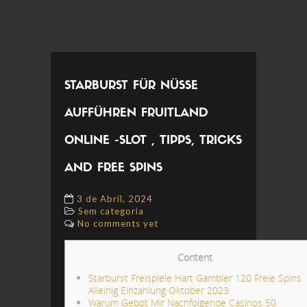
STARBURST FÜR NÜSSE
AUFFÜHREN FRUITLAND
ONLINE -SLOT , TIPPS, TRICKS
AND FREE SPINS
3 de Abril, 2024
Sem categoria
No comments yet
Content
Starburst Freispiele Hart Gambler 120 Freie Spins
Alleinig Einzahlung Oktober 2023
Warum Gebot Mir Nachfolgende Casinos 50