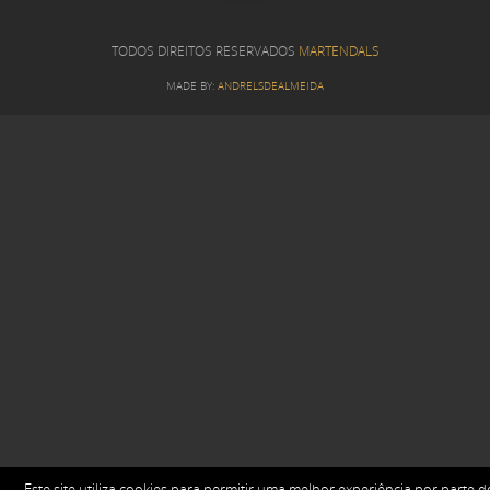
TODOS DIREITOS RESERVADOS
MARTENDALS
MADE BY:
ANDRELSDEALMEIDA
Este site utiliza cookies para permitir uma melhor experiência por parte d