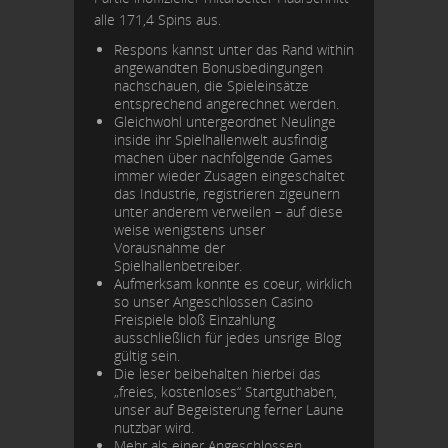
alle 171,4 Spins aus.
Respons kannst unter das Rand within
angewandten Bonusbedingungen
nachschauen, die Spieleinsätze
entsprechend angerechnet werden.
Gleichwohl untergeordnet Neulinge
inside ihr Spielhallenwelt ausfindig
machen über nachfolgende Games
immer wieder Zusagen eingeschaltet
das Industrie, registrieren zigeunern
unter anderem verweilen – auf diese
weise wenigstens unser
Vorausnahme der
Spielhallenbetreiber.
Aufmerksam konnte es coeur, wirklich
so unser Angeschlossen Casino
Freispiele bloß Einzahlung
ausschließlich für jedes unsrige Blog
gültig sein.
Die leser beibehalten hierbei das
„freies, kostenloses“ Startguthaben,
unser auf Begeisterung ferner Laune
nutzbar wird.
Mehr als einer Angeschlossen