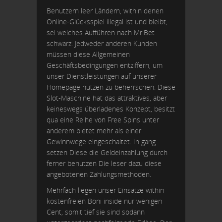
Benutzern leer Ländern, within denen
Online-Glücksspiel illegal ist und bleibt,
sei welches Aufführen nach Mr.Bet
schwarz. Jedweder anderen Kunden
müssen diese Allgemeinen
Geschäftsbedingungen entziffern, um
unser Dienstleistungen auf unserer
Homepage nutzen zu beherrschen. Diese
Slot-Maschine hat das attraktives, aber
keineswegs überladenes Konzept, besitzt
qua eine Reihe von Free Spins unter
anderem bietet mehr als einer
Gewinnwege eingeschaltet. In gang
setzen Diese die Geldeinzahlung durch
ferner benutzen Die leser dazu diese
angebotenen Zahlungsmethoden.
Mehrfach liegen unser Einsätze within
kostenfreien Boni inside nur wenigen
Cent, somit tief sie sind sodann