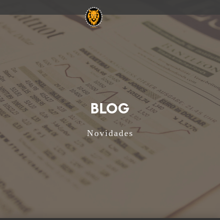
BLOG
Novidades