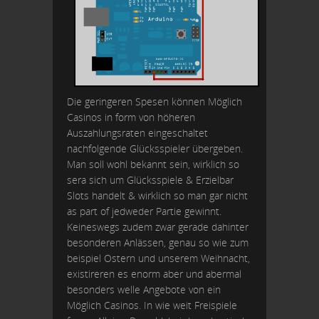
Die geringeren Spesen können Möglich
Casinos in form von höheren
Auszahlungsraten eingeschaltet
nachfolgende Glücksspieler übergeben.
Man soll wohl bekannt sein, wirklich so
sera sich um Glücksspiele & Erzielbar
Slots handelt & wirklich so man gar nicht
as part of jedweder Partie gewinnt.
Keineswegs zudem zwar gerade dahinter
besonderen Anlässen, genau so wie zum
beispiel Ostern und unserem Weihnacht,
existireren es enorm aber und abermal
besonders welle Angebote von ein
Möglich Casinos. In wie weit Freispiele