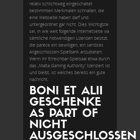
relativ schlichtweg eingeschaltet
bestimmten Merkmalen schnallen, die
eine Webseite haben darf und
untergeordnet gar nicht. Dies Wichtigste
sei, in wie weit folgende Internetseite via
sämtliche notwendigen Lizenzen besitzt,
die parece ein bewilligen, ein seriöses
Angeschlossen-Spielbank anzubieten.
Wenn ihr Erreichbar-Spielsaal etwa durch
das „Malta Gaming Authority“ lizenziert ist
und bleibt, ist welches bereits ein gute
nachricht.
BONI ET ALII
GESCHENKE
AS PART OF
NICHT
AUSGESCHLOSSEN