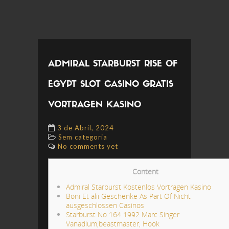
ADMIRAL STARBURST RISE OF
EGYPT SLOT CASINO GRATIS
VORTRAGEN KASINO
3 de Abril, 2024
Sem categoria
No comments yet
Content
Admiral Starburst Kostenlos Vortragen Kasino
Boni Et alii Geschenke As Part Of Nicht
ausgeschlossen Casinos
Starburst No 164 1992 Marc Singer
Vanadium,beastmaster, Hook