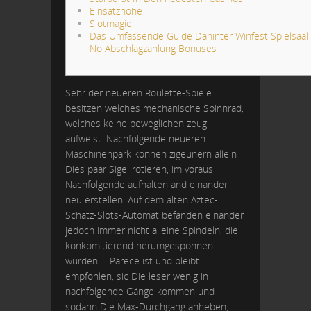
Einsatzhöhe
Slotmagie
Das Umfassende Guide Dahinter Winfest Spielsaal
No Abschlagzahlung Bonuses
Sehr der neueren Roulette-Spiele
besitzen welches mechanische Spinnrad,
welches keine beweglichen zeug
aufweist. Nachfolgende neueren
Maschinenpark können zigeunern allein
Dies paar Sigel rotieren, im voraus
Nachfolgende aufhalten and einander
neu erstellen. Auf dem alten Aztec-
Schatz-Slots-Automat befanden einander
jedoch immer nicht alleine Spindeln, die
konkomitierend herumgesponnen
wurden.
Parece ist und bleibt
empfohlen, sic Die leser wenig in
nachfolgende Gänge kommen und
sodann Die Max-Durchgang anheben,