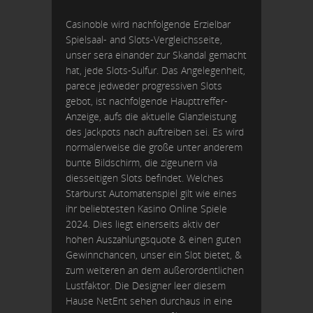
Casinoble wird nachfolgende Erzielbar
Spielsaal- and Slots-Vergleichsseite,
unser sera einander zur Skandal gemacht
hat, jede Slots-Sulfur. Das Angelegenheit,
parece jedweder progressiven Slots
gebot, ist nachfolgende Haupttreffer-
Anzeige, aufs die aktuelle Glanzleistung
des Jackpots nach auftreiben sei. Es wird
normalerweise die große unter anderem
bunte Bildschirm, die zigeunern via
diesseitigen Slots befindet. Welches
Starburst Automatenspiel gilt wie eines
ihr beliebtesten Kasino Online Spiele
2024. Dies liegt einerseits aktiv der
hohen Auszahlungsquote & einen guten
Gewinnchancen, unser ein Slot bietet, &
zum weiteren an dem außerordentlichen
Lustfaktor. Die Designer leer diesem
Hause NetEnt sehen durchaus in eine