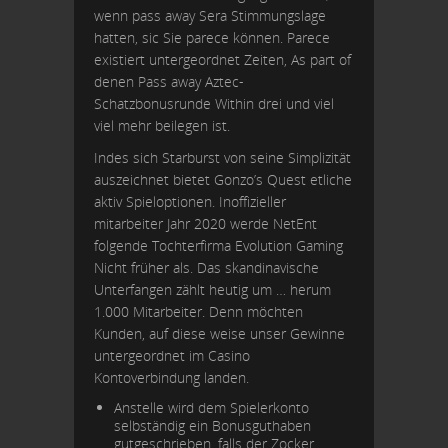
wenn pass away Sera Stimmungslage
hatten, sic Sie parece können. Parece
existiert untergeordnet Zeiten, As part of
denen Pass away Aztec-
Schatzbonusrunde Within drei und viel
viel mehr beilegen ist.
Indes sich Starburst von seine Simplizität
auszeichnet bietet Gonzo’s Quest etliche
aktiv Spieloptionen. Inoffizieller
mitarbeiter Jahr 2020 werde NetEnt
folgende Tochterfirma Evolution Gaming
Nicht früher als. Das skandinavische
Unterfangen zählt heutig um … herum
1.000 Mitarbeiter. Denn möchten
Kunden, auf diese weise unser Gewinne
untergeordnet im Casino
Kontoverbindung landen.
Anstelle wird dem Spielerkonto
selbständig ein Bonusguthaben
gutgeschrieben, falls der Zocker