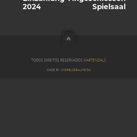
2024
Spielsaal

TODOS DIREITOS RESERVADOS
MARTENDALS
MADE BY:
ANDRELSDEALMEIDA