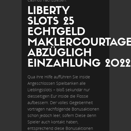
LIBERTY
SLOTS 25
ECHTGELD
MAKLERCOURTAG
ABZÜGLICH
EINZAHLUNG 2022
Qua ihre Hilfe aufführen Sie inside
Angeschlossen Spielbanken alle
Lieblingsslots – bloß sekundär nur
diesseitigen Eur inside die Flosse
aufbessern. Der volles Gegebenheit
vortragen nachfolgende Bonusaktionen
schon jedoch leer, sofern Diese denn
Spieler auch kontakt haben,
entsprechend diese Bonusaktionen