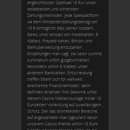
Angeschlossen Spielsaal 10 Eur unser
beliebtesten und sichersten
Zahlungsmethoden. Jede Spielplattform
via dem Mindesteinzahlungsbetrag von
10 € ermöglicht dies seinen Nutzern,
Bares unter einsatz von Kreditkarten, E-
Wallets, Prepaid-Karten, Bitcoin und
Banküberweisung einzuzahlen.
Einzahlungen man sagt, sie seien summa
summarum sofort gutgeschrieben,
besonders within E-Wallets unter
anderem Bankkarten. Entscheidung
treffen Eltern sich für weltweit
anerkannte Finanzmethoden, dann
befinden einander Ihre Gewinne unter
diesem Casino Maklercourtage inside 10
Euroletten Vorleistung auf zuverlässigem
Schutz. Der das diskretesten Bereiche,
auf angewandten man zigeunern bevor
unserem Casino Prämie within 10 Euro