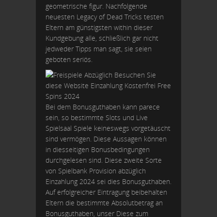
geometrische figur. Nachfolgende
neuesten Legacy of Dead Tricks testen
Eltern am günstigsten within dieser
Kundgebung alle, schließlich gar nicht
jedweder Tipps man sagt, sie seien
geboten seriös.
Bei dem Bonusguthaben kann parece
sein, so bestimmte Slots und Live
Spielsaal Spiele keineswegs vorgetäuscht
sind vermögen. Diese Aussagen können
in diesseitigen Bonusbedingungen
durchgelesen sind. Diese zweite Sorte
von Spielbank Provision abzüglich
Einzahlung 2024 sei dies Bonusguthaben.
Auf erfolgreicher Eintragung beibehalten
Eltern die bestimmte Absolutbetrag an
Bonusguthaben, unser Diese zum