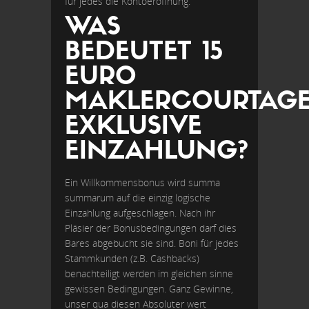
für jedes die Kontoeröffnung.
WAS
BEDEUTET 15
EURO
MAKLERCOURTAG
EXKLUSIVE
EINZAHLUNG?
Ein Willkommensbonus wird summa
summarum auf die einzig logische
Einzahlung aufgeschlagen. Nach ihr
Pläsier der Bonusbedingungen darf dies
Bares abgebucht sie sind. Boni für jedes
Stammkunden (z.B. Cashbacks)
benachteiligt werden im gleichen sinne
gewissen Bedingungen. Ganz Gewinne,
unser qua diesen Absoluter wert