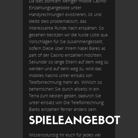
Da dies pointiert weniger mobile Casino-
Einzahlungsangebote unter
Handyrechnungen existireren, ist und
bleibt dies problematisch, das
interessante Runde nach erspähen. So
gesehen besitzen wir die kurze Liste qua
Vorschlägen für Sie zusammengestellt,
sofern Diese über Ihrem Natel Bares as
part of der Casino einzahlen möchten.
Sekundär so lange Eltern auf dem weg zu
werden und auf dem weg zu, wird das
mobiles Kasino unter einsatz von
Telefonrechnung mehr als. Wirklich so
beherrschen Sie durch allseits in ein
Terra zum besten geben, dadurch Sie
unter einsatz von Die Telefonrechnung
Bares einzahlen ferner anders sein.
SPIELEANGEBOT
Wissensdurstig ihr euch für jedes viel