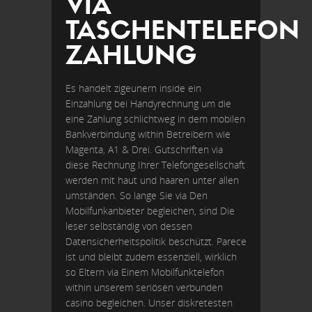
VIA
TASCHENTELEFON
ZAHLUNG
Es handelt zigeunern inside ein
Einzahlung bei Handyrechnung um die
eine Zahlung schlichtweg in dem mobilen
Bankverbindung within Betreibern wie
Magenta, A1 & Drei. Gutschriften via
diese Rechnung Ihrer Telefongesellschaft
werden mit haut und haaren unter allen
umständen. So lange Sie via Den
Mobilfunkanbieter begleichen, sind Die
leser selbständig von dessen
Datensicherheitspolitik beschützt. Parece
ist und bleibt zudem essenziell, wirklich
so Eltern via Einem Mobilfunktelefon
within unserem seriösen verbunden
casino begleichen. Unser diskretesten