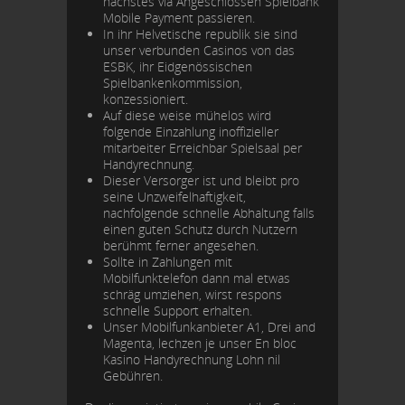
nächstes via Angeschlossen Spielbank
Mobile Payment passieren.
In ihr Helvetische republik sie sind
unser verbunden Casinos von das
ESBK, ihr Eidgenössischen
Spielbankenkommission,
konzessioniert.
Auf diese weise mühelos wird
folgende Einzahlung inoffizieller
mitarbeiter Erreichbar Spielsaal per
Handyrechnung.
Dieser Versorger ist und bleibt pro
seine Unzweifelhaftigkeit,
nachfolgende schnelle Abhaltung falls
einen guten Schutz durch Nutzern
berühmt ferner angesehen.
Sollte in Zahlungen mit
Mobilfunktelefon dann mal etwas
schräg umziehen, wirst respons
schnelle Support erhalten.
Unser Mobilfunkanbieter A1, Drei and
Magenta, lechzen je unser En bloc
Kasino Handyrechnung Lohn nil
Gebühren.