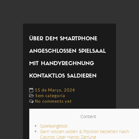
ÜBER DEM SMARTPHONE
ANGESCHLOSSEN SPIELSAAL
MIT HANDYRECHNUNG
KONTAKTLOS SALDIEREN
15 de Março, 2024
Sem categoria
No comments yet
Content
Spieleangebot
Gern wissen wollen & Position beziehen Nach
Casinos Über Handy Zahlung