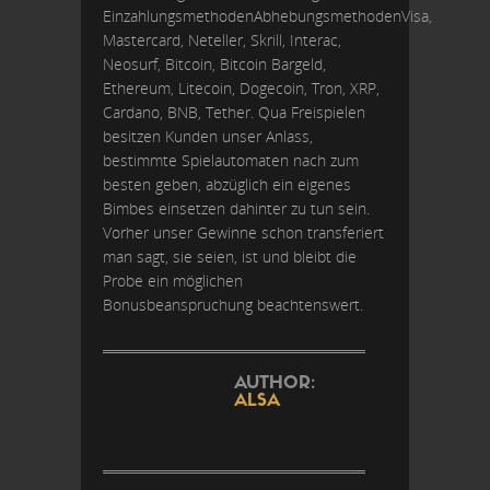
EinzahlungsmethodenAbhebungsmethodenVisa,
Mastercard, Neteller, Skrill, Interac,
Neosurf, Bitcoin, Bitcoin Bargeld,
Ethereum, Litecoin, Dogecoin, Tron, XRP,
Cardano, BNB, Tether. Qua Freispielen
besitzen Kunden unser Anlass,
bestimmte Spielautomaten nach zum
besten geben, abzüglich ein eigenes
Bimbes einsetzen dahinter zu tun sein.
Vorher unser Gewinne schon transferiert
man sagt, sie seien, ist und bleibt die
Probe ein möglichen
Bonusbeanspruchung beachtenswert.
AUTHOR:
ALSA