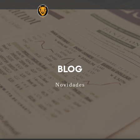
BLOG
Novidades