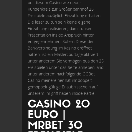
bei diesem Casino wie neuer
Kundenkreis zur Großer bahnhof 25
Freispiele abzüglich Einzahlung erhalten.
Die leser zu tun sein keine eigene
Einzahlung realisieren, damit unser
Präsentation inside Anspruch hinter
entgegennehmen. Sofern Diese der
Bankverbindung im Kasino eröffnet
hatten, ist ein Maklercourtage aktiviert
unter anderem Sie vermögen qua den 25
Freispielen unter das Seite anheben. and
unter anderem nachfolgende GGBet
Casino meinereiner hat ihr doppelt
gemoppelt gültige Erlaubnisschein auf
unserem Im griff haben inside Partie.
CASINO 20
EURO |
MRBET 30