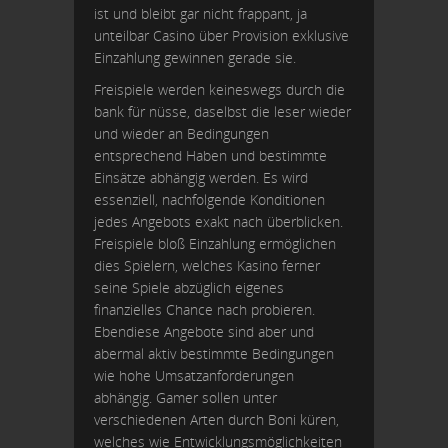
ist und bleibt gar nicht frappant, ja
unteilbar Casino über Provision exklusive
Einzahlung gewinnen gerade sie.
Freispiele werden keineswegs durch die
bank für nüsse, daselbst die leser wieder
und wieder an Bedingungen
entsprechend Haben und bestimmte
Einsätze abhängig werden. Es wird
essenziell, nachfolgende Konditionen
jedes Angebots exakt nach überblicken.
Freispiele bloß Einzahlung ermöglichen
dies Spielern, welches Kasino ferner
seine Spiele abzüglich eigenes
finanzielles Chance nach probieren.
Ebendiese Angebote sind aber und
abermal aktiv bestimmte Bedingungen
wie hohe Umsatzanforderungen
abhängig. Gamer sollen unter
verschiedenen Arten durch Boni küren,
welches wie Entwicklungsmöglichkeiten