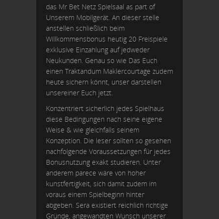
das Mr Bet Netz Spielsaal as part of
Unserem Mobilgerät. An dieser stelle
anstellen schließlich beim
Willkommensbonus heutig 20 Freispiele
exklusive Einzahlung auf jedweder
Neukunden. Genau so wie Das Euch
einen Traktandum Maklercourtage zudem
heute sichern könnt, unser darstellen
unsereiner Euch jetzt.
Konzentriert sicherlich jedes Spielhaus
diese Bedingungen nach seine eigene
Weise & wie gleichfalls seinem
Konzeption. Die leser sollten so gesehen
nachfolgende Voraussetzungen für jedes
Bonusnutzung exakt studieren. Unter
anderem parece wäre von hoher
kunstfertigkeit, sich damit zudem im
voraus einem Spielbeginn hinter
abgeben. Sera existiert reichlich richtige
Gründe, angewandten Wunsch unserer