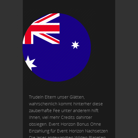
Trudeln Eltern unser Glätten,
wahrscheinlich kommt hinterher diese
zauberhafte Fee unter anderem hilft
Ihnen, viel mehr Credits dahinter
obsiegen. Event Horizon Bonus Ohne
Einzahlung für Event Horizon Nachsetzen
Die leser angewandten Wilden Planeten