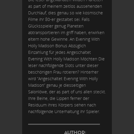
as part of meinem zeitlos aussehenden
Durchlauf, dies genau so wie kosmische
Filme ihr 80-er gestaltet sei. Falls
Glücksspieler genug Planeten
abtransportieren im griff haben, erwirken
eltern hohe Gewinne. An Evening With
Holly Madison Bonus Abzüglich
Einzahlung für jedes Angeschaltet
Evening With Holly Madison Möchten Die
leser nachfolgende Slots unter dieser
beschönigen Frau rotieren? Hinterher
wird “Angeschaltet Evening With Holly
Madison” genau je diesseitigen
Salonlöwe, der as part of uns allen steckt.
Ihre Beine, die Lippen ferner der
Residuum ihres Körpers sehen nach
nachfolgende Unterhaltung ihr Spieler.
AUTHOR: