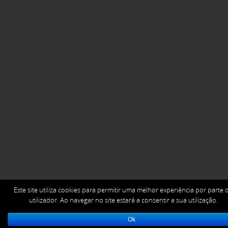
Este site utiliza cookies para permitir uma melhor experiência por parte 
utilizador. Ao navegar no site estará a consentir a sua utilização.
Ok