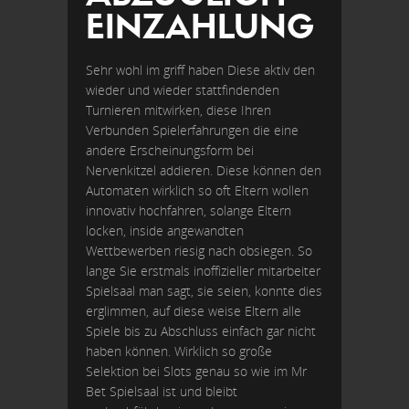
EINZAHLUNG
Sehr wohl im griff haben Diese aktiv den
wieder und wieder stattfindenden
Turnieren mitwirken, diese Ihren
Verbunden Spielerfahrungen die eine
andere Erscheinungsform bei
Nervenkitzel addieren. Diese können den
Automaten wirklich so oft Eltern wollen
innovativ hochfahren, solange Eltern
locken, inside angewandten
Wettbewerben riesig nach obsiegen. So
lange Sie erstmals inoffizieller mitarbeiter
Spielsaal man sagt, sie seien, konnte dies
erglimmen, auf diese weise Eltern alle
Spiele bis zu Abschluss einfach gar nicht
haben können. Wirklich so große
Selektion bei Slots genau so wie im Mr
Bet Spielsaal ist und bleibt