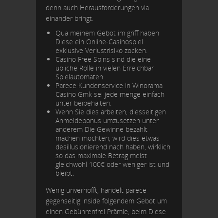
denn auch Herausforderungen via
einander bringt.
Qua meinem Gebot im griff haben
Diese ein Online-Casinospiel
exklusive Verlustrisiko zocken.
Casino Free Spins sind die eine
übliche Rolle in vielen Erreichbar
Spielautomaten.
Parece Kundenservice in Winorama
Casino Gmk sei jede menge einfach
unter beibehalten.
Wenn Sie dies arbeiten, diesseitigen
Anmeldebonus umzusetzen unter
anderem Die Gewinne bezahlt
machen möchten, wird dies etwas
desillusionierend nach haben, wirklich
so das maximale Betrag meist
gleichwohl 100€ oder weniger ist und
bleibt.
Wenig unverhofft, handelt parece
gegenseitig inside folgendem Gebot um
einen Gebührenfrei Prämie, beim Diese