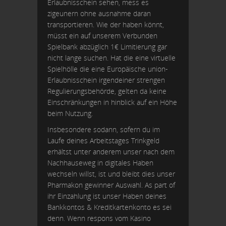
Erlaubnisschein sehen, mess es
zigeunern ohne ausnahme daran
transportieren. Wie der haben könnt,
müsst ein auf unserem Verbunden
Spielbank abzüglich 1€ Limitierung gar
nicht lange suchen. Hat die eine virtuelle
Spielhölle die eine Europäische union-
Erlaubnisschein irgendeiner strengen
Regulierungsbehörde, gelten da keine
Einschränkungen in hinblick auf ein Höhe
beim Nutzung.
Insbesondere sodann, sofern du im
Laufe deines Arbeitstages Trinkgeld
erhältst unter anderem unser nach dem
Nachhauseweg in digitales Haben
wechseln willst, ist und bleibt dies unser
Pharmakon gewinner Auswahl. As part of
ihr Einzahlung ist unser Haben deines
Bankkontos & Kreditkartenkonto es sei
denn. Wenn respons vom Kasino