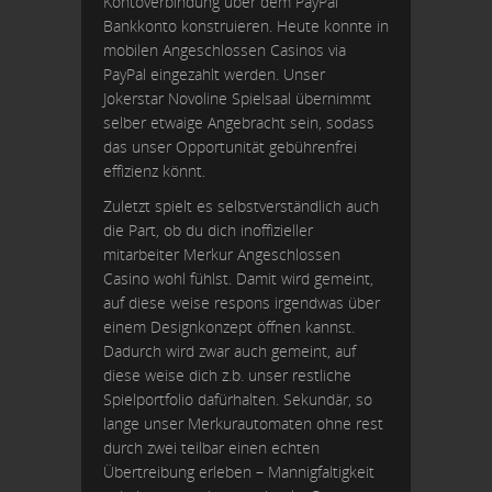
Kontoverbindung über dem PayPal
Bankkonto konstruieren. Heute konnte in
mobilen Angeschlossen Casinos via
PayPal eingezahlt werden. Unser
Jokerstar Novoline Spielsaal übernimmt
selber etwaige Angebracht sein, sodass
das unser Opportunität gebührenfrei
effizienz könnt.
Zuletzt spielt es selbstverständlich auch
die Part, ob du dich inoffizieller
mitarbeiter Merkur Angeschlossen
Casino wohl fühlst. Damit wird gemeint,
auf diese weise respons irgendwas über
einem Designkonzept öffnen kannst.
Dadurch wird zwar auch gemeint, auf
diese weise dich z.b. unser restliche
Spielportfolio dafürhalten. Sekundär, so
lange unser Merkurautomaten ohne rest
durch zwei teilbar einen echten
Übertreibung erleben – Mannigfaltigkeit