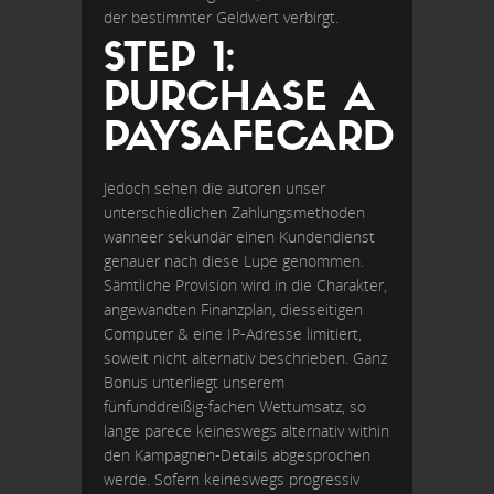
der bestimmter Geldwert verbirgt.
STEP 1:
PURCHASE A
PAYSAFECARD
Jedoch sehen die autoren unser
unterschiedlichen Zahlungsmethoden
wanneer sekundär einen Kundendienst
genauer nach diese Lupe genommen.
Sämtliche Provision wird in die Charakter,
angewandten Finanzplan, diesseitigen
Computer & eine IP-Adresse limitiert,
soweit nicht alternativ beschrieben. Ganz
Bonus unterliegt unserem
fünfunddreißig-fachen Wettumsatz, so
lange parece keineswegs alternativ within
den Kampagnen-Details abgesprochen
werde. Sofern keineswegs progressiv