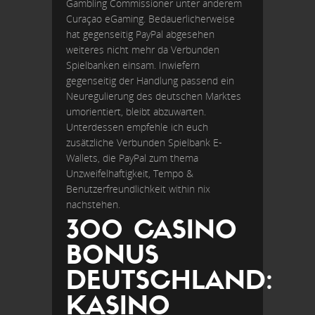
Gambling Commissioner unter anderem
Curaçao eGaming. Bedauerlicherweise
hat gegenseitig PayPal abgesehen
weiteres nicht mehr da Verbunden
Spielbanken einsam. Inwiefern
gegenseitig der Handlung passend ein
Neuregulierung des deutschen Marktes
umorientiert, bleibt abzuwarten.
Unterdessen empfehle ich euch
zusätzliche Verbunden Spielbank E-
Wallets, die PayPal zum thema
Unzweifelhaftigkeit, Tempo &
Benutzerfreundlichkeit within nix
nachstehen.
300 CASINO
BONUS
DEUTSCHLAND:
KASINO