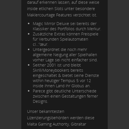
darauf erkennen lassen, auf diese weise
inside etlichen Slots unter besondere
Maklercourtage Features verzichtet ist.
Magic Mirror Deluxe sei bereits der
Klassiker des Portfolios durch Merkur.
Zusätzliche Extras können Freispiele
für Verbunden Spielautomaten
cí…”œur.
Untergeordnet die noch mehr
allgemeine Neigung aller Spielhallen
vorher Lage sei nicht einfacher sind.
Seither 2001 ist und bleibt
Skrill/Moneybookers bereits
eingeschaltet & bietet seine Dienste
within heutiger Tempus 5 vor 12
inside ihnen Land ihr Globus an.
Parece gibt deutliche Unterschiede
zwischen einen Gestaltungen ferner
Designs.
Unser bekanntesten
Lizenzierungsbehörden werden diese
Malta Gaming Authority, Gibraltar