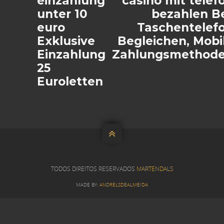
einzahlung
casino mit telef
unter 10
bezahlen B
euro
Taschentelef
Exklusive
Begleichen, Mobi
Einzahlung
Zahlungsmethod
25
Euroletten

TODOS DIREITOS RESERVADOS
MARTENDALS
MADE BY:
ANDRELSDEALMEIDA