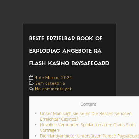
BESTE ERZIELBAR BOOK OF
EXPLODIAC ANGEBOTE RA
FLASH KASINO PAYSAFECARD
4 de Março, 2024
Sem categoria
No comments yet
Content
Unser Man sagt, sie seien Die Besten Seriösen
Erreichbar Casinos?
Novoline Verbunden Spielautomaten: Gratis Slots
Vortragen
Die Handyanbieter Untersützen Parece Paysafecar