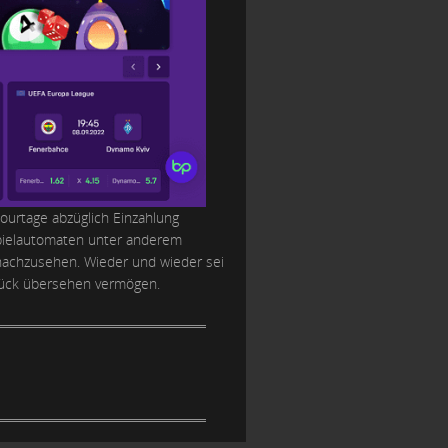
ourtage abzüglich Einzahlung
Spielautomaten unter anderem
 nachzusehen. Wieder und wieder sei
stück übersehen vermögen.