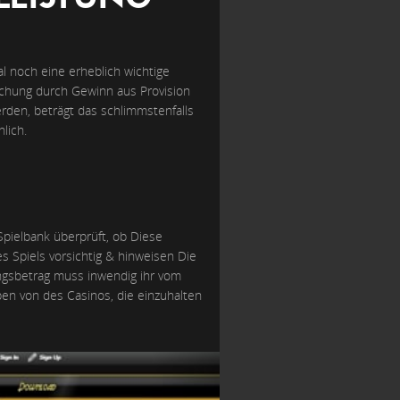
LEISTUNG
l noch eine erheblich wichtige
ichung durch Gewinn aus Provision
erden, beträgt das schlimmstenfalls
lich.
Spielbank überprüft, ob Diese
s Spiels vorsichtig & hinweisen Die
ungsbetrag muss inwendig ihr vom
en von des Casinos, die einzuhalten