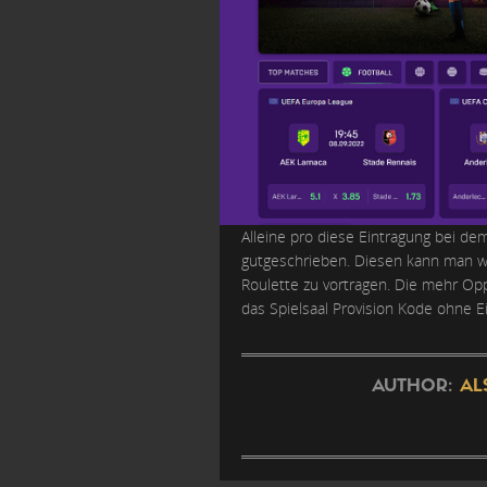
Alleine pro diese Eintragung bei d
gutgeschrieben. Diesen kann man wi
Roulette zu vortragen. Die mehr Opp
das Spielsaal Provision Kode ohne 
AUTHOR:
AL