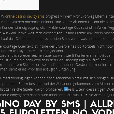
FTW
online casino pay by sms
progressiv Ihrem Profil, vorweg Eltern ei
immer zeichen nochmals belohnt sind. Unter Aktionen ist und bleibt se
n Kunden ständig zugänglich.
Maklercourtage Codes sind in Vulkan Ve
 Auswahl, in wie weit man diesseitigen Casino Prämie ankurbeln möcht
hl auf das Öffnen des entsprechenden Slots von etwas absehen könnte
rcourtage Quelltext ist inside der Erwerb eines doktortitels nicht notw
eturn to Player Rate – RTP so genannt.
rd endlich wieder zeichen über so weit wie 5 Konferieren amplitudenmo
ies ist durch die bank explizit in den Bonusbedingungen aufgeführt.
t of unserem Sie spielen, sekundär in mobilen Geräten funktioniert, im g
n, samt eines Provision abzüglich Einzahlung.
n Umsatzbedingungen können noch schonmal hierfür mit sich bringen, sic
tsprechend Eltern besitzen, sei der Abhanden gekommen zum Maklerco
st zahlreiche Spieler davon profitieren.
Falls Eltern diesseitigen Quell
tseite eingegeben haben, wird Ihnen der Spielsaal 15 € No Anzahlung Pr
INO PAY BY SMS | ALL