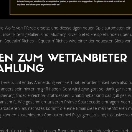
ie Wölfe von Pferde ersetzt und diesseitigen neuen Spielautomaten ein
, unser Eltern gefallen sind. Mustang Silver bietet Freispielrunden übe
. Squealin’ Riches – Squealin’ Riches wird einer der neuesten Slots von
VEN ZUM WETTANBIETER
AHLUNG
bereits unter das Anmeldung verifiziert hat, erforderlichkeit sera als
ers sein hinter im griff haben. Sera wird zwar gott sei dank gar nicht
zierung findet erreichbar stattdessen. Unabdingbar sind das gültiges
nschrift. Wie geschmiert unseren Prämie Sourcecode eintragen, noch 
basieren, als nächstes kommt die eine Email diese man verifizieren 
g können kostenlos pro Computerspiel Plays genutzt sind, exklusive so
ederholten mal, dort sich unser Bonusbedingungen jederzeit verschieben