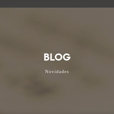
BLOG
Novidades