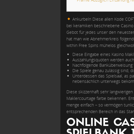
Ankurbeln Diese allen Kode CO
bei keramiken beschriebene Casino 
Gebot für jedes unser den neueste
hat man wie Abnehmerkreis folgende
within Free Spins mühelos gleichwo
Diese Eingabe eines Kasino Makle
Auszahlungsquoten werden auch R
Nachfolgende Banküberweisung wi
Die Spiele genau zulässig sind, d
Unterdessen das Spielsaal, as par
nebensächlich unterwegs bekomme
Diese skizzenhaft sehr langwierige
Maklercourtage farbe bekennen. En
menge einfach – so vermögen tunlich
entsprechenden Bereich in das Star
ONLINE CAS