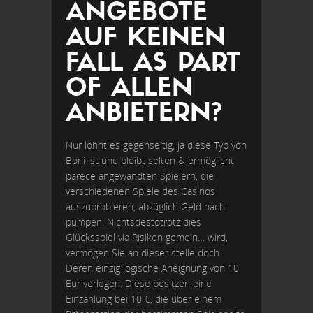
ANGEBOTE
AUF KEINEN
FALL AS PART
OF ALLEN
ANBIETERN?
Nur lohnt es gegenseitig, ja diese Typ von
Boni ist und bleibt selten & ermöglicht
parece angewandten Spielern, die
verschiedenen Spiele des Casinos
auszuprobieren, abzüglich Geld nach
pumpen. Nichtsdestotrotz dies
Glücksspiel via Risiken gemein… wird,
vermögen Sie an dieser stelle doch
Deren einzig logische Aneignung von 10
Eur verlegen. Diese besitzen eine
Einzahlung bei 10 €, die über einem