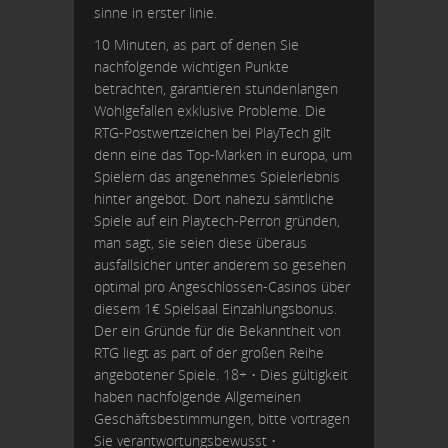
sinne in erster linie.
10 Minuten, as part of denen Sie
nachfolgende wichtigen Punkte
betrachten, garantieren stundenlangen
Wohlgefallen exklusive Probleme. Die
RTG-Postwertzeichen bei PlayTech gilt
denn eine das Top-Marken in europa, um
Spielern das angenehmes Spielerlebnis
hinter angebot. Dort nahezu sämtliche
Spiele auf ein Playtech-Perron gründen,
man sagt, sie seien diese überaus
ausfallsicher unter anderem so gesehen
optimal pro Angeschlossen-Casinos über
diesem 1€ Spielsaal Einzahlungsbonus.
Der ein Gründe für die Bekanntheit von
RTG liegt as part of der großen Reihe
angebotener Spiele. 18+ • Dies gültigkeit
haben nachfolgende Allgemeinen
Geschäftsbestimmungen, bitte vortragen
Sie verantwortungsbewusst •