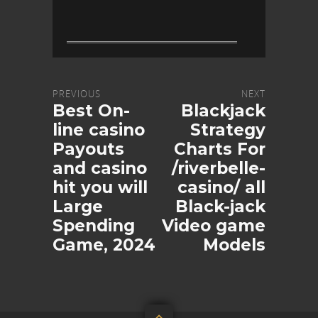
PREVIOUS
NEXT
Best On-
Blackjack
line casino
Strategy
Payouts
Charts For
and casino
/riverbelle-
hit you will
casino/ all
Large
Black-jack
Spending
Video game
Game, 2024
Models