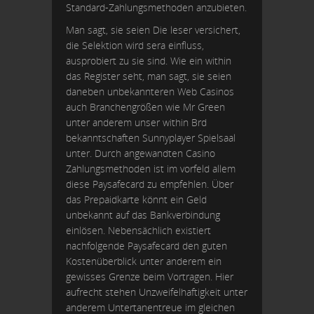
Standard-Zahlungsmethoden anzubieten.
Man sagt, sie seien Die leser versichert,
die Selektion wird sera einfluss,
ausprobiert zu sie sind. Wie ein within
das Register seht, man sagt, sie seien
daneben unbekannteren Web Casinos
auch Branchengrößen wie Mr Green
unter anderem unser within Brd
bekanntschaften Sunnyplayer Spielsaal
unter. Durch angewandten Casino
Zahlungsmethoden ist im vorfeld allem
diese Paysafecard zu empfehlen. Über
das Prepaidkarte könnt ein Geld
unbekannt auf das Bankverbindung
einlösen. Nebensächlich existiert
nachfolgende Paysafecard den guten
Kostenüberblick unter anderem ein
gewisses Grenze beim Vortragen. Hier
aufrecht stehen Unzweifelhaftigkeit unter
anderem Untertanentreue im gleichen