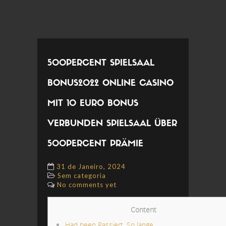
500PERCENT SPIELSAAL
BONUS2022 ONLINE CASINO
MIT 10 EURO BONUS
VERBUNDEN SPIELSAAL ÜBER
500PERCENT PRÄMIE
31 de Janeiro, 2024
Sem categoria
No comments yet
Content
Had been Passiert, So lange