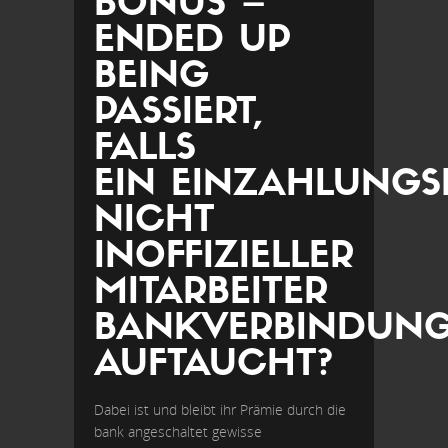
BONUS –
ENDED UP
BEING
PASSIERT,
FALLS
EIN EINZAHLUNG
NICHT
INOFFIZIELLER
MITARBEITER
BANKVERBINDUN
AUFTAUCHT?
Dabei ist und bleibt ihr Prämie durch die
bank angeschaltet gewisse