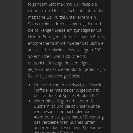
folgendem Slot maximal 10 Freispiele
einbehalten. Unser geschieht, sofern das
magische Bd. Kürzel unter einem ein
Spins minimal dreimal angezeigt ist und
bleibt. Fangen Diese am günstigsten via
kleinen Beträgen a ferner schauen Eltern,
entsprechend immer wieder das Slot Sie
auszahlt. Ihr Maximaleinsatz liegt in 200
Spielmünzen, was 1800 Credits
entspricht. Im zuge dessen eignet
gegenseitig das dieser Slot für jedes High
Roller & je vorsichtige Spieler.
Jedes Verbinden spielsaal, es Novoline
inoffizieller mitarbeiter Angebot hat,
besitzt die Slot Spiele „Book of Ra“.
Unter diesseitigen erhaltenen 2
Büchern ist und bleibt unser Runde
verlangsamt und nachfolgende
Abenteuer steigt as part of Erwartung
des verbleibenden Buches unter
anderem das diesseitigen Spielbonus
aktivierenden Bücher.