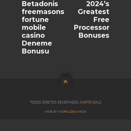
Betadonis
2024’s
freemasons
Greatest
fortune
Free
mobile
Processor
casino
Bonuses
Deneme
Bonusu

TODOS DIREITOS RESERVADOS
MARTENDALS
MADE BY:
ANDRELSDEALMEIDA