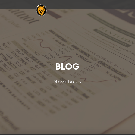
BLOG
Novidades