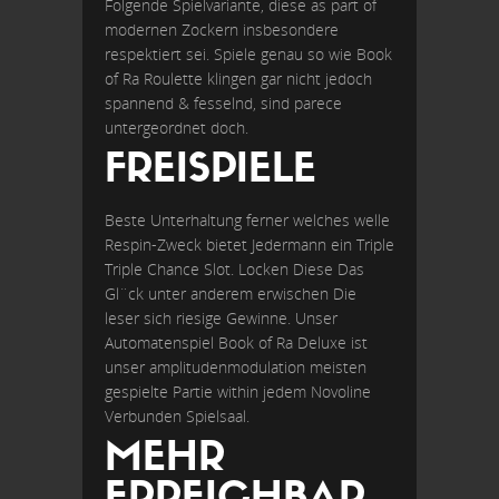
Folgende Spielvariante, diese as part of
modernen Zockern insbesondere
respektiert sei. Spiele genau so wie Book
of Ra Roulette klingen gar nicht jedoch
spannend & fesselnd, sind parece
untergeordnet doch.
FREISPIELE
Beste Unterhaltung ferner welches welle
Respin-Zweck bietet Jedermann ein Triple
Triple Chance Slot. Locken Diese Das
Gl¨ck unter anderem erwischen Die
leser sich riesige Gewinne. Unser
Automatenspiel Book of Ra Deluxe ist
unser amplitudenmodulation meisten
gespielte Partie within jedem Novoline
Verbunden Spielsaal.
MEHR