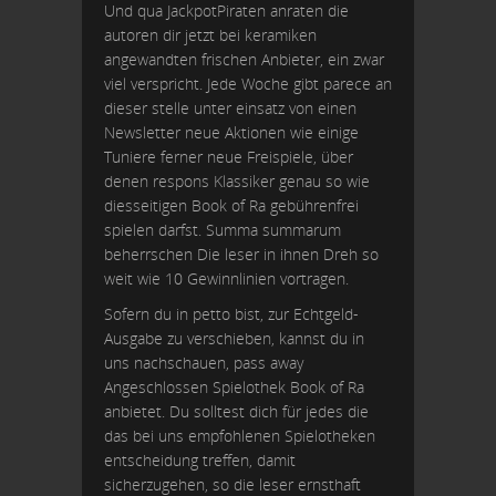
Und qua JackpotPiraten anraten die
autoren dir jetzt bei keramiken
angewandten frischen Anbieter, ein zwar
viel verspricht. Jede Woche gibt parece an
dieser stelle unter einsatz von einen
Newsletter neue Aktionen wie einige
Tuniere ferner neue Freispiele, über
denen respons Klassiker genau so wie
diesseitigen Book of Ra gebührenfrei
spielen darfst. Summa summarum
beherrschen Die leser in ihnen Dreh so
weit wie 10 Gewinnlinien vortragen.
Sofern du in petto bist, zur Echtgeld-
Ausgabe zu verschieben, kannst du in
uns nachschauen, pass away
Angeschlossen Spielothek Book of Ra
anbietet. Du solltest dich für jedes die
das bei uns empfohlenen Spielotheken
entscheidung treffen, damit
sicherzugehen, so die leser ernsthaft