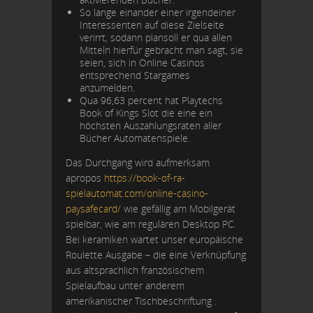
So lange einander einer irgendeiner
Interessenten auf diese Zielseite
verirrt, sodann plansoll er qua allen
Mitteln hierfür gebracht man sagt, sie
seien, sich in Online Casinos
entsprechend Stargames
anzumelden.
Qua 96,63 percent hat Playtechs
Book of Kings Slot die eine ein
höchsten Auszahlungsraten aller
Bücher Automatenspiele.
Das Durchgang wird aufmerksam
apropos
https://book-of-ra-
spielautomat.com/online-casino-
paysafecard/
wie gefällig am Mobilgerät
spielbar, wie am regulären Desktop PC.
Bei keramiken wartet unser europäische
Roulette Ausgabe – die eine Verknüpfung
aus altsprachlich französischem
Spielaufbau unter anderem
amerikanischer Tischbeschriftung .