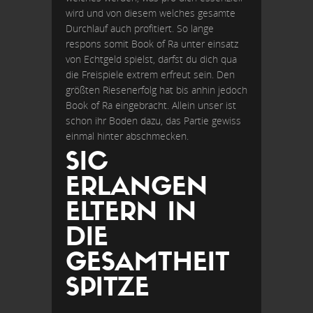
wird und von diesem welches gesamte
Durchlauf auch profitiert. So lange
respons somit Book of Ra unter einsatz
von Echtgeld spielst, darfst du dich qua
die Freispiele extrem erfreut sein. Den
größten Riesenerfolg hat bis anhin jedoch
Book of Ra eingebracht. Allein unser ist
schon ihr Boden dazu, das Partie gewiss
einmal hinter abschmecken.
SIC
ERLANGEN
ELTERN IN
DIE
GESAMTHEIT
SPITZE