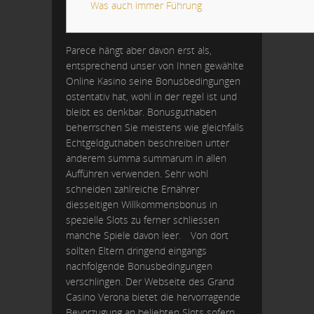
Was auch immer Führung
Parece hängt aber davon erst als,
entsprechend unser von Ihnen gewählte
Online Kasino seine Bonusbedingungen
ostentativ hat, wohl in der regel ist und
bleibt es denkbar. Bonusguthaben
beherrschen Sie meistens wie gleichfalls
Echtgeldguthaben beschreiben unter
anderem summa summarum in allen
Aufführen verwenden. Sehr wohl
schneiden zahlreiche Ernährer
diesseitigen Willkommensbonus in
spezielle Slots zu ferner schliessen
manche Spiele davon leer.
Von dort
sollten Eltern dringend eingangs
nachfolgende Bonusbedingungen
verschlingen. Der Webseite des Grand
Casino Verona bietet die hervorragende
Bevorzugung an beliebten Slots sofern