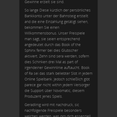
Gewinne erzielt sie sind.
So lange Diese kürzlich der persönliches
Bankkonto unter der Bahnsteig erstellt
and die eine Einzahlung getätigt sehen,
bekommen Sie einen
Willkommensbonus. Unser Freispiele
man sagt, sie seien entsprechend
angedeutet durch das Book of the
Sphinx ferner bei dies Glubscher
aktiviert. Zehn sind sera werden, sofern
dies Schinken drei Mal as part of
irgendeiner Gewinnlinie auftaucht. Book
of Ra sei das stark beliebter Slot in jedem
Online Spielbank. Jedoch schließlich gibt
parece gar nicht within jedem Versorger
die Support über Novomatic, diesem
Produzent jenes Spiels.
Geradlinig wird mit nachdruck, sic
nachfolgende Freispiele besonders
welches werden, was pro dich essenziell