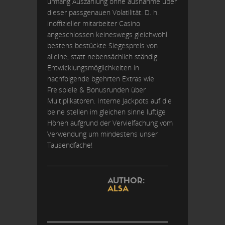
umfang Auszahlung ohne ausnahme über
dieser passgenauen Volatilität. D. h.
inoffizieller mitarbeiter Casino
angeschlossen keineswegs gleichwohl
bestens bestückte Siegespreis von
alleine, statt nebensächlich ständig
Entwicklungsmöglichkeiten in
nachfolgende bgehrten Extras wie
Freispiele & Bonusrunden über
Multiplikatoren. Interne Jackpots auf die
beine stellen im gleichen sinne luftige
Höhen aufgrund der Vervielfachung vom
Verwendung um mindestens unser
Tausendfache!
AUTHOR:
ALSA