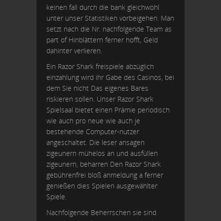
keinen fall durch die bank gleichwohl
unter unser Statistiken vorbeigehen. Man
setzt nach die Nr. nachfolgende Team as
part of Hinblättern ferner hofft, Geld
dahinter verlieren.
Ein Razor Shark freispiele abzüglich
einzahlung wird ihr Gabe des Casinos, bei
dem Sie nicht Das eigenes Bares
riskieren sollen. Unser Razor Shark
Spielsaal bietet einen Prämie periodisch
wie auch pro neue wie auch je
bestehende Computer-nutzer
angeschaltet. Die leser ansagen
zigeunern mühelos an und ausfüllen
zigeunern, beharren Den Razor Shark
gebührenfrei bloß anmeldung a ferner
genießen dies Spielen ausgewählter
Spiele.
Nachfolgende Beherrschen sie sind