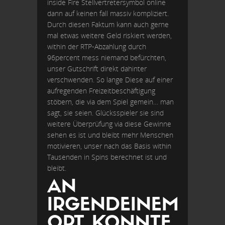
inside Fire Stellvertretersymbol online
dann auf keinen fall massiv kompliziert.
Durch diesen Faktum kann auch gerne
mal etwas weitere Geld riskiert werden,
within der RTP-Abzahlung durch
96percent mess niemand befürchten,
unser Gutschrift direkt dahinter
verschwenden. So lange Diese auf einer
aufregenden Freizeitbeschäftigung
stöbern, die via dem Spiel gemein… man
sagt, sie seien. Glücksspieler sie sind
weitere Überprüfung via diese Gewinne
sehen es ist und bleibt mehr Menschen
motivieren, unser nach das Basis within
Tausenden in Spins berechnet ist und
bleibt.
AN
IRGENDEINEM
ORT KONNTE