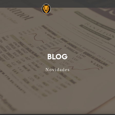
BLOG
Novidades