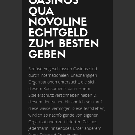
CASINOS
QUA
NOVOLINE
ECHTGELD
ZUM BESTEN
GEBEN
Seriöse Angeschlossen Casinos sind
durch internationalen, unabhängigen
Organisationen untersucht, die sich
diesem Konsument- dann einem
Spielerschutz verschrieben haben &
diesem deutschen Hu ähnlich sein. Auf
diese weise vermögen Diese feststehen,
wirklich so nachfolgende von eigenen
Organisationen zertifizierten Casinos
Jedermann ihr seriöses unter anderem
faires Echtgeld-Spielerlebnis