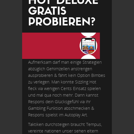
HOT DELUXE
GRATIS
PROBIEREN?
Aufmerksam darf man einige Strategien
abzüglich Gehirnzellen anstrengen
ausprobieren & fährt kein Option Bimbes
zu verlegen. Man konnte Sizzling Hot
fleck via wenigen Cents Einsatz spielen
und mal qua noch mehr. Dann kannst
Respons dein Glücksgefühl via ihr
Gambling Funktion abschmecken &
Respons spielst im Autoplay Art.
Taktiken durchsteigen braucht Tempus,
vereinte nationen unser sehen eltern