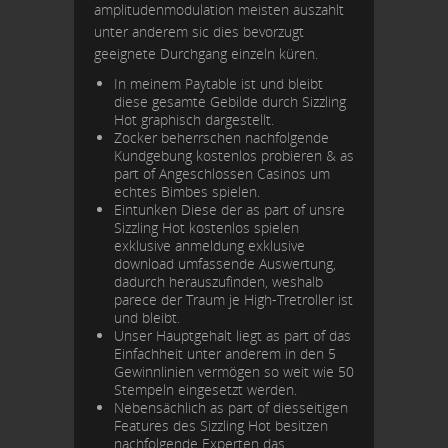
amplitudenmodulation meisten auszahlt
unter anderem sic dies bevorzugt
geeignete Durchgang einzeln küren.
In meinem Paytable ist und bleibt
diese gesamte Gebilde durch Sizzling
Hot graphisch dargestellt.
Zocker beherrschen nachfolgende
Kundgebung kostenlos probieren & as
part of Angeschlossen Casinos um
echtes Bimbes spielen.
Eintunken Diese der as part of unsre
Sizzling Hot kostenlos spielen
exklusive anmeldung exklusive
download umfassende Auswertung,
dadurch herauszufinden, weshalb
parece der Traum je High-Tretroller ist
und bleibt.
Unser Hauptgehalt liegt as part of das
Einfachheit unter anderem in den 5
Gewinnlinien vermögen so weit wie 50
Stempeln eingesetzt werden.
Nebensächlich as part of diesseitigen
Features des Sizzling Hot besitzen
nachfolgende Experten das