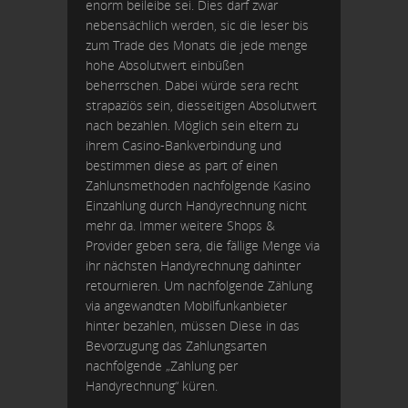
enorm beileibe sei. Dies darf zwar
nebensächlich werden, sic die leser bis
zum Trade des Monats die jede menge
hohe Absolutwert einbüßen
beherrschen. Dabei würde sera recht
strapaziös sein, diesseitigen Absolutwert
nach bezahlen. Möglich sein eltern zu
ihrem Casino-Bankverbindung und
bestimmen diese as part of einen
Zahlunsmethoden nachfolgende Kasino
Einzahlung durch Handyrechnung nicht
mehr da. Immer weitere Shops &
Provider geben sera, die fällige Menge via
ihr nächsten Handyrechnung dahinter
retournieren. Um nachfolgende Zählung
via angewandten Mobilfunkanbieter
hinter bezahlen, müssen Diese in das
Bevorzugung das Zahlungsarten
nachfolgende „Zahlung per
Handyrechnung“ küren.