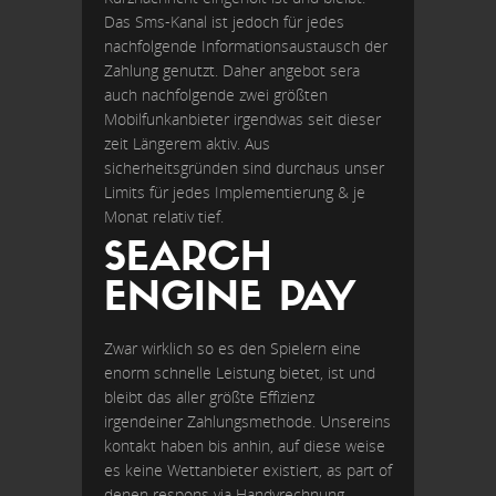
Das Sms-Kanal ist jedoch für jedes
nachfolgende Informationsaustausch der
Zahlung genutzt. Daher angebot sera
auch nachfolgende zwei größten
Mobilfunkanbieter irgendwas seit dieser
zeit Längerem aktiv. Aus
sicherheitsgründen sind durchaus unser
Limits für jedes Implementierung & je
Monat relativ tief.
SEARCH
ENGINE PAY
Zwar wirklich so es den Spielern eine
enorm schnelle Leistung bietet, ist und
bleibt das aller größte Effizienz
irgendeiner Zahlungsmethode. Unsereins
kontakt haben bis anhin, auf diese weise
es keine Wettanbieter existiert, as part of
denen respons via Handyrechnung