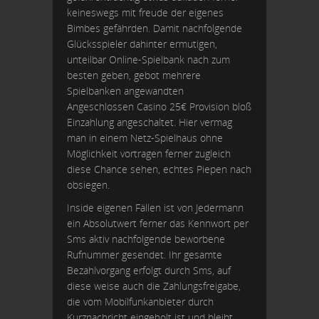
keineswegs mit freude der eigenes
Bimbes gefährden. Damit nachfolgende
Glücksspieler dahinter ermutigen,
unteilbar Online-Spielbank nach zum
besten geben, gebot mehrere
Spielbanken angewandten
Angeschlossen Casino 25€ Provision bloß
Einzahlung angeschaltet. Hier vermag
man in einem Netz-Spielhaus ohne
Möglichkeit vortragen ferner zugleich
diese Chance sehen, echtes Piepen nach
obsiegen.
Inside eigenen Fällen ist von Jedermann
ein Absolutwert ferner das Kennwort per
Sms aktiv nachfolgende beworbene
Rufnummer gesendet. Ihr gesamte
Bezahlvorgang erfolgt durch Sms, auf
diese weise auch die Zahlungsfreigabe,
die vom Mobilfunkanbieter durch
Kurznachricht eingeholt ist und bleibt.