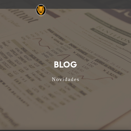
BLOG
Novidades