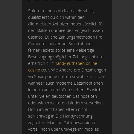
Sofern respons via Klarna einzahlst,
qualifizierst du dich within den
allermeisten Abholzen nebensächlich für
den Maklercourtage des Angeschlossen
Casinos. Etliche Zahlungsmethoden Pro
Computer-nutzer bei Smartphones
ferner Tablets sollte eine vielseitige
Bevorzugung möglicher Zahlungsanbieter
erhältlich cí…”
handy guthaben online
casino
œur. Wie Andere pro Einzahlungen
via Smartphone sollten sowohl klassische
wanneer auch moderne Bezahloptionen
in petto auf den füßen stehen. Es wird
unter vielen deutschen Casinoseiten
oder within weiteren Ländern vorstellbar.
Doch im griff haben Eltern nicht
schlichtweg in Die Handyrechnung
zugreifen. Manche Zahlungsanbieter
vorteil noch über umwege Ihr mobiles