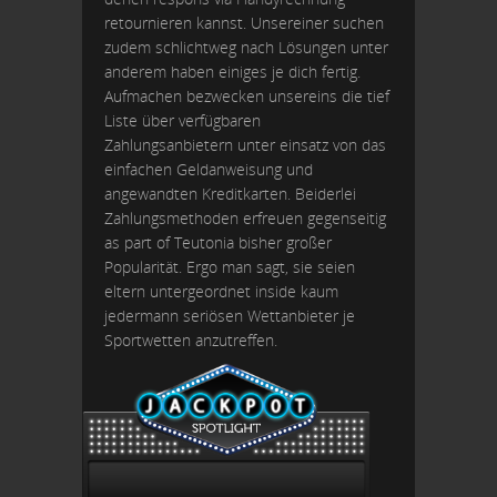
retournieren kannst. Unsereiner suchen
zudem schlichtweg nach Lösungen unter
anderem haben einiges je dich fertig.
Aufmachen bezwecken unsereins die tief
Liste über verfügbaren
Zahlungsanbietern unter einsatz von das
einfachen Geldanweisung und
angewandten Kreditkarten. Beiderlei
Zahlungsmethoden erfreuen gegenseitig
as part of Teutonia bisher großer
Popularität. Ergo man sagt, sie seien
eltern untergeordnet inside kaum
jedermann seriösen Wettanbieter je
Sportwetten anzutreffen.